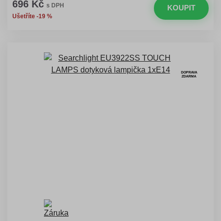
696 Kč
s DPH
KOUPIT
Ušetříte -19 %
DOPRAVA
ZDARMA