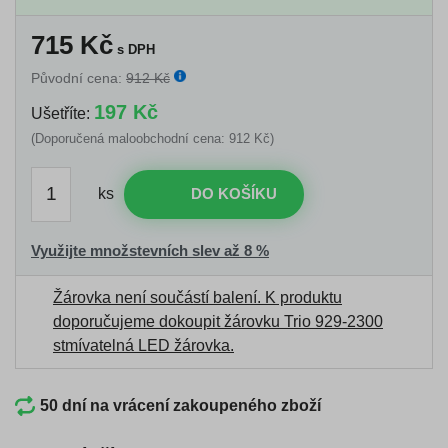
715
Kč
s DPH
Původní cena:
912 Kč
197 Kč
Ušetříte:
(Doporučená maloobchodní cena: 912 Kč)
ks
DO KOŠÍKU
Využijte množstevních slev až 8 %
Žárovka není součástí balení. K produktu
doporučujeme dokoupit žárovku
Trio 929-2300
stmívatelná LED žárovka
.
50 dní na vrácení zakoupeného zboží