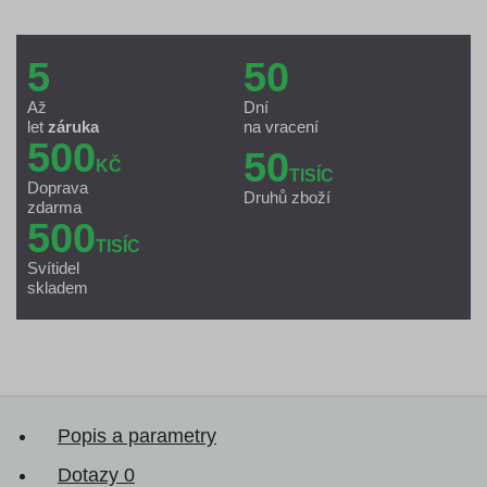
5
50
Až
Dní
let
záruka
na vracení
500
50
KČ
TISÍC
Doprava
Druhů zboží
zdarma
500
TISÍC
Svítidel
skladem
Popis a parametry
Dotazy
0