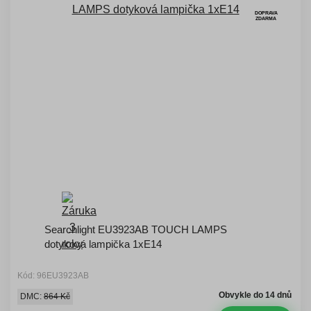
DOPRAVA
ZDARMA
Searchlight EU3923AB TOUCH LAMPS
dotyková lampička 1xE14
Kód: 96EU3923AB
Obvykle do 14 dnů
DMC:
864 Kč