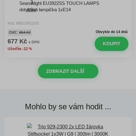
Searchlight EU3922SS TOUCH LAMPS
dotyková lampička 1xE14
Kód: 96EU3922SS
Obvykle do 14 dnů
DMC:
864 Kč
677 Kč
s DPH
KOUPIT
Ušetříte -22 %
ZOBRAZIT DALŠÍ
Mohlo by se vám hodit ...