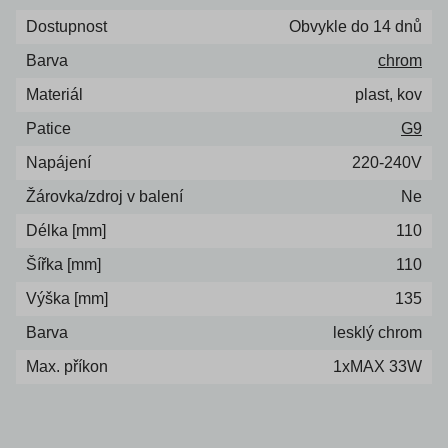
Dostupnost
Obvykle do 14 dnů
Barva
chrom
Materiál
plast, kov
Patice
G9
Napájení
220-240V
Žárovka/zdroj v balení
Ne
Délka [mm]
110
Šířka [mm]
110
Výška [mm]
135
Barva
lesklý chrom
Max. příkon
1xMAX 33W