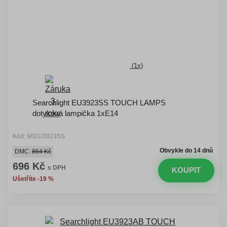
(1x)
Searchlight EU3923SS TOUCH LAMPS
dotyková lampička 1xE14
Kód: 96EU3923SS
Obvykle do 14 dnů
DMC:
864 Kč
696 Kč
s DPH
KOUPIT
Ušetříte -19 %