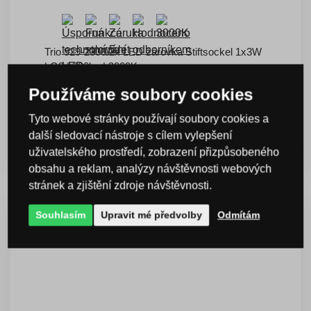
Trio 929-2300 2x LED žárovka Stiftsockel 1x3W
| G9 | 300lm | 3000K
Používáme soubory cookies
Kód: T929-2300
skladem > 10 ks
Tyto webové stránky používají soubory cookies a
DMC:
345 Kč
další sledovací nástroje s cílem vylepšení
242 Kč
s DPH
KOUPIT
uživatelského prostředí, zobrazení přizpůsobeného
Ušetříte -30 %
obsahu a reklam, analýzy návštěvnosti webových
stránek a zjištění zdroje návštěvnosti.
Souhlasím
Upravit mé předvolby
Odmítám
DOPRAVA
ZDARMA