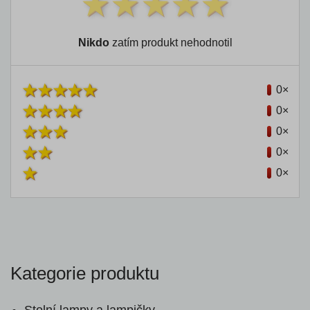
Nikdo
zatím produkt nehodnotil
0×
0×
0×
0×
0×
Kategorie produktu
Stolní lampy a lampičky