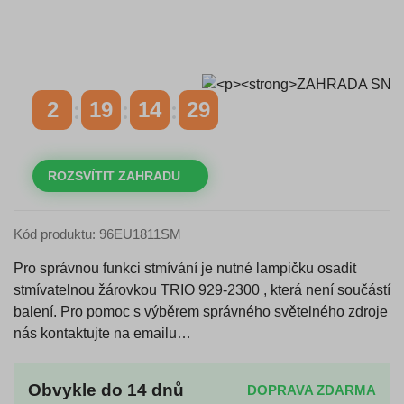
Časově omezená
sleva 20 % na objednávky nad
10.000 Kč
s kódem:
VIP20
2
19
14
28
DNY
HODINY
MINUTY
VTEŘINY
ROZSVÍTIT ZAHRADU
Kód produktu: 96EU1811SM
Pro správnou funkci stmívání je nutné lampičku osadit
stmívatelnou žárovkou TRIO 929-2300 , která není součástí
balení. Pro pomoc s výběrem správného světelného zdroje
nás kontaktujte na emailu…
Obvykle do 14 dnů
DOPRAVA ZDARMA