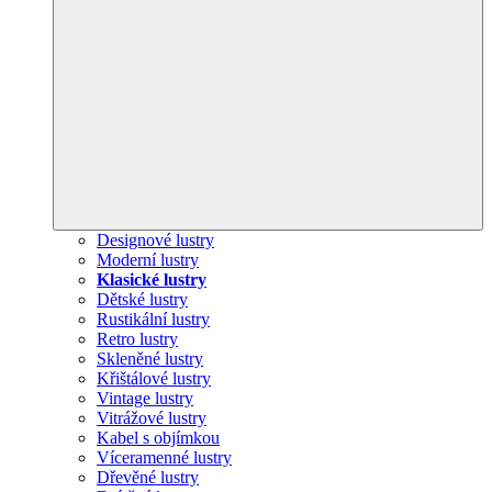
Designové lustry
Moderní lustry
Klasické lustry
Dětské lustry
Rustikální lustry
Retro lustry
Skleněné lustry
Křištálové lustry
Vintage lustry
Vitrážové lustry
Kabel s objímkou
Víceramenné lustry
Dřevěné lustry