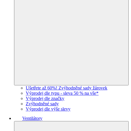
Ušetřete až 60%! Zvýhodněné sady žárovek
Výprodej dle typu - sleva 50 % na vše*
Výprodej dle značky
Zvýhodněné sady
Výprodej dle výše slevy
Ventilátory