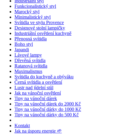
Industriální styl
Funkcionalistický styl
Marocký styl
Minimalistický styl
Svítidla ve stylu Provence
Designové stolní lampičky
Industriální osvětlení kuchyně
Přenosná svítidla
Boho styl
Japandi
Lávové lampy
Dřevěná svítidla
Ratanová svítidla
Maximalismus
Svítidla do kuchyně a obýváku
Černá svítidla a osvětlení
Lustr nad jídelní stůl
Jak na vánoční osvětlení
Tipy na vánoční dárek
Tipy na vánoční dárek do 2000 Kč
Tipy na vánoční dárky do 1000 Kč
Tipy na vánoční dárky do 500 Kč
Kontakt
Jak na úsporu energie 🌱