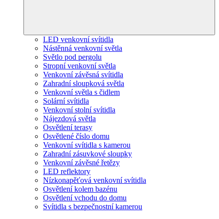
LED venkovní svítidla
Nástěnná venkovní světla
Světlo pod pergolu
Stropní venkovní světla
Venkovní závěsná svítidla
Zahradní sloupková světla
Venkovní světla s čidlem
Solární svítidla
Venkovní stolní svítidla
Nájezdová světla
Osvětlení terasy
Osvětlené číslo domu
Venkovní svítidla s kamerou
Zahradní zásuvkové sloupky
Venkovní závěsné řetězy
LED reflektory
Nízkonapěťová venkovní svítidla
Osvětlení kolem bazénu
Osvětlení vchodu do domu
Svítidla s bezpečnostní kamerou