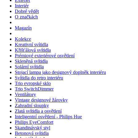
Exteriér
Interiér
Dobré vědět
O značkách
Magazín
Kolekce
Kreativní svítidla
Křišťálová svítidla
Prémiové exteriérové osvětlení
Skleněná svítidla
Solární svítidla
Stojací lampa jako designový doplněk interiéru
Svítidla do retro interiéru
Trio evropské sklo
Trio SwitchDimmer
Ventilátory
Vintage designové žárovky
Zahradní sloupky
Zlatá svítidla a osvětlení
Inteligentní osvětlení - Philips Hue
Philips EyeComfort
Skandinávský styl
Betonová svítidla