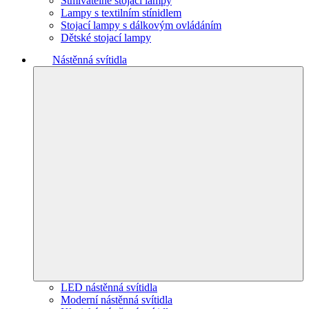
Stmívatelné stojací lampy
Lampy s textilním stínidlem
Stojací lampy s dálkovým ovládáním
Dětské stojací lampy
Nástěnná svítidla
LED nástěnná svítidla
Moderní nástěnná svítidla