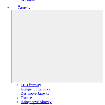
Rozšíření
Žárovky
LED žárovky
Inteligentní žárovky
Designové žárovky
Trubice
Halogenové žárovky