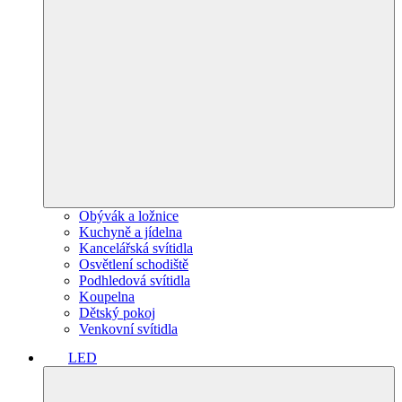
Obývák a ložnice
Kuchyně a jídelna
Kancelářská svítidla
Osvětlení schodiště
Podhledová svítidla
Koupelna
Dětský pokoj
Venkovní svítidla
LED