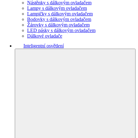
Nástěnky s dálkovým ovladačem
Lampy s dálkovým ovladačem
Lampičky s dálkovým ovladačem
Bodovky s dálkovým ovladačem
Žárovky s dálkovým ovladačem
LED pásky s dálkovým ovladačem
Dálkové ovladače
Inteligentní osvětlení