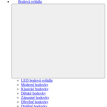
Bodová svítidla
LED bodová svítidla
Moderní bodovky
Klasické bodovky
Dětské bodovky
Zápustné bodovky
Dřevěné bodovky
Drátěné bodovky