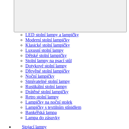
LED stolní lampy a lampičky
Moderní stolní lampičky
Klasické stolní lampičky
Luxusní stolní lampy
Dětské stolní lampičky
Stolní lampy na psací stůl
Dotykové stolní lampy
Dřevěné stolní lampičky
Noční lampičky
Stmívatelné stolní lampy
Rustikální stolní lampy
Drátěné stolní lampičky
Retro stolní lampy
Lampičky na noční stolek
Lampičky s textilním stínidlem
Bankéřská lampa
Lampa do zásuvky
Stojací lampy