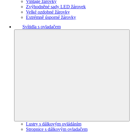
Vintage žárovky
Zvýhodněné sady LED žárovek
Velké ozdobné žárovky
Extrémně úsporné žárovky
Svítidla s ovladačem
Lustry s dálkovým ovládáním
Stropnice s dálkovým ovladačem