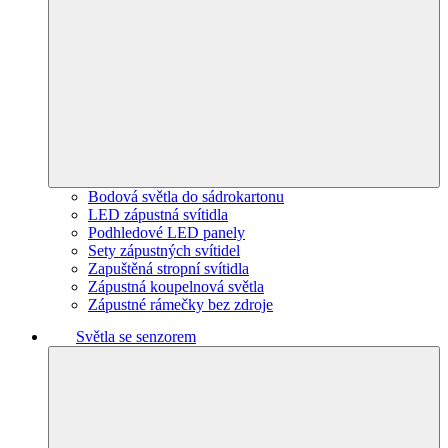
Bodová světla do sádrokartonu
LED zápustná svítidla
Podhledové LED panely
Sety zápustných svítidel
Zapuštěná stropní svítidla
Zápustná koupelnová světla
Zápustné rámečky bez zdroje
Světla se senzorem