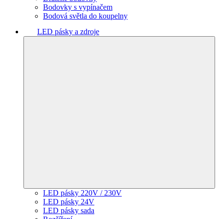
Bodovky s vypínačem
Bodová světla do koupelny
LED pásky a zdroje
LED pásky 220V / 230V
LED pásky 24V
LED pásky sada