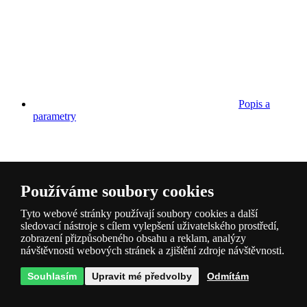
Popis a
parametry
Používáme soubory cookies
Tyto webové stránky používají soubory cookies a další
Dotazy
1
sledovací nástroje s cílem vylepšení uživatelského prostředí,
zobrazení přizpůsobeného obsahu a reklam, analýzy
návštěvnosti webových stránek a zjištění zdroje návštěvnosti.
Souhlasím
Upravit mé předvolby
Odmítám