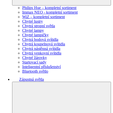
Philips Hue – kompletní sortiment
Immax NEO - kompletní sortiment
WiZ – kompletní sortiment
Chytré lustry
Chytrá stropní světla
Chytré lampy
Chytré lampičky
Chytrá bodová svítidla
Chytrá koupelnová svítidla
Chytrá nástěnná svítidla
Chytrá venkovní svítidla
Chytré žárovky
Startovací sady
Inteligentní příslušenství
Bluetooth světlo
Zápustná světla