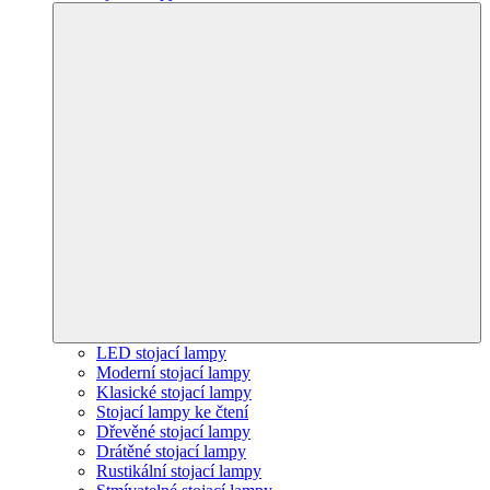
LED stojací lampy
Moderní stojací lampy
Klasické stojací lampy
Stojací lampy ke čtení
Dřevěné stojací lampy
Drátěné stojací lampy
Rustikální stojací lampy