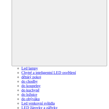
Led lampy
Chytré a inteligentní LED osvětlení
dětský pokoj
do chodby
do koupelny
do kuchyně
do ložnice
do obýváku
Led venkovní svítidla
LED žárovky a zářivky