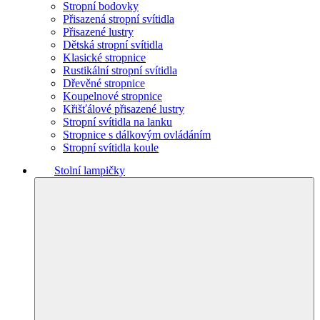
Stropní bodovky
Přisazená stropní svítidla
Přisazené lustry
Dětská stropní svítidla
Klasické stropnice
Rustikální stropní svítidla
Dřevěné stropnice
Koupelnové stropnice
Křišťálové přisazené lustry
Stropní svítidla na lanku
Stropnice s dálkovým ovládáním
Stropní svítidla koule
Stolní lampičky