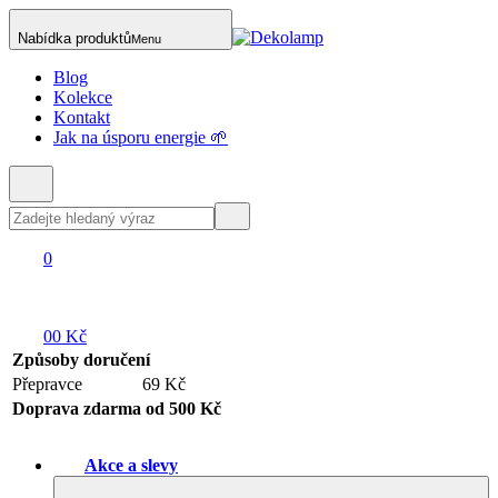
Nabídka produktů
Menu
Blog
Kolekce
Kontakt
Jak na úsporu energie 🌱
0
0
0 Kč
Způsoby doručení
Přepravce
69 Kč
Doprava zdarma od 500 Kč
Akce a slevy