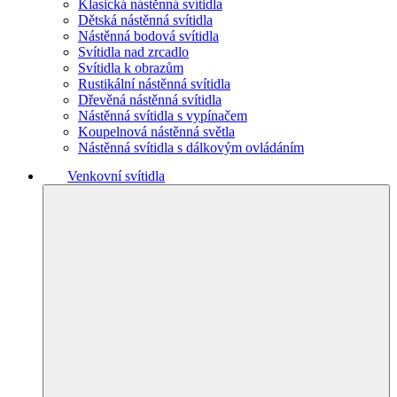
Klasická nástěnná svítidla
Dětská nástěnná svítidla
Nástěnná bodová svítidla
Svítidla nad zrcadlo
Svítidla k obrazům
Rustikální nástěnná svítidla
Dřevěná nástěnná svítidla
Nástěnná svítidla s vypínačem
Koupelnová nástěnná světla
Nástěnná svítidla s dálkovým ovládáním
Venkovní svítidla