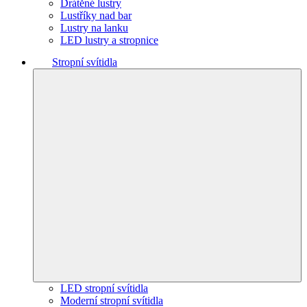
Drátěné lustry
Lustříky nad bar
Lustry na lanku
LED lustry a stropnice
Stropní svítidla
LED stropní svítidla
Moderní stropní svítidla