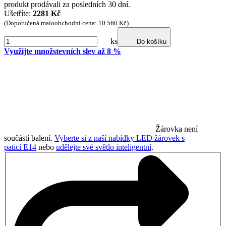
produkt prodávali za posledních 30 dní.
Ušetříte:
2281 Kč
(Doporučená maloobchodní cena: 10 560 Kč)
ks
Do košíku
Využijte množstevních slev až 8 %
Žárovka není
součástí balení.
Vyberte si z naší nabídky LED žárovek s
paticí E14
nebo
udělejte své světlo inteligentní
.