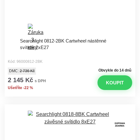
Searchlight 0812-2BK Cartwheel nástěnné
svítidlo 2xE27
Kód: 96000812-2BK
Obvykle do 14 dnů
DMC:
2 736 Kč
2 145 Kč
s DPH
KOUPIT
Ušetříte -22 %
DOPRAVA
ZDARMA