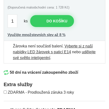
(Doporučená maloobchodní cena: 1 728 Kč)
ks
DO KOŠÍKU
Využijte množstevních slev až 8 %
Žárovka není součástí balení.
Vyberte si z naší
nabídky LED žárovek s paticí E14
nebo
udělejte
své světlo inteligentní
.
50 dní na vrácení zakoupeného zboží
Extra služby
ZDARMA - Prodloužená záruka 3 roky