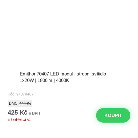
Emithor 70407 LED modul - stropní svítidlo
1x20W | 1800lm | 4000K
Kód: 94070407
DMC:
444 Kč
425 Kč
s DPH
KOUPIT
Ušetříte -4 %