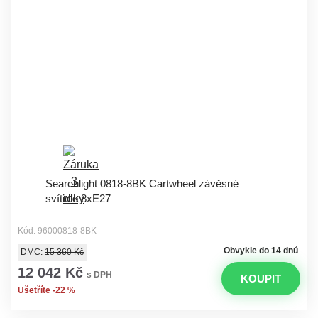
Searchlight 0818-8BK Cartwheel závěsné
svítidlo 8xE27
Kód: 96000818-8BK
Obvykle do 14 dnů
DMC:
15 360 Kč
12 042 Kč
s DPH
KOUPIT
Ušetříte -22 %