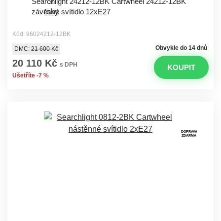
Searchlight 24212-12BK Cartwheel 24212-12BK
závěsné svítidlo 12xE27
Kód: 96024212-12BK
Obvykle do 14 dnů
DMC:
21 600 Kč
20 110 Kč
s DPH
KOUPIT
Ušetříte -7 %
DOPRAVA
ZDARMA