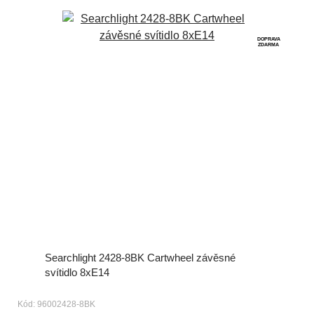
DOPRAVA
ZDARMA
Searchlight 2428-8BK Cartwheel závěsné
svítidlo 8xE14
Kód: 96002428-8BK