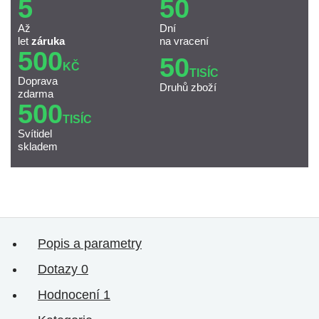
5
50
Až
Dní
let
záruka
na vracení
500
50
KČ
TISÍC
Doprava
Druhů zboží
zdarma
500
TISÍC
Svítidel
skladem
Popis a parametry
Dotazy
0
Hodnocení
1