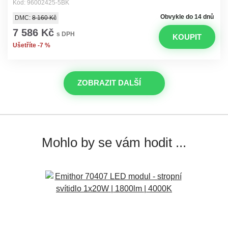
Kód: 96002425-5BK
Obvykle do 14 dnů
DMC:
8 160 Kč
7 586 Kč
s DPH
KOUPIT
Ušetříte -7 %
ZOBRAZIT DALŠÍ
Mohlo by se vám hodit ...