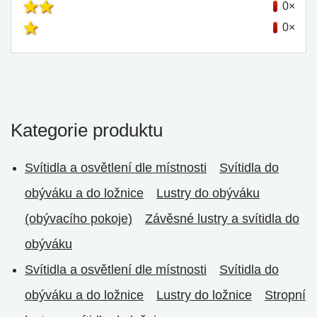
0×
0×
Kategorie produktu
Svítidla a osvětlení dle místnosti
Svítidla do
obýváku a do ložnice
Lustry do obýváku
(obývacího pokoje)
Závěsné lustry a svítidla do
obýváku
Svítidla a osvětlení dle místnosti
Svítidla do
obýváku a do ložnice
Lustry do ložnice
Stropní