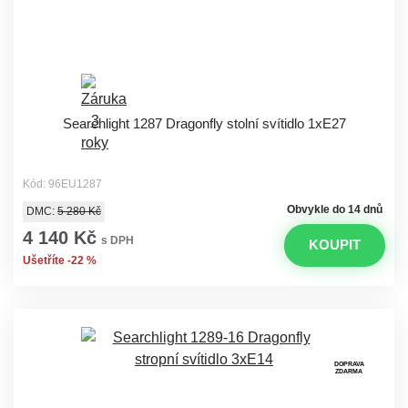
Searchlight 1287 Dragonfly stolní svítidlo 1xE27
Kód: 96EU1287
Obvykle do 14 dnů
DMC:
5 280 Kč
4 140 Kč
s DPH
KOUPIT
Ušetříte -22 %
DOPRAVA
ZDARMA