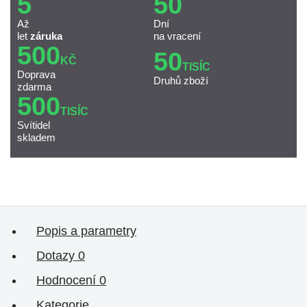
5
50
Až
Dní
let
záruka
na vracení
500
50
KČ
TISÍC
Doprava
Druhů zboží
zdarma
500
TISÍC
Svítidel
skladem
Popis a parametry
Dotazy
0
Hodnocení
0
Kategorie