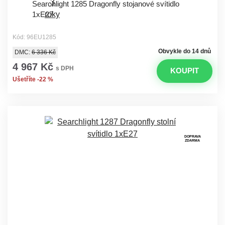
Searchlight 1285 Dragonfly stojanové svítidlo
1xE27
Kód: 96EU1285
Obvykle do 14 dnů
DMC:
6 336 Kč
4 967 Kč
s DPH
KOUPIT
Ušetříte -22 %
DOPRAVA
ZDARMA