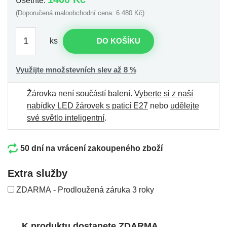
Ušetříte:
(Doporučená maloobchodní cena: 6 480 Kč)
ks
DO KOŠÍKU
Využijte množstevních slev až 8 %
Žárovka není součástí balení.
Vyberte si z naší
nabídky LED žárovek s paticí E27
nebo
udělejte
své světlo inteligentní
.
50 dní na vrácení zakoupeného zboží
Extra služby
ZDARMA - Prodloužená záruka 3 roky
K produktu dostanete ZDARMA