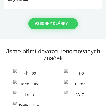
VŠECHNY ČLÁNKY
Jsme přímí dovozci
renomovaných
značek