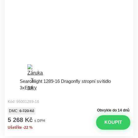
Searchlight 1289-16 Dragonfly stropní svítidlo
3xE14
Kód: 96001289-16
Obvykle do 14 dnů
DMC:
6 720 Kč
5 268 Kč
s DPH
KOUPIT
Ušetříte -22 %