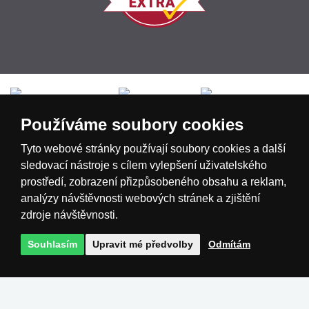
Česká republika
Slovensko
Deutschland
Používáme soubory cookies
Magyarország
Österreich
België
Tyto webové stránky používají soubory cookies a další
sledovací nástroje s cílem vylepšení uživatelského
prostředí, zobrazení přizpůsobeného obsahu a reklam,
Nederland
analýzy návštěvnosti webových stránek a zjištění
zdroje návštěvnosti.
Souhlasím
Upravit mé předvolby
Odmítám