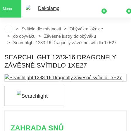
Menu
0
0
Svítidla dle místnosti
Obývák a ložnice
do obýváku
Závěsné lustry do obýváku
Searchlight 1283-16 Dragonfly závěsné svítidlo 1xE27
SEARCHLIGHT 1283-16 DRAGONFLY
ZÁVĚSNÉ SVÍTIDLO 1XE27
ZAHRADA SNŮ