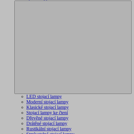
LED stojací lampy
Moderní stojací lampy
Klasické stojací lampy
Stojací lampy ke čtení
Dřevěné stojací lampy
Drátěné stojací lampy
Rustikální stojací lampy