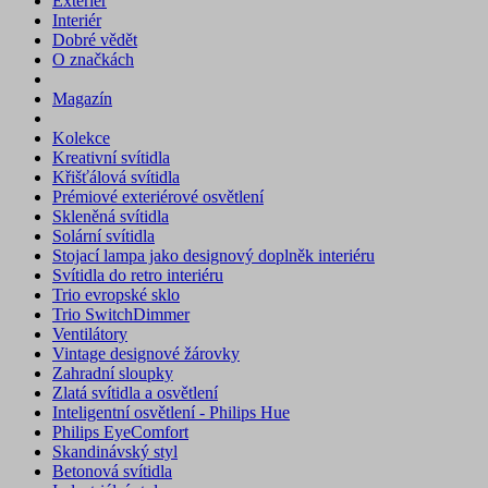
Exteriér
Interiér
Dobré vědět
O značkách
Magazín
Kolekce
Kreativní svítidla
Křišťálová svítidla
Prémiové exteriérové osvětlení
Skleněná svítidla
Solární svítidla
Stojací lampa jako designový doplněk interiéru
Svítidla do retro interiéru
Trio evropské sklo
Trio SwitchDimmer
Ventilátory
Vintage designové žárovky
Zahradní sloupky
Zlatá svítidla a osvětlení
Inteligentní osvětlení - Philips Hue
Philips EyeComfort
Skandinávský styl
Betonová svítidla