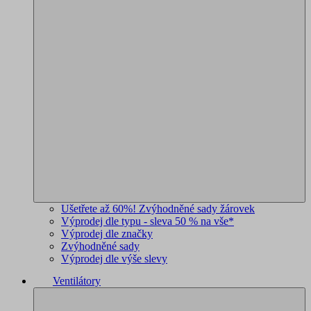
Ušetřete až 60%! Zvýhodněné sady žárovek
Výprodej dle typu - sleva 50 % na vše*
Výprodej dle značky
Zvýhodněné sady
Výprodej dle výše slevy
Ventilátory