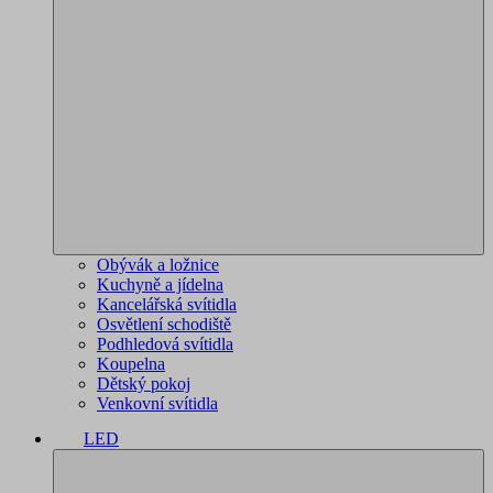
Obývák a ložnice
Kuchyně a jídelna
Kancelářská svítidla
Osvětlení schodiště
Podhledová svítidla
Koupelna
Dětský pokoj
Venkovní svítidla
LED