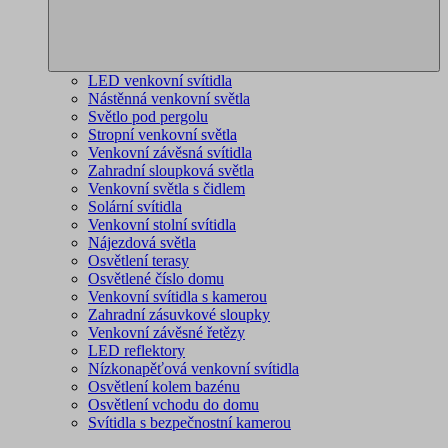
LED venkovní svítidla
Nástěnná venkovní světla
Světlo pod pergolu
Stropní venkovní světla
Venkovní závěsná svítidla
Zahradní sloupková světla
Venkovní světla s čidlem
Solární svítidla
Venkovní stolní svítidla
Nájezdová světla
Osvětlení terasy
Osvětlené číslo domu
Venkovní svítidla s kamerou
Zahradní zásuvkové sloupky
Venkovní závěsné řetězy
LED reflektory
Nízkonapěťová venkovní svítidla
Osvětlení kolem bazénu
Osvětlení vchodu do domu
Svítidla s bezpečnostní kamerou