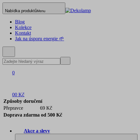
Nabídka produktů
Menu
Blog
Kolekce
Kontakt
Jak na úsporu energie 🌱
0
0
0 Kč
Způsoby doručení
Přepravce
69 Kč
Doprava zdarma od 500 Kč
Akce a slevy