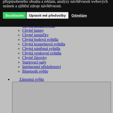
přizpůsobeného obsahu a reklam, analýzy návštěvnosti webových
stránek a zjištění zdroje návštěvnosti.
Philips Hue – kompletní sortiment
Immax NEO - kompletní sortiment
Souhlasím
Upravit mé předvolby
Odmítám
WiZ – kompletní sortiment
Chytré lustry
Chytrá stropní světla
Chytré lampy
Chytré lampičky
Chytrá bodová svítidla
Chytrá koupelnová svítidla
Chytrá nástěnná svítidla
Chytrá venkovní svítidla
Chytré žárovky
Startovací sady
Inteligentní příslušenství
Bluetooth světlo
Zápustná světla