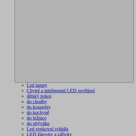
Led lampy
Chytré a inteligentní LED osvětlení
dětský pokoj
do chodby
do koupelny
do kuchyně
do ložnice
do obýváku
Led venkovní svítidla
LED žárovky a zářivky