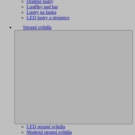
Drátěné lustry
Lustříky nad bar
Lustry na lanku
LED lustry a stropnice
Stropní svítidla
LED stropní svítidla
Moderní stropní svítidla