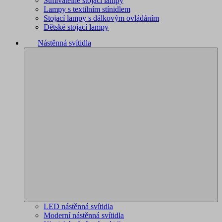
Stmívatelné stojací lampy
Lampy s textilním stínidlem
Stojací lampy s dálkovým ovládáním
Dětské stojací lampy
Nástěnná svítidla
LED nástěnná svítidla
Moderní nástěnná svítidla