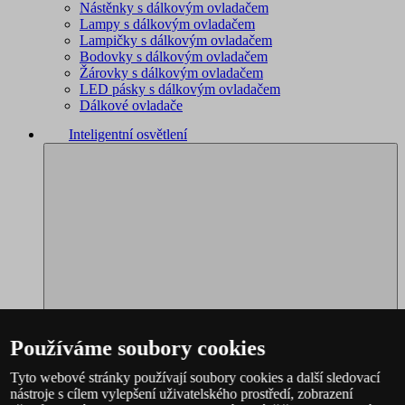
Nástěnky s dálkovým ovladačem
Lampy s dálkovým ovladačem
Lampičky s dálkovým ovladačem
Bodovky s dálkovým ovladačem
Žárovky s dálkovým ovladačem
LED pásky s dálkovým ovladačem
Dálkové ovladače
Inteligentní osvětlení
Používáme soubory cookies
Tyto webové stránky používají soubory cookies a další sledovací
nástroje s cílem vylepšení uživatelského prostředí, zobrazení