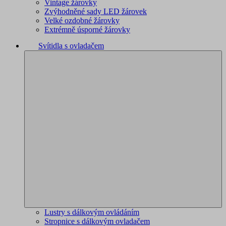
Vintage žárovky
Zvýhodněné sady LED žárovek
Velké ozdobné žárovky
Extrémně úsporné žárovky
Svítidla s ovladačem
Lustry s dálkovým ovládáním
Stropnice s dálkovým ovladačem