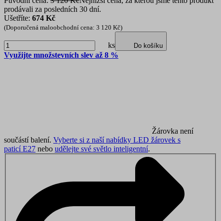
Původní cena:
3 120 Kč
Nejnižší cena, za kterou jsme tento produkt
prodávali za posledních 30 dní.
Ušetříte:
674 Kč
(Doporučená maloobchodní cena: 3 120 Kč)
ks
Do košíku
Využijte množstevních slev až 8 %
Žárovka není
součástí balení.
Vyberte si z naší nabídky LED žárovek s
paticí E27
nebo
udělejte své světlo inteligentní
.