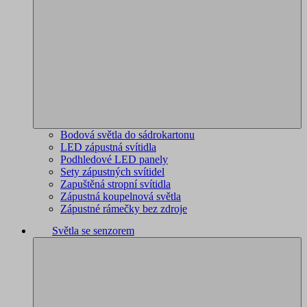
Bodová světla do sádrokartonu
LED zápustná svítidla
Podhledové LED panely
Sety zápustných svítidel
Zapuštěná stropní svítidla
Zápustná koupelnová světla
Zápustné rámečky bez zdroje
Světla se senzorem