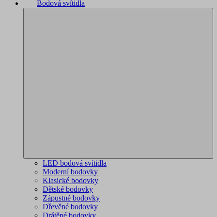
Bodová svítidla
LED bodová svítidla
Moderní bodovky
Klasické bodovky
Dětské bodovky
Zápustné bodovky
Dřevěné bodovky
Drátěné bodovky