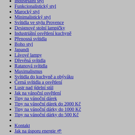
Industriální styl
Funkcionalistický styl
Marocký styl
Minimalistický styl
Svítidla ve stylu Provence
Designové stolní lampičky
Industriální osvětlení kuchyně
Přenosná svítidla
Boho styl
Japandi
Lávové lampy
Dřevěná svítidla
Ratanová svítidla
Maximalismus
Svítidla do kuchyně a obýváku
Černá svítidla a osvětlení
Lustr nad jídelní stůl
Jak na vánoční osvětlení
Tipy na vánoční dárek
Tipy na vánoční dárek do 2000 Kč
Tipy na vánoční dárky do 1000 Kč
Tipy na vánoční dárky do 500 Kč
Kontakt
Jak na úsporu energie 🌱