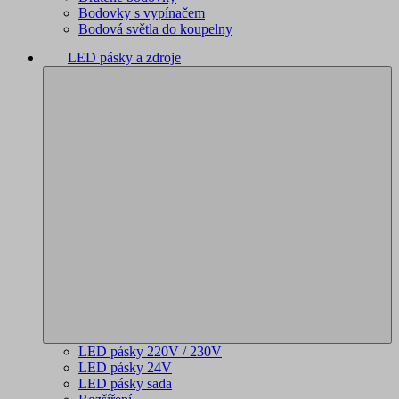
Bodovky s vypínačem
Bodová světla do koupelny
LED pásky a zdroje
LED pásky 220V / 230V
LED pásky 24V
LED pásky sada