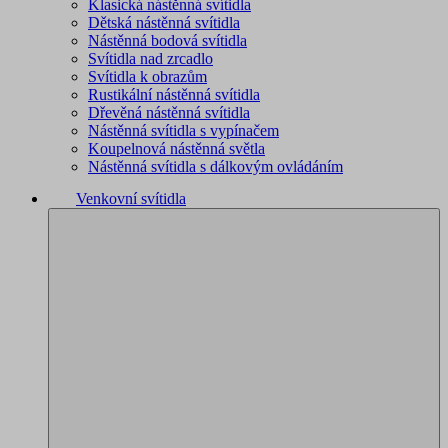
Klasická nástěnná svítidla
Dětská nástěnná svítidla
Nástěnná bodová svítidla
Svítidla nad zrcadlo
Svítidla k obrazům
Rustikální nástěnná svítidla
Dřevěná nástěnná svítidla
Nástěnná svítidla s vypínačem
Koupelnová nástěnná světla
Nástěnná svítidla s dálkovým ovládáním
Venkovní svítidla