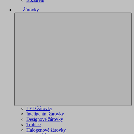
Rozšíření
Žárovky
LED žárovky
Inteligentní žárovky
Designové žárovky
Trubice
Halogenové žárovky