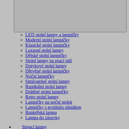
LED stolní lampy a lampičky
Moderní stolní lampičky
Klasické stolní lampičky
Luxusní stolní lampy
Dětské stolní lampičky
Stolní lampy na psací stůl
Dotykové stolní lampy
Dřevěné stolní lampičky
Noční lampičky
Stmívatelné stolní lampy
Rustikální stolní lampy
Drátěné stolní lampičky
Retro stolní lampy
Lampičky na noční stolek
Lampičky s textilním stínidlem
Bankéřská lampa
Lampa do zásuvky
Stojací lampy