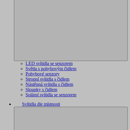
LED svítidla se senzorem
Světla s pohybovým čidlem
Pohybové senzory
Stropní svítidla s čidlem
Nástěnná svítidla s čidlem
Sloupky s čidlem
Solární svítidla se senzorem
Svítidla dle místnosti