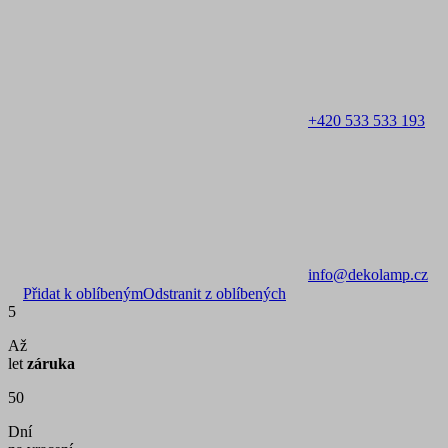
+420 533 533 193
info@dekolamp.cz
Přidat k oblíbeným
Odstranit z oblíbených
5
Až
let
záruka
50
Dní