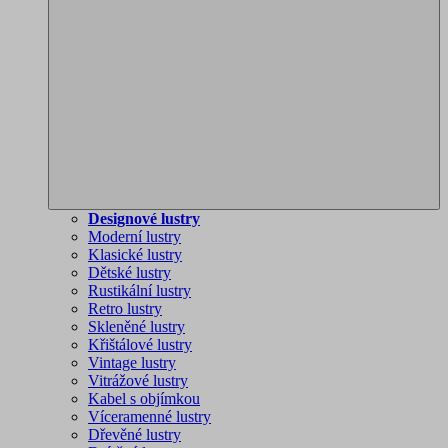
Designové lustry
Moderní lustry
Klasické lustry
Dětské lustry
Rustikální lustry
Retro lustry
Skleněné lustry
Křištálové lustry
Vintage lustry
Vitrážové lustry
Kabel s objímkou
Víceramenné lustry
Dřevěné lustry