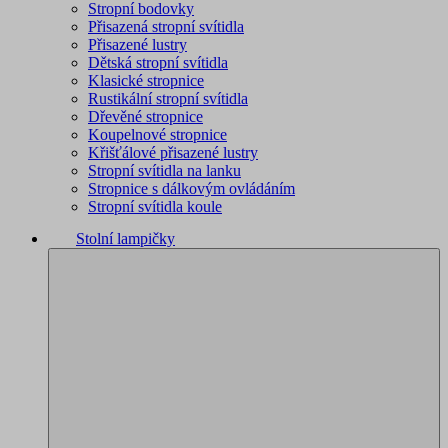
Stropní bodovky
Přisazená stropní svítidla
Přisazené lustry
Dětská stropní svítidla
Klasické stropnice
Rustikální stropní svítidla
Dřevěné stropnice
Koupelnové stropnice
Křišťálové přisazené lustry
Stropní svítidla na lanku
Stropnice s dálkovým ovládáním
Stropní svítidla koule
Stolní lampičky