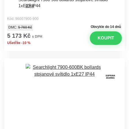
1xE27 IP44
Kód: 96007900-900
Obvykle do 14 dnů
DMC:
5 760 Kč
5 173 Kč
s DPH
KOUPIT
Ušetříte -10 %
DOPRAVA
ZDARMA