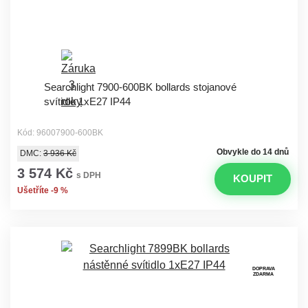
Searchlight 7900-600BK bollards stojanové
svítidlo 1xE27 IP44
Kód: 96007900-600BK
Obvykle do 14 dnů
DMC:
3 936 Kč
3 574 Kč
s DPH
KOUPIT
Ušetříte -9 %
DOPRAVA
ZDARMA