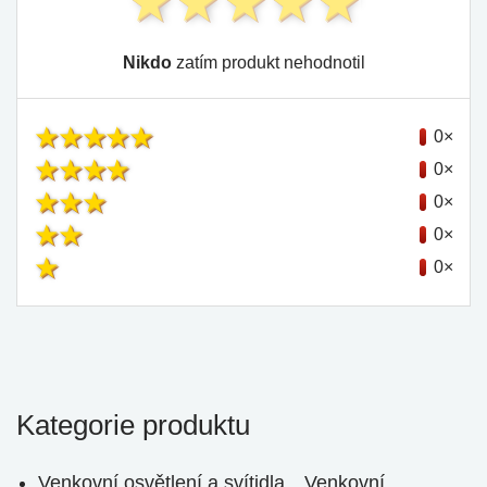
Nikdo
zatím produkt nehodnotil
0×
0×
0×
0×
0×
Kategorie produktu
Venkovní osvětlení a svítidla
Venkovní