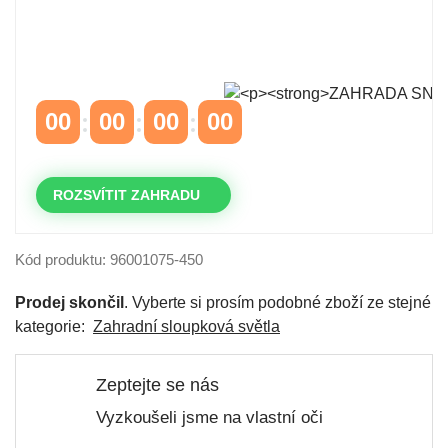
Časově omezená
sleva 20 % na objednávky nad
10.000 Kč
s kódem:
VIP20
00
00
00
00
DNY
HODINY
MINUTY
VTEŘINY
ROZSVÍTIT ZAHRADU
Kód produktu: 96001075-450
Prodej skončil
. Vyberte si prosím podobné zboží ze stejné
kategorie:
Zahradní sloupková světla
Zeptejte se nás
Vyzkoušeli jsme na vlastní oči