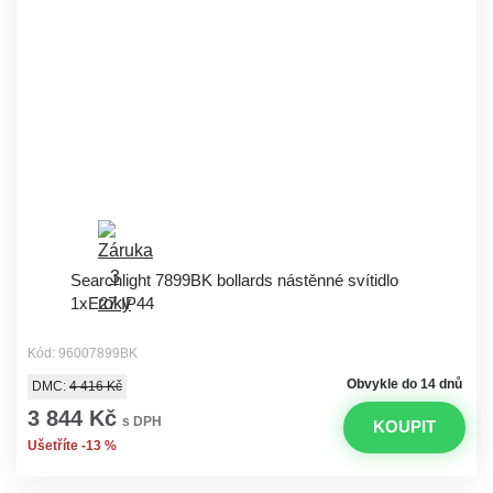
Searchlight 7899BK bollards nástěnné svítidlo
1xE27 IP44
Kód: 96007899BK
Obvykle do 14 dnů
DMC:
4 416 Kč
3 844 Kč
s DPH
KOUPIT
Ušetříte -13 %