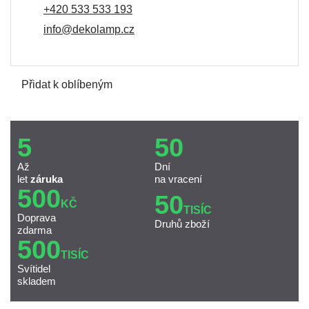
+420 533 533 193
info@dekolamp.cz
Přidat k oblíbeným
5
50
Až
Dní
let
záruka
na vracení
500
50
KČ
TISÍC
Doprava
Druhů zboží
zdarma
500
TISÍC
Svítidel
skladem