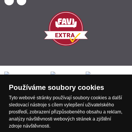
Česká republika
Slovensko
Deutschland
Používáme soubory cookies
Magyarország
Österreich
België
Tyto webové stránky používají soubory cookies a další
sledovací nástroje s cílem vylepšení uživatelského
prostředí, zobrazení přizpůsobeného obsahu a reklam,
Nederland
analýzy návštěvnosti webových stránek a zjištění
zdroje návštěvnosti.