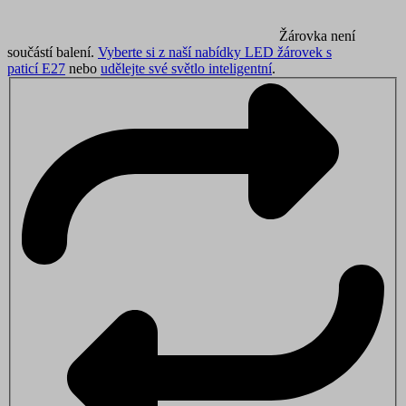
Žárovka není
součástí balení.
Vyberte si z naší nabídky LED žárovek s
paticí E27
nebo
udělejte své světlo inteligentní
.