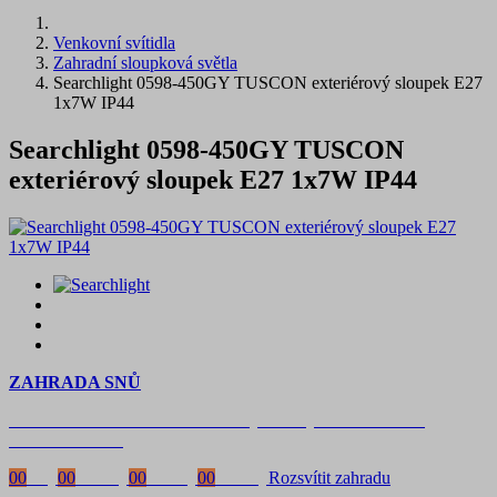
Venkovní svítidla
Zahradní sloupková světla
Searchlight 0598-450GY TUSCON exteriérový sloupek E27
1x7W IP44
Searchlight 0598-450GY TUSCON
exteriérový sloupek E27 1x7W IP44
ZAHRADA SNŮ
Časově omezená
sleva 20 % na objednávky nad 10.000 Kč
s kódem:
VIP20
00
Dny
00
Hodiny
00
Minuty
00
Vteřiny
Rozsvítit zahradu