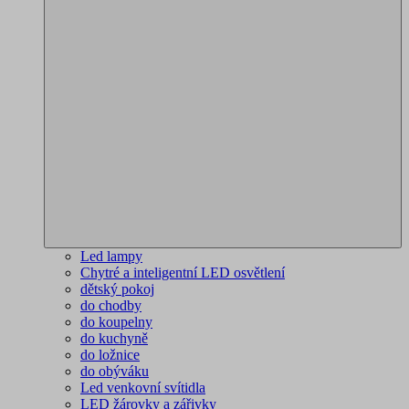
Led lampy
Chytré a inteligentní LED osvětlení
dětský pokoj
do chodby
do koupelny
do kuchyně
do ložnice
do obýváku
Led venkovní svítidla
LED žárovky a zářivky