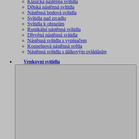
Klasická nástěnná svítidla
Dětská nástěnná svítidla
Nástěnná bodová svítidla
Svítidla nad zrcadlo
Svítidla k obrazům
Rustikální nástěnná svítidla
Dřevěná nástěnná svítidla
Nástěnná svítidla s vypínačem
Koupelnová nástěnná světla
Nástěnná svítidla s dálkovým ovládáním
Venkovní svítidla