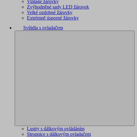
Vintage žárovky
Zvýhodněné sady LED žárovek
Velké ozdobné žárovky
Extrémně úsporné žárovky
Svítidla s ovladačem
Lustry s dálkovým ovládáním
Stropnice s dálkovým ovladačem