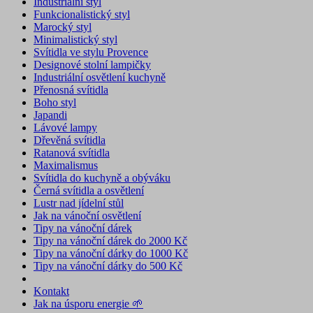
Industriální styl
Funkcionalistický styl
Marocký styl
Minimalistický styl
Svítidla ve stylu Provence
Designové stolní lampičky
Industriální osvětlení kuchyně
Přenosná svítidla
Boho styl
Japandi
Lávové lampy
Dřevěná svítidla
Ratanová svítidla
Maximalismus
Svítidla do kuchyně a obýváku
Černá svítidla a osvětlení
Lustr nad jídelní stůl
Jak na vánoční osvětlení
Tipy na vánoční dárek
Tipy na vánoční dárek do 2000 Kč
Tipy na vánoční dárky do 1000 Kč
Tipy na vánoční dárky do 500 Kč
Kontakt
Jak na úsporu energie 🌱