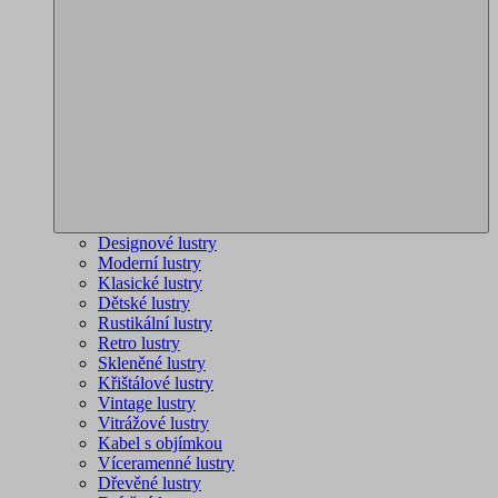
Designové lustry
Moderní lustry
Klasické lustry
Dětské lustry
Rustikální lustry
Retro lustry
Skleněné lustry
Křištálové lustry
Vintage lustry
Vitrážové lustry
Kabel s objímkou
Víceramenné lustry
Dřevěné lustry