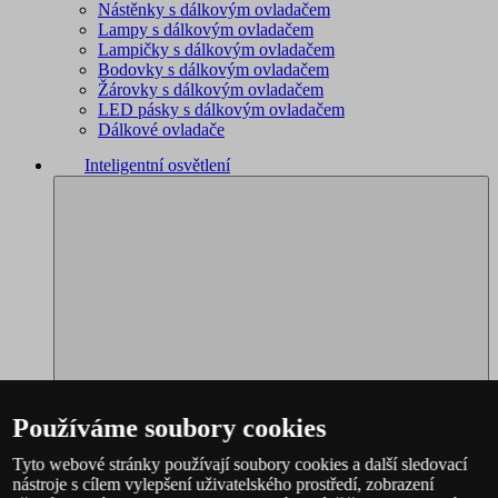
Nástěnky s dálkovým ovladačem
Lampy s dálkovým ovladačem
Lampičky s dálkovým ovladačem
Bodovky s dálkovým ovladačem
Žárovky s dálkovým ovladačem
LED pásky s dálkovým ovladačem
Dálkové ovladače
Inteligentní osvětlení
Používáme soubory cookies
Tyto webové stránky používají soubory cookies a další sledovací
nástroje s cílem vylepšení uživatelského prostředí, zobrazení