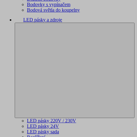
Bodovky s vypínačem
Bodová světla do koupelny
LED pásky a zdroje
LED pásky 220V / 230V
LED pásky 24V
LED pásky sada