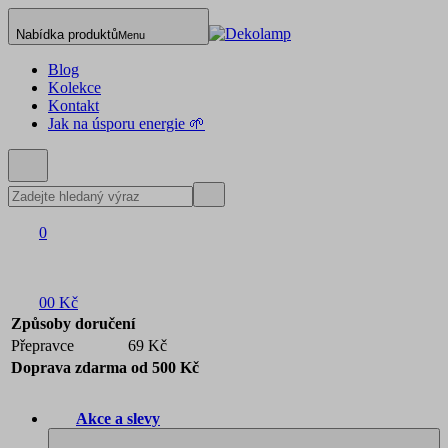
Nabídka produktů
Menu
Blog
Kolekce
Kontakt
Jak na úsporu energie 🌱
0
0
0 Kč
Způsoby doručení
Přepravce
69 Kč
Doprava zdarma od 500 Kč
Akce a slevy