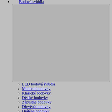
Bodová svítidla
LED bodová svítidla
Moderní bodovky
Klasické bodovky
Dětské bodovky
Zápustné bodovky
Dřevěné bodovky
Drátěné bodovky