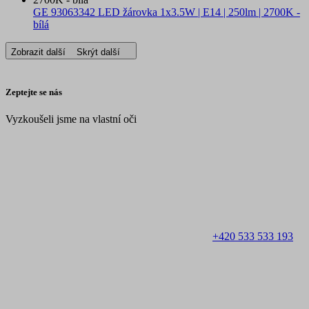
GE 93063342 LED žárovka 1x3.5W | E14 | 250lm | 2700K -
bílá
Zobrazit další
Skrýt další
Zeptejte se nás
Vyzkoušeli jsme na vlastní oči
+420 533 533 193