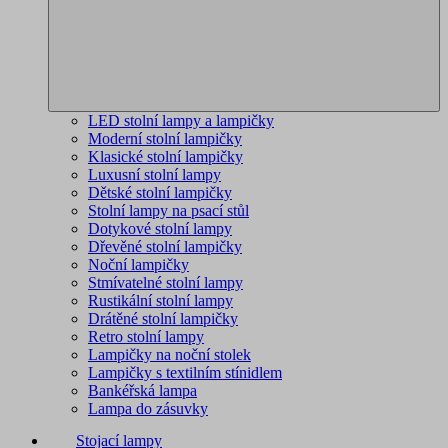
LED stolní lampy a lampičky
Moderní stolní lampičky
Klasické stolní lampičky
Luxusní stolní lampy
Dětské stolní lampičky
Stolní lampy na psací stůl
Dotykové stolní lampy
Dřevěné stolní lampičky
Noční lampičky
Stmívatelné stolní lampy
Rustikální stolní lampy
Drátěné stolní lampičky
Retro stolní lampy
Lampičky na noční stolek
Lampičky s textilním stínidlem
Bankéřská lampa
Lampa do zásuvky
Stojací lampy