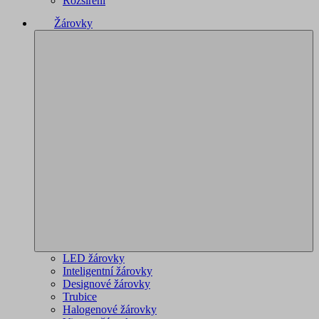
Rozšíření
Žárovky
LED žárovky
Inteligentní žárovky
Designové žárovky
Trubice
Halogenové žárovky