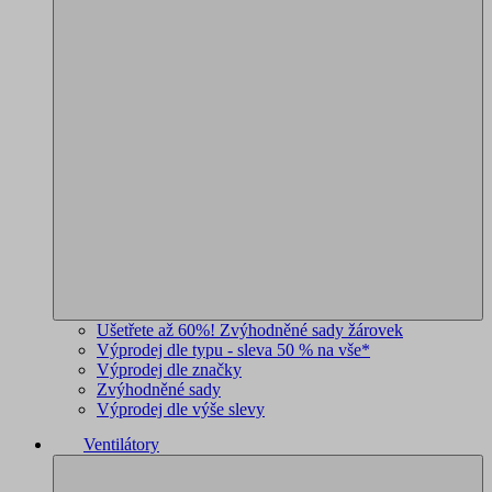
Ušetřete až 60%! Zvýhodněné sady žárovek
Výprodej dle typu - sleva 50 % na vše*
Výprodej dle značky
Zvýhodněné sady
Výprodej dle výše slevy
Ventilátory