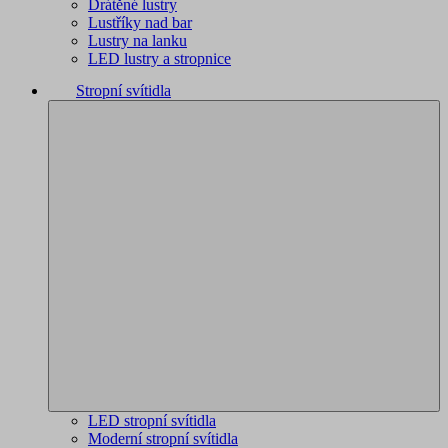
Drátěné lustry
Lustříky nad bar
Lustry na lanku
LED lustry a stropnice
Stropní svítidla
LED stropní svítidla
Moderní stropní svítidla