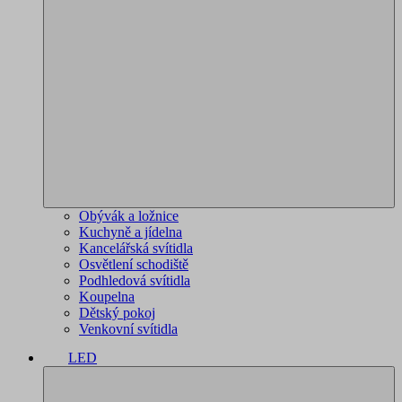
Obývák a ložnice
Kuchyně a jídelna
Kancelářská svítidla
Osvětlení schodiště
Podhledová svítidla
Koupelna
Dětský pokoj
Venkovní svítidla
LED