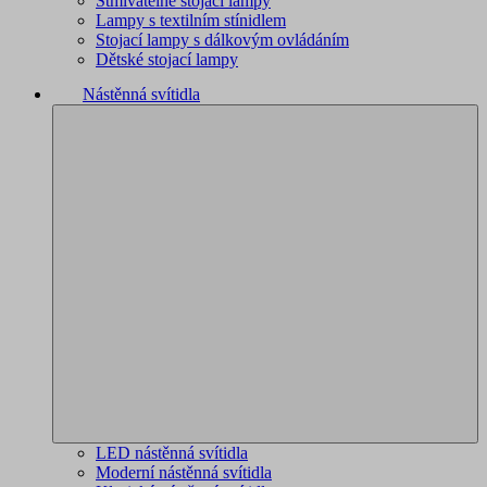
Stmívatelné stojací lampy
Lampy s textilním stínidlem
Stojací lampy s dálkovým ovládáním
Dětské stojací lampy
Nástěnná svítidla
LED nástěnná svítidla
Moderní nástěnná svítidla