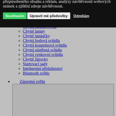
přizpůsobeného obsahu a reklam, analýzy návštěvnosti webových
stránek a zjištění zdroje návštěvnosti.
Philips Hue – kompletní sortiment
Immax NEO - kompletní sortiment
Souhlasím
Upravit mé předvolby
Odmítám
WiZ – kompletní sortiment
Chytré lustry
Chytrá stropní světla
Chytré lampy
Chytré lampičky
Chytrá bodová svítidla
Chytrá koupelnová svítidla
Chytrá nástěnná svítidla
Chytrá venkovní svítidla
Chytré žárovky
Startovací sady
Inteligentní příslušenství
Bluetooth světlo
Zápustná světla