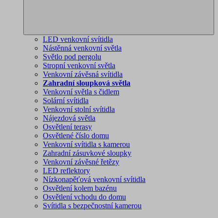
LED venkovní svítidla
Nástěnná venkovní světla
Světlo pod pergolu
Stropní venkovní světla
Venkovní závěsná svítidla
Zahradní sloupková světla
Venkovní světla s čidlem
Solární svítidla
Venkovní stolní svítidla
Nájezdová světla
Osvětlení terasy
Osvětlené číslo domu
Venkovní svítidla s kamerou
Zahradní zásuvkové sloupky
Venkovní závěsné řetězy
LED reflektory
Nízkonapěťová venkovní svítidla
Osvětlení kolem bazénu
Osvětlení vchodu do domu
Svítidla s bezpečnostní kamerou