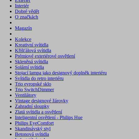
Exteriér
Interiér
Dobré vědět
O značkách
Magazín
Kolekce
Kreativní svítidla
Křišťálová svítidla
Prémiové exteriérové osvětlení
Skleněná svítidla
Solární svítidla
Stojací lampa jako designový doplněk interiéru
Svítidla do retro interiéru
Trio evropské sklo
Trio SwitchDimmer
Ventilátory
Vintage designové žárovky
Zahradní sloupky
Zlatá svítidla a osvětlení
Inteligentní osvětlení - Philips Hue
Philips EyeComfort
Skandinávský styl
Betonová svítidla