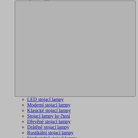
LED stojací lampy
Moderní stojací lampy
Klasické stojací lampy
Stojací lampy ke čtení
Dřevěné stojací lampy
Drátěné stojací lampy
Rustikální stojací lampy