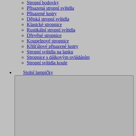
Stropní bodovky
Přisazená stropní svítidla
Přisazené lustry
Dětská stropní svítidla
Klasické stropnice
Rustikální stropní svítidla
Dřevěné stropnice
Koupelnové stropnice
Křišťálové přisazené lustry
Stropní svítidla na lanku
Stropnice s dálkovým ovládáním
Stropní svítidla koule
Stolní lampičky