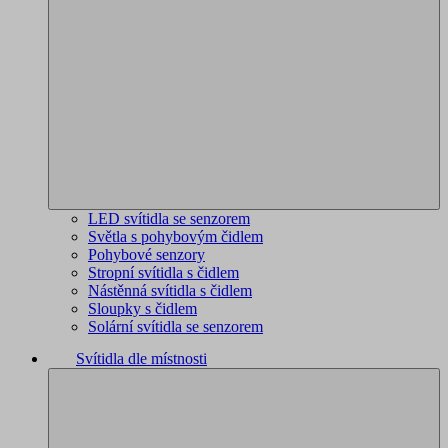
LED svítidla se senzorem
Světla s pohybovým čidlem
Pohybové senzory
Stropní svítidla s čidlem
Nástěnná svítidla s čidlem
Sloupky s čidlem
Solární svítidla se senzorem
Svítidla dle místnosti