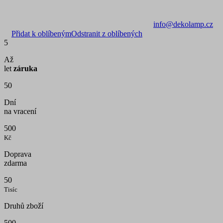
info@dekolamp.cz
Přidat k oblíbeným
Odstranit z oblíbených
5
Až
let
záruka
50
Dní
na vracení
500
Kč
Doprava
zdarma
50
Tisíc
Druhů zboží
500