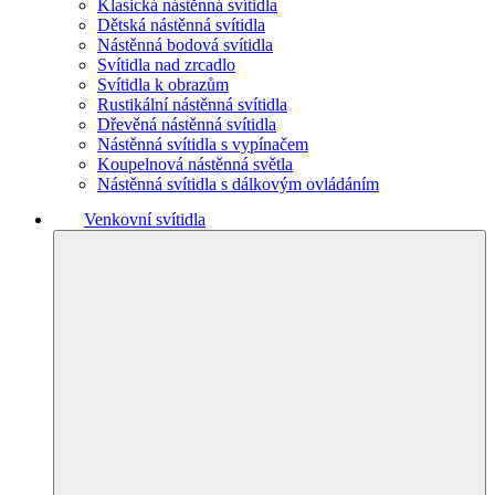
Klasická nástěnná svítidla
Dětská nástěnná svítidla
Nástěnná bodová svítidla
Svítidla nad zrcadlo
Svítidla k obrazům
Rustikální nástěnná svítidla
Dřevěná nástěnná svítidla
Nástěnná svítidla s vypínačem
Koupelnová nástěnná světla
Nástěnná svítidla s dálkovým ovládáním
Venkovní svítidla