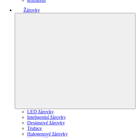
Rozšíření
Žárovky
LED žárovky
Inteligentní žárovky
Designové žárovky
Trubice
Halogenové žárovky