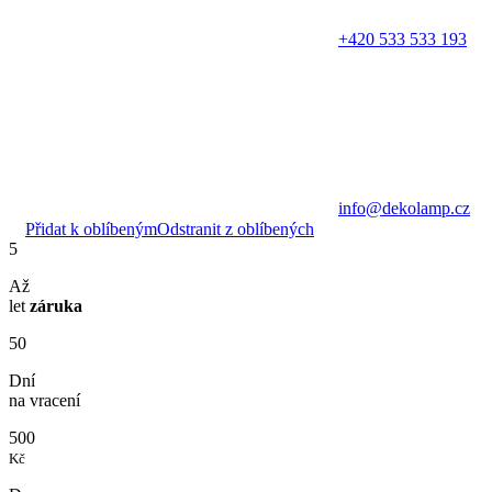
+420 533 533 193
info@dekolamp.cz
Přidat k oblíbeným
Odstranit z oblíbených
5
Až
let
záruka
50
Dní
na vracení
500
Kč