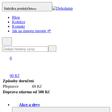
Nabídka produktů
Menu
Blog
Kolekce
Kontakt
Jak na úsporu energie 🌱
0
0
0 Kč
Způsoby doručení
Přepravce
69 Kč
Doprava zdarma od 500 Kč
Akce a slevy