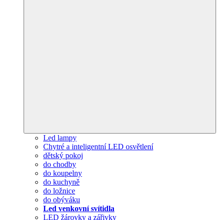
Led lampy
Chytré a inteligentní LED osvětlení
dětský pokoj
do chodby
do koupelny
do kuchyně
do ložnice
do obýváku
Led venkovní svítidla
LED žárovky a zářivky