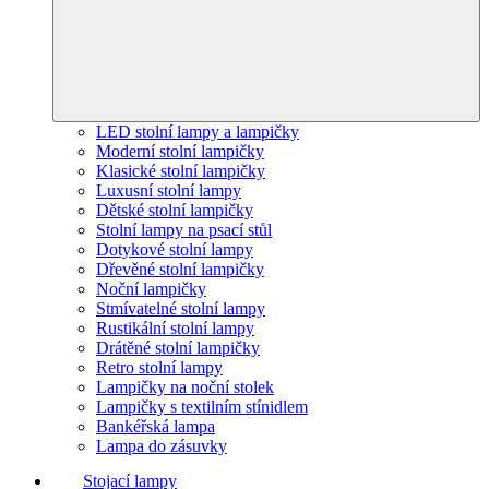
LED stolní lampy a lampičky
Moderní stolní lampičky
Klasické stolní lampičky
Luxusní stolní lampy
Dětské stolní lampičky
Stolní lampy na psací stůl
Dotykové stolní lampy
Dřevěné stolní lampičky
Noční lampičky
Stmívatelné stolní lampy
Rustikální stolní lampy
Drátěné stolní lampičky
Retro stolní lampy
Lampičky na noční stolek
Lampičky s textilním stínidlem
Bankéřská lampa
Lampa do zásuvky
Stojací lampy