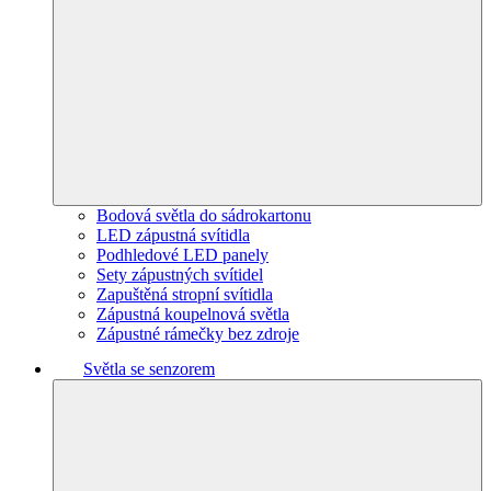
Bodová světla do sádrokartonu
LED zápustná svítidla
Podhledové LED panely
Sety zápustných svítidel
Zapuštěná stropní svítidla
Zápustná koupelnová světla
Zápustné rámečky bez zdroje
Světla se senzorem