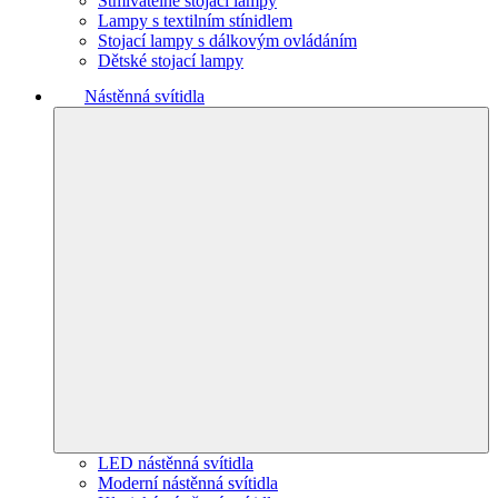
Stmívatelné stojací lampy
Lampy s textilním stínidlem
Stojací lampy s dálkovým ovládáním
Dětské stojací lampy
Nástěnná svítidla
LED nástěnná svítidla
Moderní nástěnná svítidla