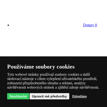
Dotazy
0
Hodnocení
0
Používáme soubory cookies
Tyto webové stránky používají soubory cookies a další
sledovací nástroje s cílem vylepšení uživatelského prostředí,
zobrazení přizpůsobeného obsahu a reklam, analýzy
návštěvnosti webových stránek a zjištění zdroje návštěvnosti.
Souhlasím
Upravit mé předvolby
Odmítám
Kategorie