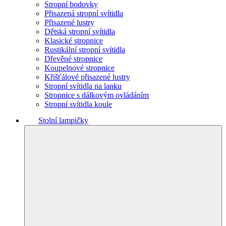
Stropní bodovky
Přisazená stropní svítidla
Přisazené lustry
Dětská stropní svítidla
Klasické stropnice
Rustikální stropní svítidla
Dřevěné stropnice
Koupelnové stropnice
Křišťálové přisazené lustry
Stropní svítidla na lanku
Stropnice s dálkovým ovládáním
Stropní svítidla koule
Stolní lampičky