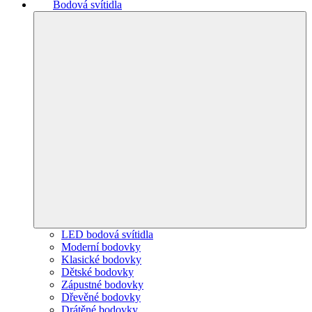
Bodová svítidla
LED bodová svítidla
Moderní bodovky
Klasické bodovky
Dětské bodovky
Zápustné bodovky
Dřevěné bodovky
Drátěné bodovky