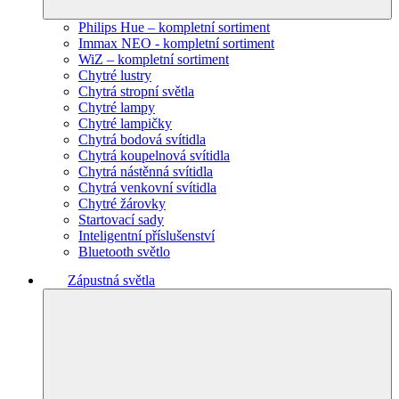
Philips Hue – kompletní sortiment
Immax NEO - kompletní sortiment
WiZ – kompletní sortiment
Chytré lustry
Chytrá stropní světla
Chytré lampy
Chytré lampičky
Chytrá bodová svítidla
Chytrá koupelnová svítidla
Chytrá nástěnná svítidla
Chytrá venkovní svítidla
Chytré žárovky
Startovací sady
Inteligentní příslušenství
Bluetooth světlo
Zápustná světla