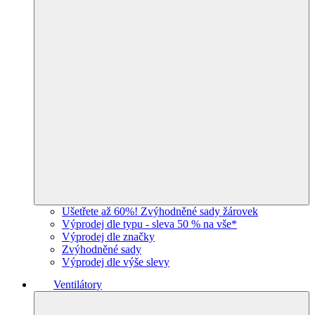
Ušetřete až 60%! Zvýhodněné sady žárovek
Výprodej dle typu - sleva 50 % na vše*
Výprodej dle značky
Zvýhodněné sady
Výprodej dle výše slevy
Ventilátory