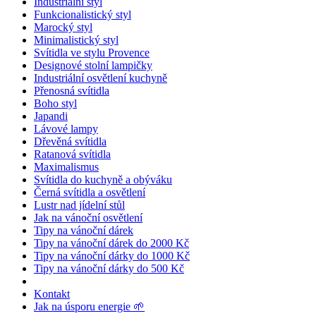
Industriální styl
Funkcionalistický styl
Marocký styl
Minimalistický styl
Svítidla ve stylu Provence
Designové stolní lampičky
Industriální osvětlení kuchyně
Přenosná svítidla
Boho styl
Japandi
Lávové lampy
Dřevěná svítidla
Ratanová svítidla
Maximalismus
Svítidla do kuchyně a obýváku
Černá svítidla a osvětlení
Lustr nad jídelní stůl
Jak na vánoční osvětlení
Tipy na vánoční dárek
Tipy na vánoční dárek do 2000 Kč
Tipy na vánoční dárky do 1000 Kč
Tipy na vánoční dárky do 500 Kč
Kontakt
Jak na úsporu energie 🌱