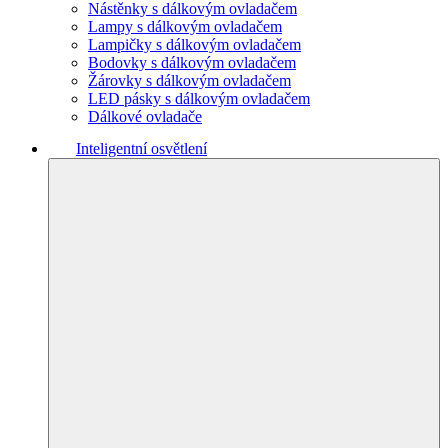
Nástěnky s dálkovým ovladačem
Lampy s dálkovým ovladačem
Lampičky s dálkovým ovladačem
Bodovky s dálkovým ovladačem
Žárovky s dálkovým ovladačem
LED pásky s dálkovým ovladačem
Dálkové ovladače
Inteligentní osvětlení