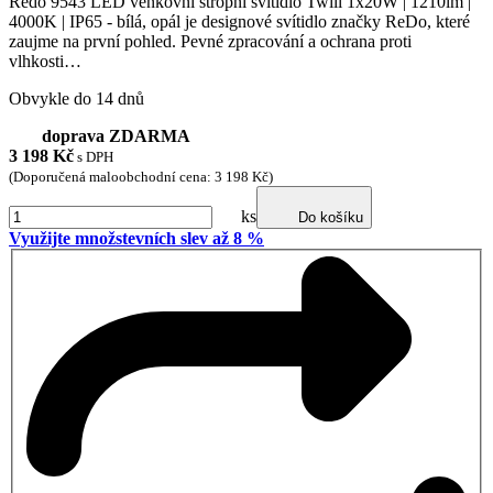
Redo 9543 LED venkovní stropní svítidlo Twill 1x20W | 1210lm |
4000K | IP65 - bílá, opál je designové svítidlo značky ReDo, které
zaujme na první pohled. Pevné zpracování a ochrana proti
vlhkosti…
Obvykle do 14 dnů
doprava ZDARMA
3 198
Kč
s DPH
(Doporučená maloobchodní cena: 3 198 Kč)
ks
Do košíku
Využijte množstevních slev až 8 %