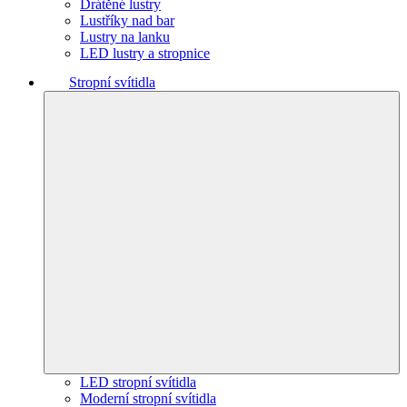
Drátěné lustry
Lustříky nad bar
Lustry na lanku
LED lustry a stropnice
Stropní svítidla
LED stropní svítidla
Moderní stropní svítidla