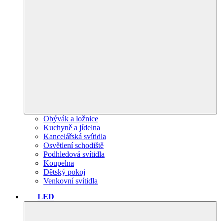
Obývák a ložnice
Kuchyně a jídelna
Kancelářská svítidla
Osvětlení schodiště
Podhledová svítidla
Koupelna
Dětský pokoj
Venkovní svítidla
LED