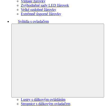
Vintage žárovky
Zvýhodněné sady LED žárovek
Velké ozdobné žárovky
Extrémně úsporné žárovky
Svítidla s ovladačem
Lustry s dálkovým ovládáním
Stropnice s dálkovým ovladačem