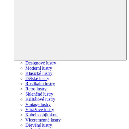
Designové lustry
Moderní lustry
Klasické lustry
Dětské lustry
Rustikální lustry
Retro lustry
Skleněné lustry
Křištálové lustry
Vintage lustry
Vitrážové lustry
Kabel s objímkou
Víceramenné lustry
Dřevěné lustry