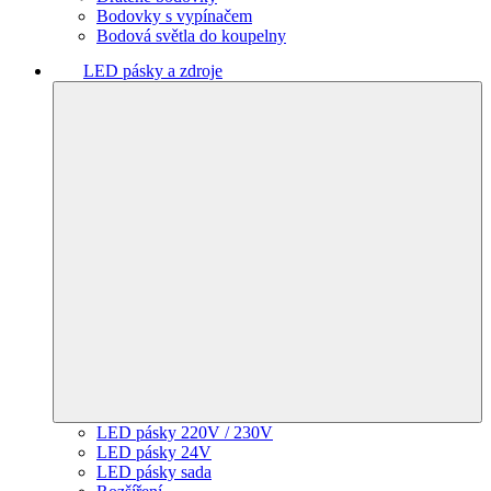
Bodovky s vypínačem
Bodová světla do koupelny
LED pásky a zdroje
LED pásky 220V / 230V
LED pásky 24V
LED pásky sada