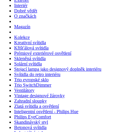
Exteriér
Interiér
Dobré vědět
O značkách
Magazín
Kolekce
Kreativní svítidla
Křišťálová svítidla
Prémiové exteriérové osvětlení
Skleněná svítidla
Solární svítidla
Stojací lampa jako designový doplněk interiéru
Svítidla do retro interiéru
Trio evropské sklo
Trio SwitchDimmer
Ventilátory
Vintage designové žárovky
Zahradní sloupky
Zlatá svítidla a osvětlení
Inteligentní osvětlení - Philips Hue
Philips EyeComfort
Skandinávský styl
Betonová svítidla