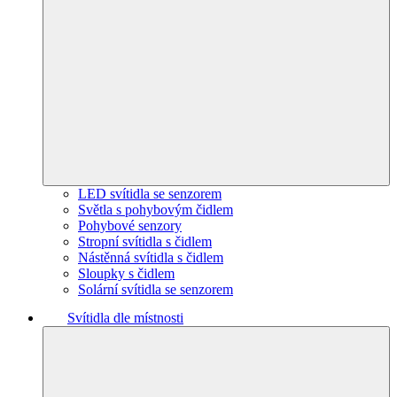
LED svítidla se senzorem
Světla s pohybovým čidlem
Pohybové senzory
Stropní svítidla s čidlem
Nástěnná svítidla s čidlem
Sloupky s čidlem
Solární svítidla se senzorem
Svítidla dle místnosti