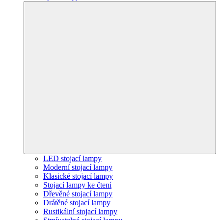
LED stojací lampy
Moderní stojací lampy
Klasické stojací lampy
Stojací lampy ke čtení
Dřevěné stojací lampy
Drátěné stojací lampy
Rustikální stojací lampy