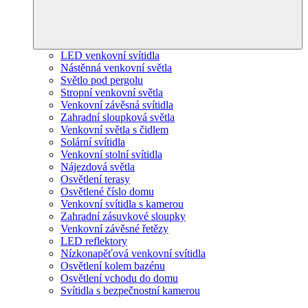
LED venkovní svítidla
Nástěnná venkovní světla
Světlo pod pergolu
Stropní venkovní světla
Venkovní závěsná svítidla
Zahradní sloupková světla
Venkovní světla s čidlem
Solární svítidla
Venkovní stolní svítidla
Nájezdová světla
Osvětlení terasy
Osvětlené číslo domu
Venkovní svítidla s kamerou
Zahradní zásuvkové sloupky
Venkovní závěsné řetězy
LED reflektory
Nízkonapěťová venkovní svítidla
Osvětlení kolem bazénu
Osvětlení vchodu do domu
Svítidla s bezpečnostní kamerou