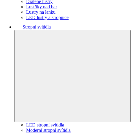
Drátěné lustry
Lustříky nad bar
Lustry na lanku
LED lustry a stropnice
Stropní svítidla
LED stropní svítidla
Moderní stropní svítidla