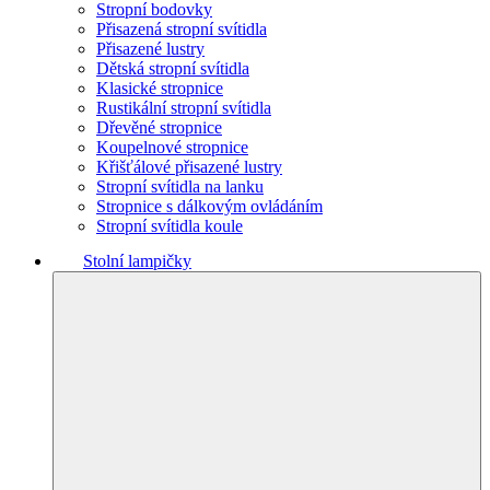
Stropní bodovky
Přisazená stropní svítidla
Přisazené lustry
Dětská stropní svítidla
Klasické stropnice
Rustikální stropní svítidla
Dřevěné stropnice
Koupelnové stropnice
Křišťálové přisazené lustry
Stropní svítidla na lanku
Stropnice s dálkovým ovládáním
Stropní svítidla koule
Stolní lampičky