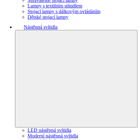
Stmívatelné stojací lampy
Lampy s textilním stínidlem
Stojací lampy s dálkovým ovládáním
Dětské stojací lampy
Nástěnná svítidla
LED nástěnná svítidla
Moderní nástěnná svítidla