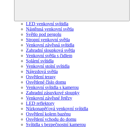
LED venkovní svítidla
Nástěnná venkovní světla
Světlo pod pergolu
Stropní venkovní světla
Venkovní závěsná svítidla
Zahradní sloupková světla
Venkovní světla s čidlem
Solární svítidla
Venkovní stolní svítidla
Nájezdová světla
Osvětlení terasy
Osvětlené číslo domu
Venkovní svítidla s kamerou
Zahradní zásuvkové sloupky
Venkovní závěsné řetězy
LED reflektory
Nízkonapěťová venkovní svítidla
Osvětlení kolem bazénu
Osvětlení vchodu do domu
Svítidla s bezpečnostní kamerou