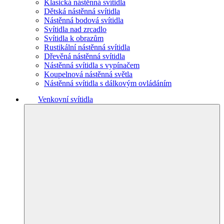
Klasická nástěnná svítidla
Dětská nástěnná svítidla
Nástěnná bodová svítidla
Svítidla nad zrcadlo
Svítidla k obrazům
Rustikální nástěnná svítidla
Dřevěná nástěnná svítidla
Nástěnná svítidla s vypínačem
Koupelnová nástěnná světla
Nástěnná svítidla s dálkovým ovládáním
Venkovní svítidla