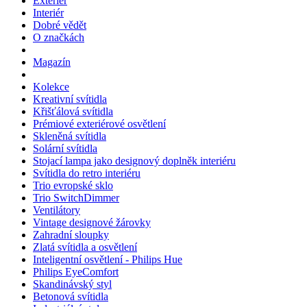
Exteriér
Interiér
Dobré vědět
O značkách
Magazín
Kolekce
Kreativní svítidla
Křišťálová svítidla
Prémiové exteriérové osvětlení
Skleněná svítidla
Solární svítidla
Stojací lampa jako designový doplněk interiéru
Svítidla do retro interiéru
Trio evropské sklo
Trio SwitchDimmer
Ventilátory
Vintage designové žárovky
Zahradní sloupky
Zlatá svítidla a osvětlení
Inteligentní osvětlení - Philips Hue
Philips EyeComfort
Skandinávský styl
Betonová svítidla