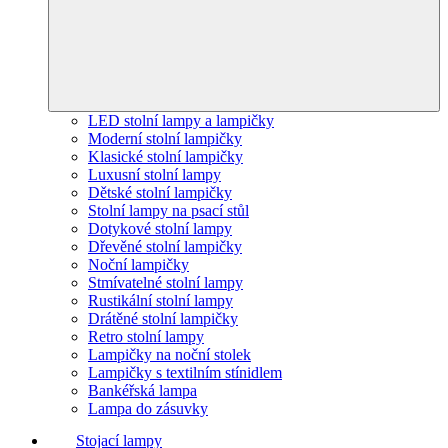
LED stolní lampy a lampičky
Moderní stolní lampičky
Klasické stolní lampičky
Luxusní stolní lampy
Dětské stolní lampičky
Stolní lampy na psací stůl
Dotykové stolní lampy
Dřevěné stolní lampičky
Noční lampičky
Stmívatelné stolní lampy
Rustikální stolní lampy
Drátěné stolní lampičky
Retro stolní lampy
Lampičky na noční stolek
Lampičky s textilním stínidlem
Bankéřská lampa
Lampa do zásuvky
Stojací lampy