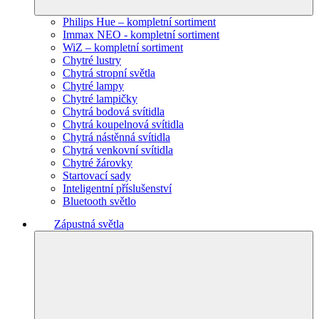
Philips Hue – kompletní sortiment
Immax NEO - kompletní sortiment
WiZ – kompletní sortiment
Chytré lustry
Chytrá stropní světla
Chytré lampy
Chytré lampičky
Chytrá bodová svítidla
Chytrá koupelnová svítidla
Chytrá nástěnná svítidla
Chytrá venkovní svítidla
Chytré žárovky
Startovací sady
Inteligentní příslušenství
Bluetooth světlo
Zápustná světla