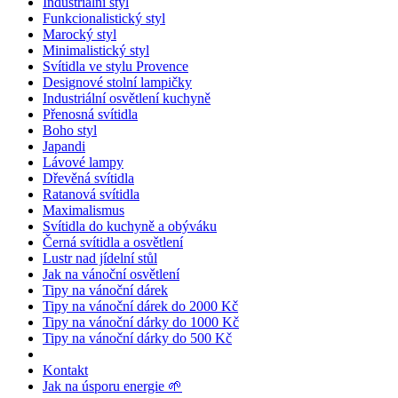
Industriální styl
Funkcionalistický styl
Marocký styl
Minimalistický styl
Svítidla ve stylu Provence
Designové stolní lampičky
Industriální osvětlení kuchyně
Přenosná svítidla
Boho styl
Japandi
Lávové lampy
Dřevěná svítidla
Ratanová svítidla
Maximalismus
Svítidla do kuchyně a obýváku
Černá svítidla a osvětlení
Lustr nad jídelní stůl
Jak na vánoční osvětlení
Tipy na vánoční dárek
Tipy na vánoční dárek do 2000 Kč
Tipy na vánoční dárky do 1000 Kč
Tipy na vánoční dárky do 500 Kč
Kontakt
Jak na úsporu energie 🌱