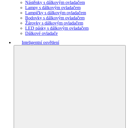
Nástěnky s dálkovým ovladačem
Lampy s dálkovým ovladačem
Lampičky s dálkovým ovladačem
Bodovky s dálkovým ovladačem
Žárovky s dálkovým ovladačem
LED pásky s dálkovým ovladačem
Dálkové ovladače
Inteligentní osvětlení