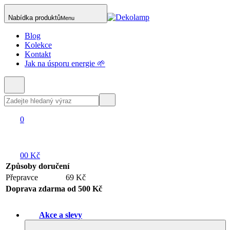
Nabídka produktů
Menu
Blog
Kolekce
Kontakt
Jak na úsporu energie 🌱
0
0
0 Kč
Způsoby doručení
Přepravce
69 Kč
Doprava zdarma od 500 Kč
Akce a slevy