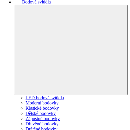
Bodová svítidla
LED bodová svítidla
Moderní bodovky
Klasické bodovky
Dětské bodovky
Zápustné bodovky
Dřevěné bodovky
Drátěné bodovky