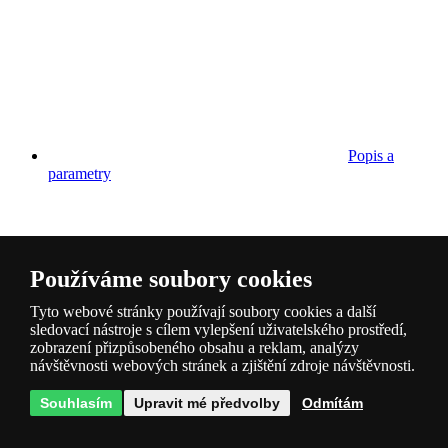
Popis a
parametry
Používáme soubory cookies
Tyto webové stránky používají soubory cookies a další
Dotazy
1
sledovací nástroje s cílem vylepšení uživatelského prostředí,
zobrazení přizpůsobeného obsahu a reklam, analýzy
návštěvnosti webových stránek a zjištění zdroje návštěvnosti.
Souhlasím
Upravit mé předvolby
Odmítám