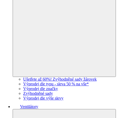
Ušetřete až 60%! Zvýhodněné sady žárovek
Výprodej dle typu - sleva 50 % na vše*
Výprodej dle značky
Zvýhodněné sady
Výprodej dle výše slevy
Ventilátory