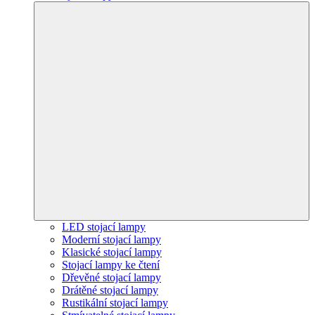
LED stojací lampy
Moderní stojací lampy
Klasické stojací lampy
Stojací lampy ke čtení
Dřevěné stojací lampy
Drátěné stojací lampy
Rustikální stojací lampy