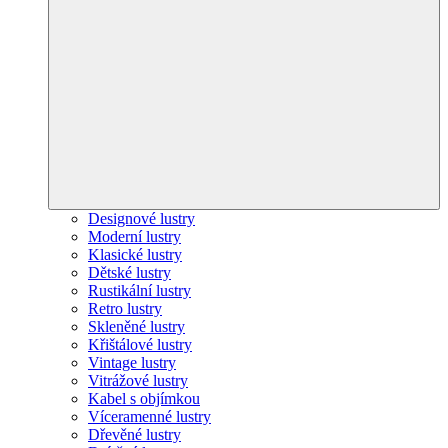
Designové lustry
Moderní lustry
Klasické lustry
Dětské lustry
Rustikální lustry
Retro lustry
Skleněné lustry
Křištálové lustry
Vintage lustry
Vitrážové lustry
Kabel s objímkou
Víceramenné lustry
Dřevěné lustry