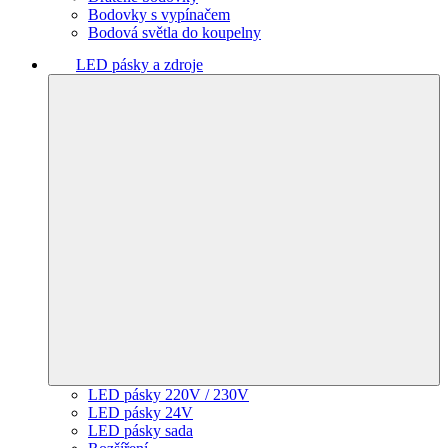
Bodovky s vypínačem
Bodová světla do koupelny
LED pásky a zdroje
LED pásky 220V / 230V
LED pásky 24V
LED pásky sada