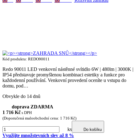
00
Dny
00
Hodiny
00
Minuty
00
Vteřiny
Rozsvítit zahradu
Kód produktu: REDO90011
Redo 90011 LED venkovní nástěnné svítidlo 6W | 480lm | 3000K |
IP54 představuje promyšlenou kombinaci estetiky a funkce pro
každodenní používání. Venkovní provedení oceníte u vstupu do
domu, pod…
Obvykle do 14 dnů
doprava ZDARMA
1 716
Kč
s DPH
(Doporučená maloobchodní cena: 1 716 Kč)
ks
Do košíku
Využijte množstevních slev až 8 %