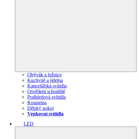
Obývák a ložnice
Kuchyně a jídelna
Kancelářská svítidla
Osvětlení schodiště
Podhledová svítidla
Koupelna
Dětský pokoj
Venkovní svítidla
LED