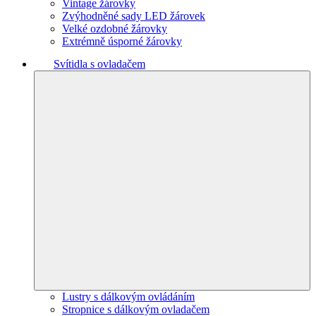
Vintage žárovky
Zvýhodněné sady LED žárovek
Velké ozdobné žárovky
Extrémně úsporné žárovky
Svítidla s ovladačem
Lustry s dálkovým ovládáním
Stropnice s dálkovým ovladačem