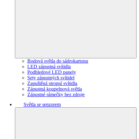
Bodová světla do sádrokartonu
LED zápustná svítidla
Podhledové LED panely
Sety zápustných svítidel
Zapuštěná stropní svítidla
Zápustná koupelnová světla
Zápustné rámečky bez zdroje
Světla se senzorem