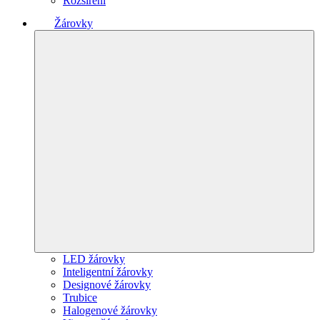
Rozšíření
Žárovky
LED žárovky
Inteligentní žárovky
Designové žárovky
Trubice
Halogenové žárovky