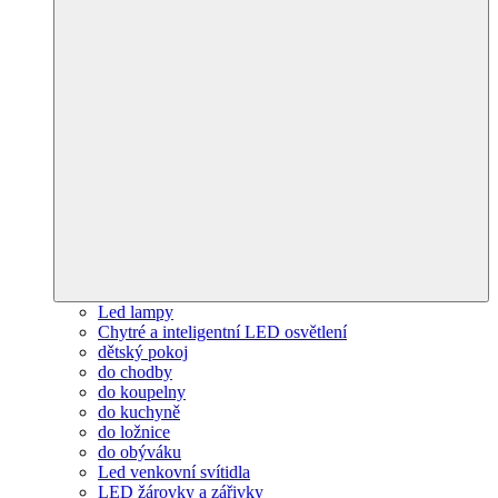
Led lampy
Chytré a inteligentní LED osvětlení
dětský pokoj
do chodby
do koupelny
do kuchyně
do ložnice
do obýváku
Led venkovní svítidla
LED žárovky a zářivky