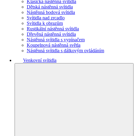
Klasická nástěnná svítidla
Dětská nástěnná svítidla
Nástěnná bodová svítidla
Svítidla nad zrcadlo
Svítidla k obrazům
Rustikální nástěnná svítidla
Dřevěná nástěnná svítidla
Nástěnná svítidla s vypínačem
Koupelnová nástěnná světla
Nástěnná svítidla s dálkovým ovládáním
Venkovní svítidla