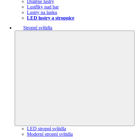
Drátěné lustry
Lustříky nad bar
Lustry na lanku
LED lustry a stropnice
Stropní svítidla
LED stropní svítidla
Moderní stropní svítidla