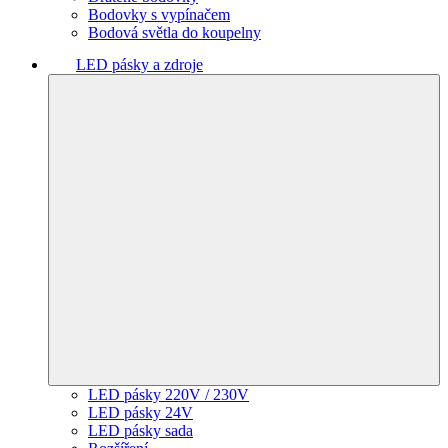
Bodovky s vypínačem
Bodová světla do koupelny
LED pásky a zdroje
LED pásky 220V / 230V
LED pásky 24V
LED pásky sada