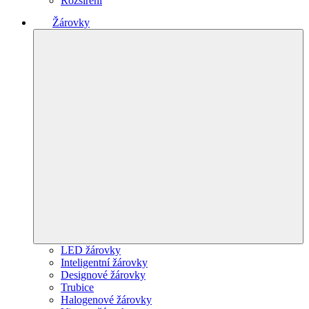
Rozšíření
Žárovky
LED žárovky
Inteligentní žárovky
Designové žárovky
Trubice
Halogenové žárovky