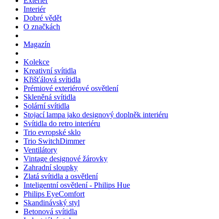
Exteriér
Interiér
Dobré vědět
O značkách
Magazín
Kolekce
Kreativní svítidla
Křišťálová svítidla
Prémiové exteriérové osvětlení
Skleněná svítidla
Solární svítidla
Stojací lampa jako designový doplněk interiéru
Svítidla do retro interiéru
Trio evropské sklo
Trio SwitchDimmer
Ventilátory
Vintage designové žárovky
Zahradní sloupky
Zlatá svítidla a osvětlení
Inteligentní osvětlení - Philips Hue
Philips EyeComfort
Skandinávský styl
Betonová svítidla