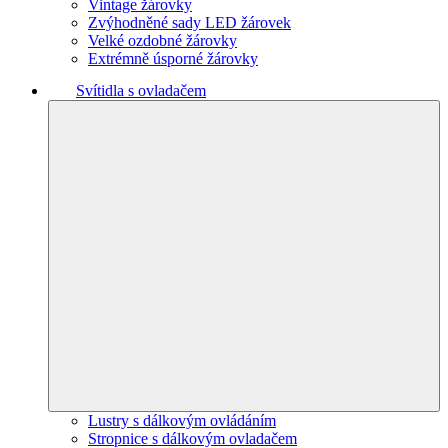
Vintage žárovky
Zvýhodněné sady LED žárovek
Velké ozdobné žárovky
Extrémně úsporné žárovky
Svítidla s ovladačem
Lustry s dálkovým ovládáním
Stropnice s dálkovým ovladačem