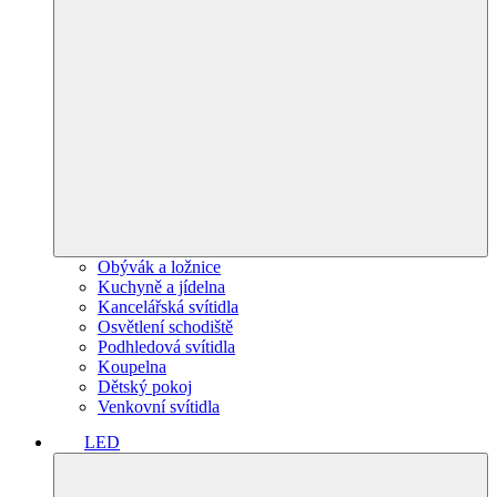
Obývák a ložnice
Kuchyně a jídelna
Kancelářská svítidla
Osvětlení schodiště
Podhledová svítidla
Koupelna
Dětský pokoj
Venkovní svítidla
LED