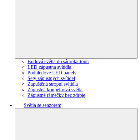
Bodová světla do sádrokartonu
LED zápustná svítidla
Podhledové LED panely
Sety zápustných svítidel
Zapuštěná stropní svítidla
Zápustná koupelnová světla
Zápustné rámečky bez zdroje
Světla se senzorem