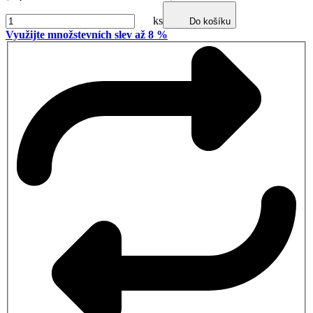
ks
Do košíku
Využijte množstevních slev až 8 %