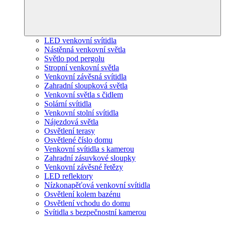
LED venkovní svítidla
Nástěnná venkovní světla
Světlo pod pergolu
Stropní venkovní světla
Venkovní závěsná svítidla
Zahradní sloupková světla
Venkovní světla s čidlem
Solární svítidla
Venkovní stolní svítidla
Nájezdová světla
Osvětlení terasy
Osvětlené číslo domu
Venkovní svítidla s kamerou
Zahradní zásuvkové sloupky
Venkovní závěsné řetězy
LED reflektory
Nízkonapěťová venkovní svítidla
Osvětlení kolem bazénu
Osvětlení vchodu do domu
Svítidla s bezpečnostní kamerou