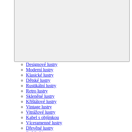
Designové lustry
Moderní lustry
Klasické lustry
Dětské lustry
Rustikální lustry
Retro lustry
Skleněné lustry
Křištálové lustry
Vintage lustry
Vitrážové lustry
Kabel s objímkou
Víceramenné lustry
Dřevěné lustry