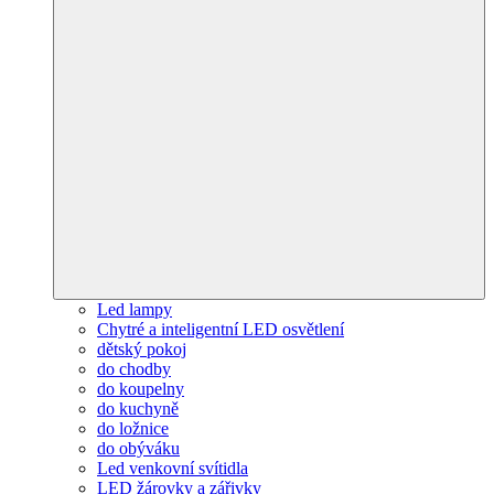
Led lampy
Chytré a inteligentní LED osvětlení
dětský pokoj
do chodby
do koupelny
do kuchyně
do ložnice
do obýváku
Led venkovní svítidla
LED žárovky a zářivky