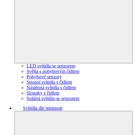
LED svítidla se senzorem
Světla s pohybovým čidlem
Pohybové senzory
Stropní svítidla s čidlem
Nástěnná svítidla s čidlem
Sloupky s čidlem
Solární svítidla se senzorem
Svítidla dle místnosti