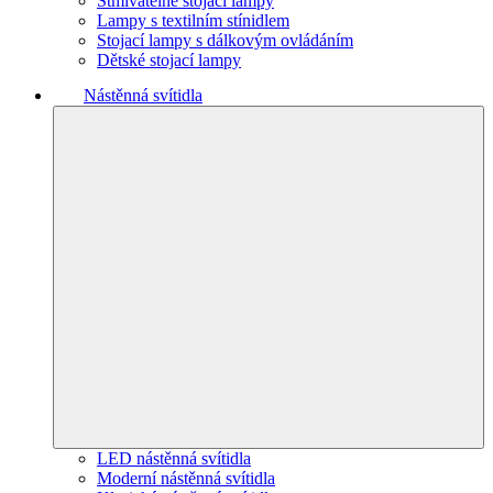
Stmívatelné stojací lampy
Lampy s textilním stínidlem
Stojací lampy s dálkovým ovládáním
Dětské stojací lampy
Nástěnná svítidla
LED nástěnná svítidla
Moderní nástěnná svítidla