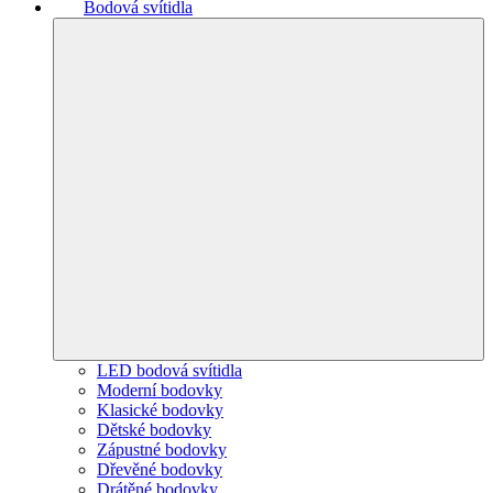
Bodová svítidla
LED bodová svítidla
Moderní bodovky
Klasické bodovky
Dětské bodovky
Zápustné bodovky
Dřevěné bodovky
Drátěné bodovky