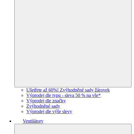
Ušetřete až 60%! Zvýhodněné sady žárovek
Výprodej dle typu - sleva 50 % na vše*
Výprodej dle značky
Zvýhodněné sady
Výprodej dle výše slevy
Ventilátory