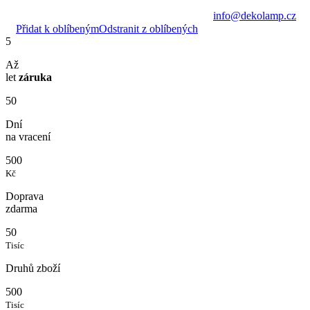
info@dekolamp.cz
Přidat k oblíbeným
Odstranit z oblíbených
5
Až
let
záruka
50
Dní
na vracení
500
Kč
Doprava
zdarma
50
Tisíc
Druhů zboží
500
Tisíc