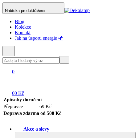
Nabídka produktů
Menu
Blog
Kolekce
Kontakt
Jak na úsporu energie 🌱
0
0
0 Kč
Způsoby doručení
Přepravce
69 Kč
Doprava zdarma od 500 Kč
Akce a slevy