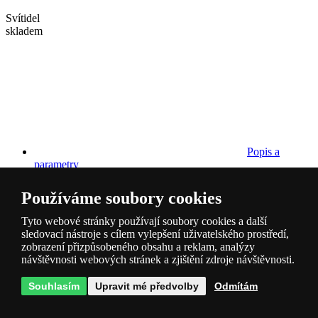
Svítidel
skladem
Popis a
parametry
Používáme soubory cookies
Tyto webové stránky používají soubory cookies a další
sledovací nástroje s cílem vylepšení uživatelského prostředí,
zobrazení přizpůsobeného obsahu a reklam, analýzy
návštěvnosti webových stránek a zjištění zdroje návštěvnosti.
Dotazy
0
Souhlasím
Upravit mé předvolby
Odmítám