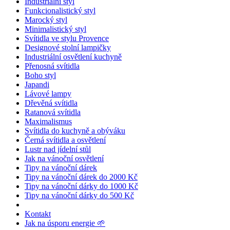
Industriální styl
Funkcionalistický styl
Marocký styl
Minimalistický styl
Svítidla ve stylu Provence
Designové stolní lampičky
Industriální osvětlení kuchyně
Přenosná svítidla
Boho styl
Japandi
Lávové lampy
Dřevěná svítidla
Ratanová svítidla
Maximalismus
Svítidla do kuchyně a obýváku
Černá svítidla a osvětlení
Lustr nad jídelní stůl
Jak na vánoční osvětlení
Tipy na vánoční dárek
Tipy na vánoční dárek do 2000 Kč
Tipy na vánoční dárky do 1000 Kč
Tipy na vánoční dárky do 500 Kč
Kontakt
Jak na úsporu energie 🌱