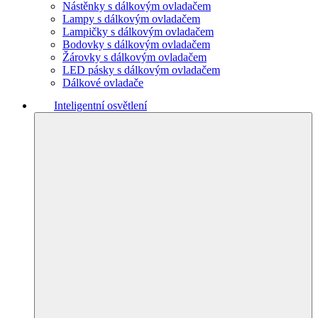
Nástěnky s dálkovým ovladačem
Lampy s dálkovým ovladačem
Lampičky s dálkovým ovladačem
Bodovky s dálkovým ovladačem
Žárovky s dálkovým ovladačem
LED pásky s dálkovým ovladačem
Dálkové ovladače
Inteligentní osvětlení