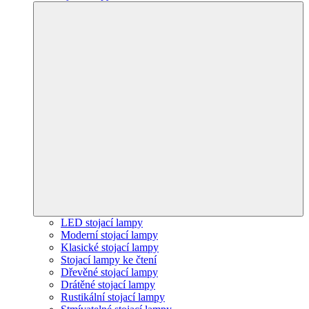
LED stojací lampy
Moderní stojací lampy
Klasické stojací lampy
Stojací lampy ke čtení
Dřevěné stojací lampy
Drátěné stojací lampy
Rustikální stojací lampy