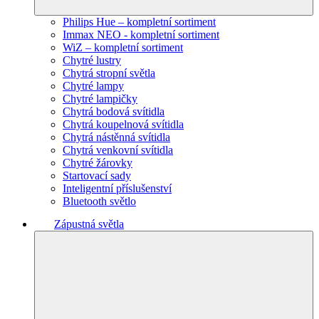
Philips Hue – kompletní sortiment
Immax NEO - kompletní sortiment
WiZ – kompletní sortiment
Chytré lustry
Chytrá stropní světla
Chytré lampy
Chytré lampičky
Chytrá bodová svítidla
Chytrá koupelnová svítidla
Chytrá nástěnná svítidla
Chytrá venkovní svítidla
Chytré žárovky
Startovací sady
Inteligentní příslušenství
Bluetooth světlo
Zápustná světla