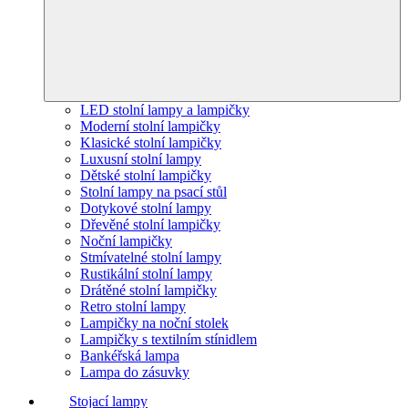
LED stolní lampy a lampičky
Moderní stolní lampičky
Klasické stolní lampičky
Luxusní stolní lampy
Dětské stolní lampičky
Stolní lampy na psací stůl
Dotykové stolní lampy
Dřevěné stolní lampičky
Noční lampičky
Stmívatelné stolní lampy
Rustikální stolní lampy
Drátěné stolní lampičky
Retro stolní lampy
Lampičky na noční stolek
Lampičky s textilním stínidlem
Bankéřská lampa
Lampa do zásuvky
Stojací lampy