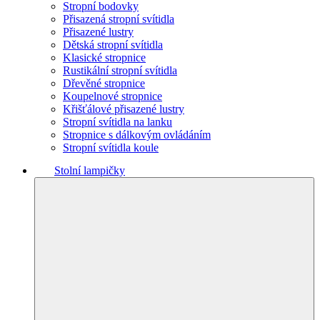
Stropní bodovky
Přisazená stropní svítidla
Přisazené lustry
Dětská stropní svítidla
Klasické stropnice
Rustikální stropní svítidla
Dřevěné stropnice
Koupelnové stropnice
Křišťálové přisazené lustry
Stropní svítidla na lanku
Stropnice s dálkovým ovládáním
Stropní svítidla koule
Stolní lampičky