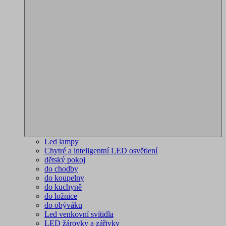
Led lampy
Chytré a inteligentní LED osvětlení
dětský pokoj
do chodby
do koupelny
do kuchyně
do ložnice
do obýváku
Led venkovní svítidla
LED žárovky a zářivky