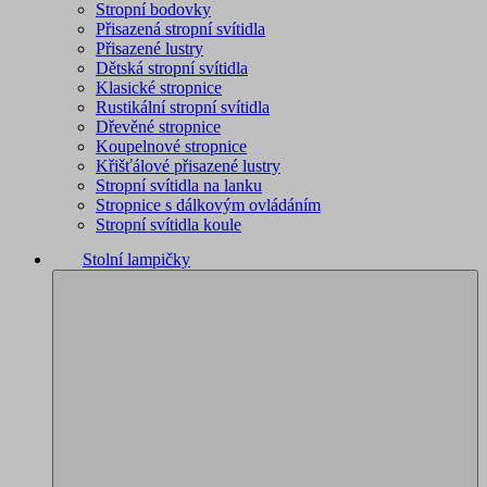
Stropní bodovky
Přisazená stropní svítidla
Přisazené lustry
Dětská stropní svítidla
Klasické stropnice
Rustikální stropní svítidla
Dřevěné stropnice
Koupelnové stropnice
Křišťálové přisazené lustry
Stropní svítidla na lanku
Stropnice s dálkovým ovládáním
Stropní svítidla koule
Stolní lampičky