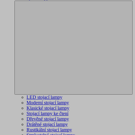
LED stojací lampy
Moderní stojací lampy
Klasické stojací lampy
Stojací lampy ke čtení
Dřevěné stojací lampy
Drátěné stojací lampy
Rustikální stojací lampy