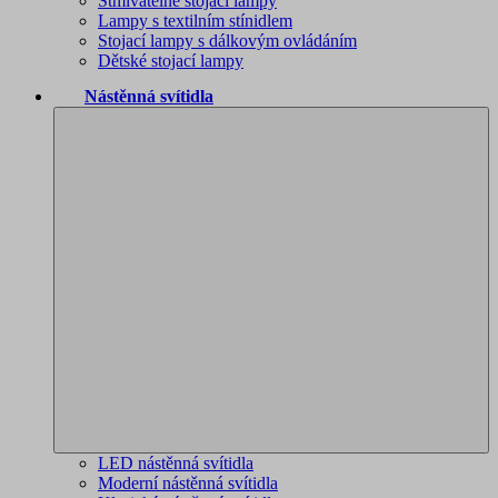
Stmívatelné stojací lampy
Lampy s textilním stínidlem
Stojací lampy s dálkovým ovládáním
Dětské stojací lampy
Nástěnná svítidla
LED nástěnná svítidla
Moderní nástěnná svítidla