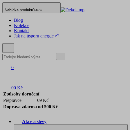
Nabídka produktů
Menu
Blog
Kolekce
Kontakt
Jak na úsporu energie 🌱
0
0
0 Kč
Způsoby doručení
Přepravce
69 Kč
Doprava zdarma od 500 Kč
Akce a slevy