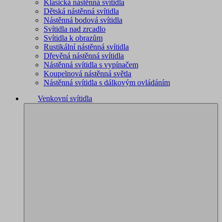
Klasická nástěnná svítidla
Dětská nástěnná svítidla
Nástěnná bodová svítidla
Svítidla nad zrcadlo
Svítidla k obrazům
Rustikální nástěnná svítidla
Dřevěná nástěnná svítidla
Nástěnná svítidla s vypínačem
Koupelnová nástěnná světla
Nástěnná svítidla s dálkovým ovládáním
Venkovní svítidla