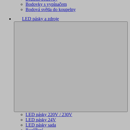
Bodovky s vypínačem
Bodová světla do koupelny
LED pásky a zdroje
LED pásky 220V / 230V
LED pásky 24V
LED pásky sada