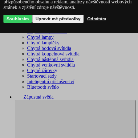
přizpůsobeného obsahu a reklam, analýzy návštěvnosti webových
stránek a zjištění zdroje návštěvnosti.
Philips Hue – kompletní sortiment
Immax NEO - kompletní sortiment
Souhlasím
Upravit mé předvolby
Odmítám
WiZ – kompletní sortiment
Chytré lustry
Chytrá stropní světla
Chytré lampy
Chytré lampičky
Chytrá bodová svítidla
Chytrá koupelnová svítidla
Chytrá nástěnná svítidla
Chytrá venkovní svítidla
Chytré žárovky
Startovací sady
Inteligentní příslušenství
Bluetooth světlo
Zápustná světla