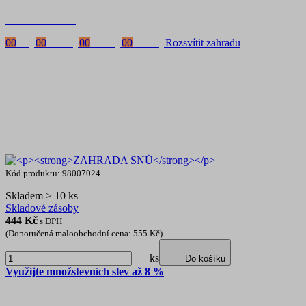
Časově omezená
sleva 20 % na objednávky nad 10.000 Kč
s kódem:
VIP20
00
Dny
00
Hodiny
00
Minuty
00
Vteřiny
Rozsvítit zahradu
Kód produktu: 98007024
Skladem > 10 ks
Skladové zásoby
444
Kč
s DPH
(Doporučená maloobchodní cena: 555 Kč)
ks
Do košíku
Využijte množstevních slev až 8 %