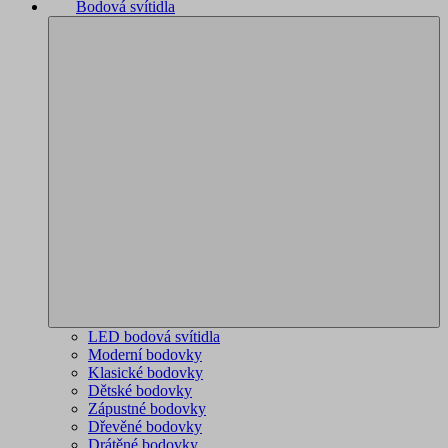
Bodová svítidla
LED bodová svítidla
Moderní bodovky
Klasické bodovky
Dětské bodovky
Zápustné bodovky
Dřevěné bodovky
Drátěné bodovky