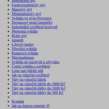
Industriální styl
Funkcionalistický styl
Marocký styl
Minimalistický styl
Svítidla ve stylu Provence
Designové stolní lampičky
Industriální osvětlení kuchyně
Přenosná svítidla
Boho styl
Japandi
Lávové lampy
Dřevěná svítidla
Ratanová svítidla
Maximalismus
Svítidla do kuchyně a obýváku
Černá svítidla a osvětlení
Lustr nad jídelní stůl
Jak na vánoční osvětlení
Tipy na vánoční dárek
Tipy na vánoční dárek do 2000 Kč
Tipy na vánoční dárky do 1000 Kč
Tipy na vánoční dárky do 500 Kč
Kontakt
Jak na úsporu energie 🌱