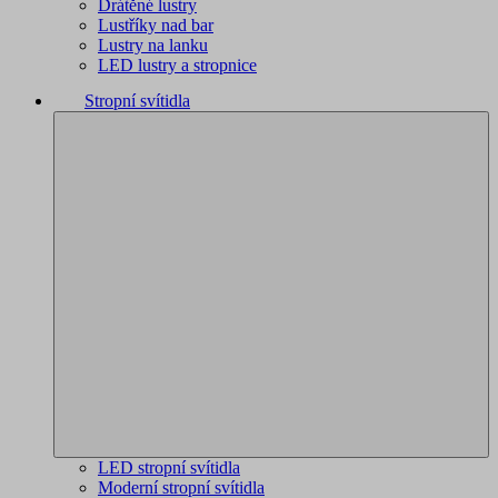
Drátěné lustry
Lustříky nad bar
Lustry na lanku
LED lustry a stropnice
Stropní svítidla
LED stropní svítidla
Moderní stropní svítidla