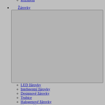
Rozšíření
Žárovky
LED žárovky
Inteligentní žárovky
Designové žárovky
Trubice
Halogenové žárovky