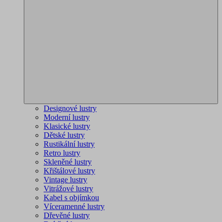
Designové lustry
Moderní lustry
Klasické lustry
Dětské lustry
Rustikální lustry
Retro lustry
Skleněné lustry
Křištálové lustry
Vintage lustry
Vitrážové lustry
Kabel s objímkou
Víceramenné lustry
Dřevěné lustry