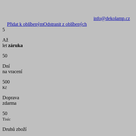
info@dekolamp.cz
Přidat k oblíbeným
Odstranit z oblíbených
5
Až
let
záruka
50
Dní
na vracení
500
Kč
Doprava
zdarma
50
Tisíc
Druhů zboží