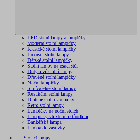
LED stolní lampy a lampičky
Moderní stolní lampičky
Klasické stolní lampičky
Luxusní stolní lampy
Dětské stolní lampičky
Stolní lampy na psací stůl
Dotykové stolní lampy
Dřevěné stolní lampičky
Noční lampičky
Stmívatelné stolní lampy
Rustikální stolní lampy
Drátěné stolní lampičky
Retro stolní lampy
Lampičky na noční stolek
Lampičky s textilním stínidlem
Bankéřská lampa
Lampa do zásuvky
Stojací lampy