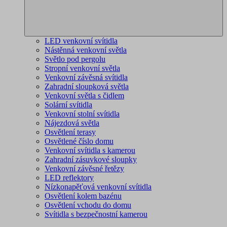
LED venkovní svítidla
Nástěnná venkovní světla
Světlo pod pergolu
Stropní venkovní světla
Venkovní závěsná svítidla
Zahradní sloupková světla
Venkovní světla s čidlem
Solární svítidla
Venkovní stolní svítidla
Nájezdová světla
Osvětlení terasy
Osvětlené číslo domu
Venkovní svítidla s kamerou
Zahradní zásuvkové sloupky
Venkovní závěsné řetězy
LED reflektory
Nízkonapěťová venkovní svítidla
Osvětlení kolem bazénu
Osvětlení vchodu do domu
Svítidla s bezpečnostní kamerou