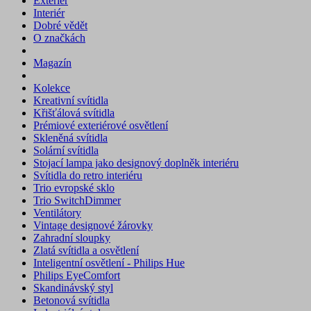
Exteriér
Interiér
Dobré vědět
O značkách
Magazín
Kolekce
Kreativní svítidla
Křišťálová svítidla
Prémiové exteriérové osvětlení
Skleněná svítidla
Solární svítidla
Stojací lampa jako designový doplněk interiéru
Svítidla do retro interiéru
Trio evropské sklo
Trio SwitchDimmer
Ventilátory
Vintage designové žárovky
Zahradní sloupky
Zlatá svítidla a osvětlení
Inteligentní osvětlení - Philips Hue
Philips EyeComfort
Skandinávský styl
Betonová svítidla