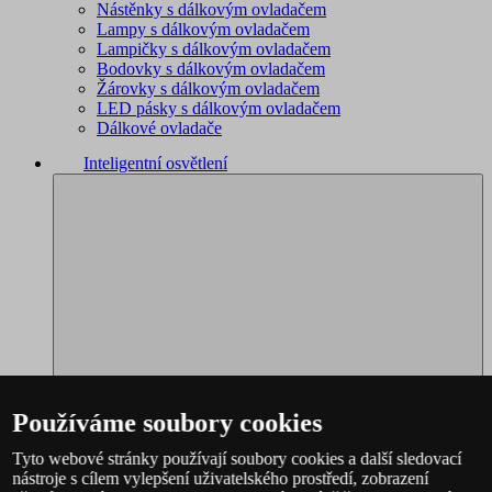
Nástěnky s dálkovým ovladačem
Lampy s dálkovým ovladačem
Lampičky s dálkovým ovladačem
Bodovky s dálkovým ovladačem
Žárovky s dálkovým ovladačem
LED pásky s dálkovým ovladačem
Dálkové ovladače
Inteligentní osvětlení
Používáme soubory cookies
Tyto webové stránky používají soubory cookies a další sledovací
nástroje s cílem vylepšení uživatelského prostředí, zobrazení