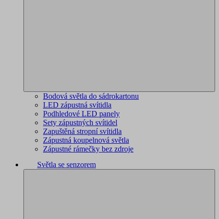
Bodová světla do sádrokartonu
LED zápustná svítidla
Podhledové LED panely
Sety zápustných svítidel
Zapuštěná stropní svítidla
Zápustná koupelnová světla
Zápustné rámečky bez zdroje
Světla se senzorem