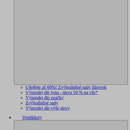
Ušetřete až 60%! Zvýhodněné sady žárovek
Výprodej dle typu - sleva 50 % na vše*
Výprodej dle značky
Zvýhodněné sady
Výprodej dle výše slevy
Ventilátory