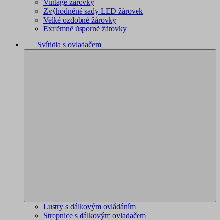
Vintage žárovky
Zvýhodněné sady LED žárovek
Velké ozdobné žárovky
Extrémně úsporné žárovky
Svítidla s ovladačem
Lustry s dálkovým ovládáním
Stropnice s dálkovým ovladačem