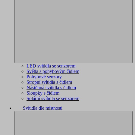
LED svítidla se senzorem
Světla s pohybovým čidlem
Pohybové senzory
Stropní svítidla s čidlem
Nástěnná svítidla s čidlem
Sloupky s čidlem
Solární svítidla se senzorem
Svítidla dle místnosti