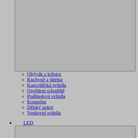
Obývák a ložnice
Kuchyně a jídelna
Kancelářská svítidla
Osvětlení schodiště
Podhledová svítidla
Koupelna
Dětský pokoj
Venkovní svítidla
LED