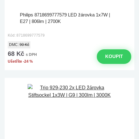
Philips 8718699777579 LED žárovka 1x7W |
E27 | 806lm | 2700K
Kód: 8718699777579
DMC:
90 Kč
68 Kč
s DPH
KOUPIT
Ušetříte -24 %