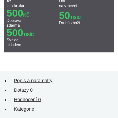
Až
Dní
let
záruka
na vracení
500
50
KČ
TISÍC
Doprava
Druhů zboží
zdarma
500
TISÍC
Svítidel
skladem
Popis a parametry
Dotazy
0
Hodnocení
0
Kategorie