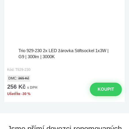
Trio 929-230 2x LED žárovka Stiftsockel 1x3W |
G9 | 300lm | 3000K
Kód: T929-230
DMC:
365 Kč
256 Kč
s DPH
KOUPIT
Ušetříte -30 %
Jsme přímí dovozci
renomovaných