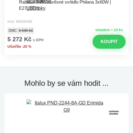
Rabalux 6496 závěsné svítidlo Philana 3x60W |
E27 | IP20
Kód: 98006496
skladem > 10 ks
DMC:
6 590 Kč
5 272 Kč
s DPH
KOUPIT
Ušetříte -20 %
Mohlo by se vám hodit ...
DOPRAVA
ZDARMA