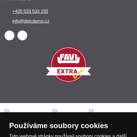
+420 533 533 193
info@dekolamp.cz
Česká republika
Slovensko
Deutschland
Používáme soubory cookies
Magyarország
Österreich
België
Tyto webové stránky používají soubory cookies a další