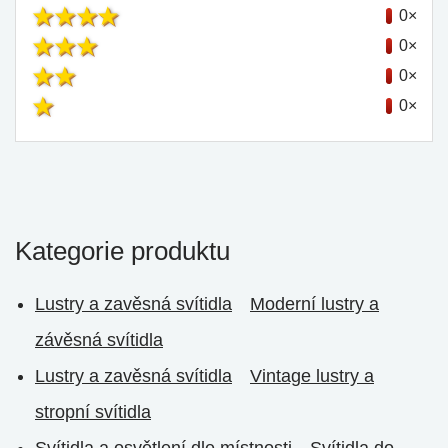
0×
0×
0×
0×
Kategorie produktu
Lustry a zavěsná svítidla
Moderní lustry a
závěsná svítidla
Lustry a zavěsná svítidla
Vintage lustry a
stropní svítidla
Svítidla a osvětlení dle místnosti
Svítidla do