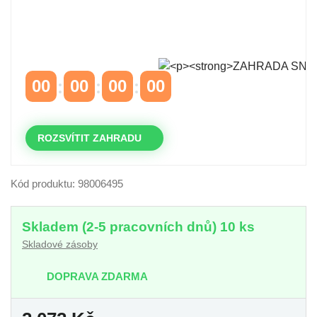
Časově omezená
sleva 20 % na objednávky nad
10.000 Kč
s kódem:
VIP20
00
00
00
00
DNY
HODINY
MINUTY
VTEŘINY
ROZSVÍTIT ZAHRADU
Kód produktu: 98006495
Skladem (2-5 pracovních dnů) 10 ks
Skladové zásoby
DOPRAVA ZDARMA