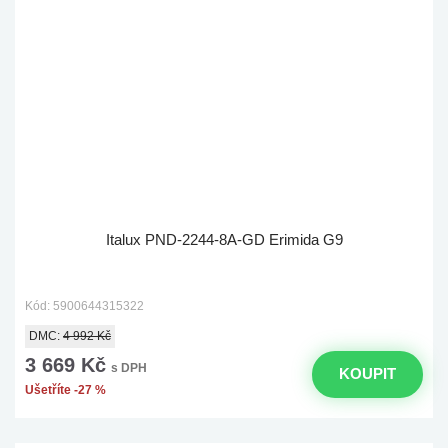
Italux PND-2244-8A-GD Erimida G9
Kód: 5900644315322
DMC:
4 992 Kč
3 669 Kč
s DPH
KOUPIT
Ušetříte -27 %