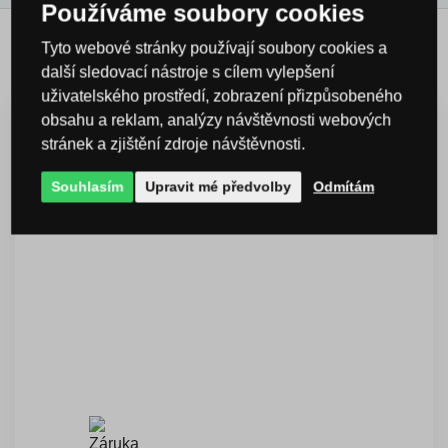
Používáme soubory cookies
Tyto webové stránky používají soubory cookies a
Příbuzné produkty
další sledovací nástroje s cílem vylepšení
uživatelského prostředí, zobrazení přizpůsobeného
obsahu a reklam, analýzy návštěvnosti webových
doprava
stránek a zjištění zdroje návštěvnosti.
ZDARMA
Souhlasím
Upravit mé předvolby
Odmítám