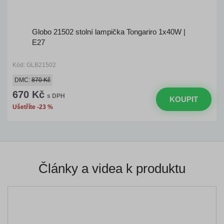
Globo 21502 stolní lampička Tongariro 1x40W |
E27
Kód: GLB21502
DMC:
870 Kč
670 Kč
s DPH
KOUPIT
Ušetříte -23 %
Články a videa k produktu