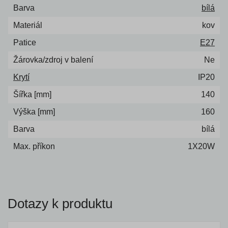
Barva
bílá
Materiál
kov
Patice
E27
Žárovka/zdroj v balení
Ne
Krytí
IP20
Šířka [mm]
140
Výška [mm]
160
Barva
bílá
Max. příkon
1X20W
Dotazy k produktu