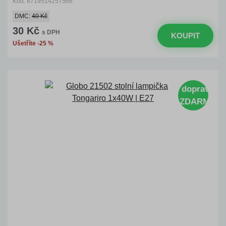
Kód: 8719514257566
DMC:
40 Kč
30 Kč
s DPH
KOUPIT
Ušetříte -25 %
doprava
ZDARMA