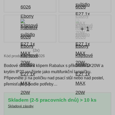
+ 1
(2x)
Kód produktu: 98006026
Bodové svítidlo s klipem Rabalux s příkonem 1X20W a
krytím IP20 využijete jako multifunkční lampičku.
Připevněte ji na poličku nad psací stůl nebo nad postel,
přemisťujte ji podle potřeby…
Skladem (2-5 pracovních dnů) > 10 ks
Skladové zásoby