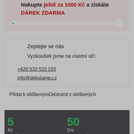
Nakupte
ještě za
1000 Kč
a získáte
DÁREK ZDARMA
Zeptejte se nás
Vyzkoušeli jsme na vlastní oči
+420 533 533 193
info@dekolamp.cz
Přidat k oblíbeným
Odstranit z oblíbených
5
50
Až
Dní