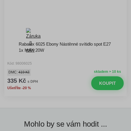
Rabalux 6025 Ebony Nástěnné svítidlo spot E27
1x MAX 20W
Kód: 98006025
skladem > 10 ks
DMC:
419 Kč
335 Kč
s DPH
KOUPIT
Ušetříte -20 %
Mohlo by se vám hodit ...