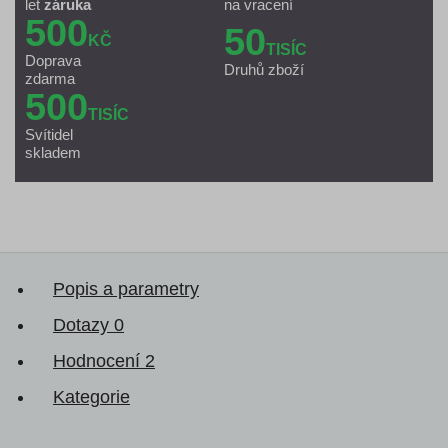
let
záruka
na vracení
500
50
KČ
TISÍC
Doprava
Druhů zboží
zdarma
500
TISÍC
Svítidel
skladem
Popis a parametry
Dotazy
0
Hodnocení
2
Kategorie