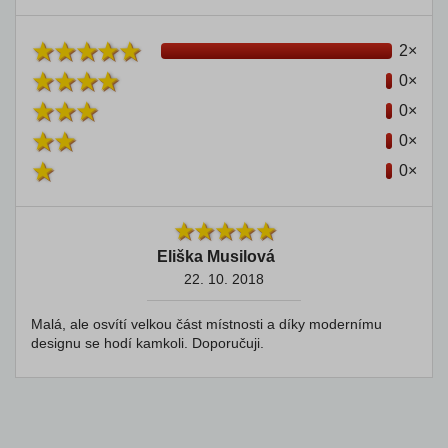
2×
0×
0×
0×
0×
Eliška Musilová
22. 10. 2018
Malá, ale osvítí velkou část místnosti a díky modernímu
designu se hodí kamkoli. Doporučuji.