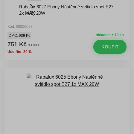
Rabalux 6027 Ebony Nástěnné svítidlo spot E27
2x MAX 20W
Kód: 98006027
skladem > 10 ks
DMC:
939 Kč
751 Kč
s DPH
KOUPIT
Ušetříte -20 %