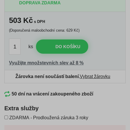
DOPRAVA ZDARMA
503
Kč
s DPH
(Doporučená maloobchodní cena: 629 Kč)
ks
DO KOŠÍKU
Využijte množstevních slev až 8 %
Žárovka není součástí balení.
Vybrat žárovku
50 dní na vrácení zakoupeného zboží
Extra služby
ZDARMA - Prodloužená záruka 3 roky