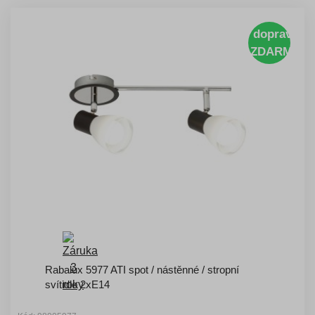
doprava
ZDARMA
Rabalux 5977 ATI spot / nástěnné / stropní
svítidlo 2xE14