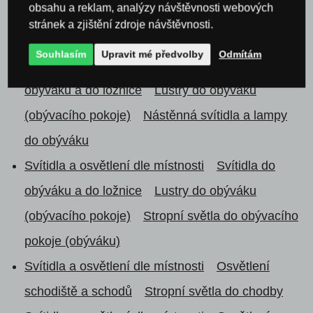
obsahu a reklam, analýzy návštěvnosti webových
obýváku a do ložnice
Lustry do ložnice
Stropní
stránek a zjištění zdroje návštěvnosti.
svítidla a světla do ložnice
Souhlasím
Upravit mé předvolby
Odmítám
Svítidla a osvětlení dle místnosti
Svítidla do
obýváku a do ložnice
Lustry do obýváku
(obývacího pokoje)
Nástěnná svítidla a lampy
do obýváku
Svítidla a osvětlení dle místnosti
Svítidla do
obýváku a do ložnice
Lustry do obýváku
(obývacího pokoje)
Stropní světla do obývacího
pokoje (obýváku)
Svítidla a osvětlení dle místnosti
Osvětlení
schodiště a schodů
Stropní světla do chodby