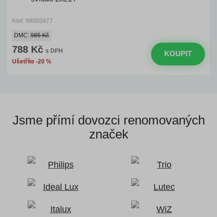
Kód: 98005977
DMC:
985 Kč
788 Kč
s DPH
KOUPIT
Ušetříte -20 %
Jsme přímí dovozci
renomovaných
značek