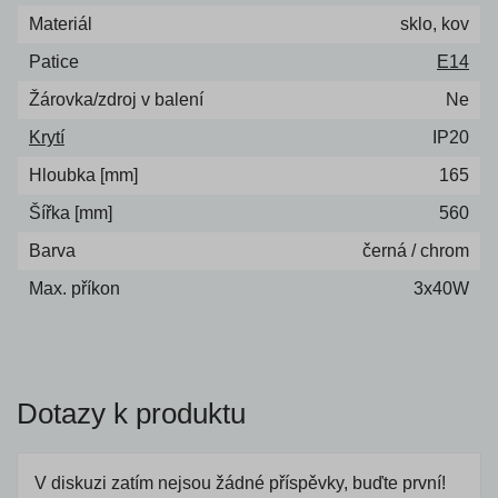
Materiál
sklo, kov
Patice
E14
Žárovka/zdroj v balení
Ne
Krytí
IP20
Hloubka [mm]
165
Šířka [mm]
560
Barva
černá / chrom
Max. příkon
3x40W
Dotazy k produktu
V diskuzi zatím nejsou žádné příspěvky, buďte první!