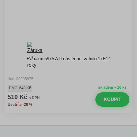
Rabalux 5975 ATI nástěnné svítidlo 1xE14
Kód: 98005975
skladem > 10 ks
DMC:
649 Kč
519 Kč
s DPH
KOUPIT
Ušetříte -20 %