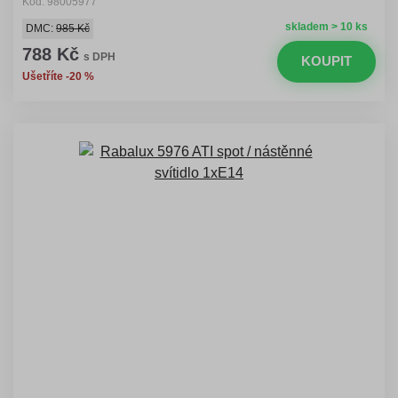
Kód: 98005977
skladem > 10 ks
DMC:
985 Kč
788 Kč
s DPH
KOUPIT
Ušetříte -20 %