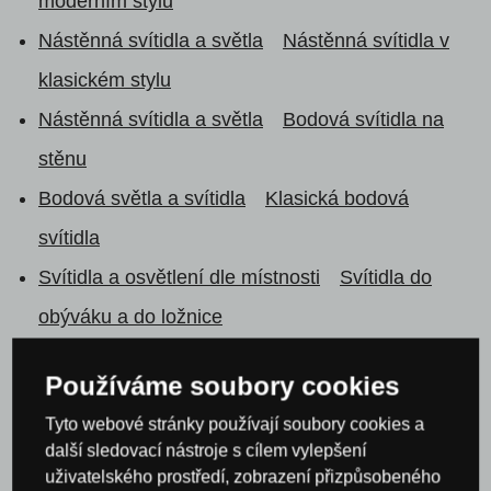
moderním stylu
Nástěnná svítidla a světla
Nástěnná svítidla v
klasickém stylu
Nástěnná svítidla a světla
Bodová svítidla na
stěnu
Bodová světla a svítidla
Klasická bodová
svítidla
Svítidla a osvětlení dle místnosti
Svítidla do
obýváku a do ložnice
Svítidla a osvětlení dle místnosti
Svítidla do
Používáme soubory cookies
obýváku a do ložnice
Lustry do ložnice
Tyto webové stránky používají soubory cookies a
Nástěnná svítidla a lampy do ložnice
další sledovací nástroje s cílem vylepšení
Svítidla a osvětlení dle místnosti
Svítidla do
uživatelského prostředí, zobrazení přizpůsobeného