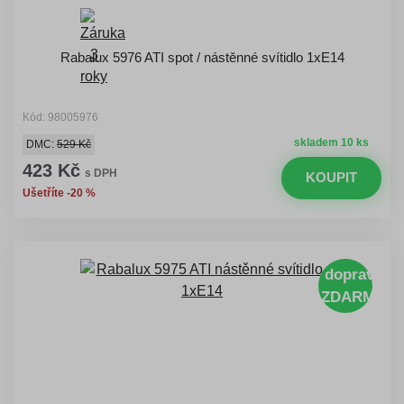
Rabalux 5976 ATI spot / nástěnné svítidlo 1xE14
Kód: 98005976
skladem 10 ks
DMC:
529 Kč
423 Kč
s DPH
KOUPIT
Ušetříte -20 %
doprava
ZDARMA