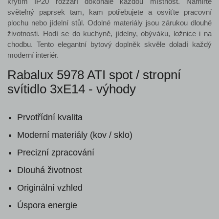
krytím IP20 rozzáří dokonale každou místnost. Namiřte
světelný paprsek tam, kam potřebujete a osviťte pracovní
plochu nebo jídelní stůl. Odolné materiály jsou zárukou dlouhé
životnosti. Hodí se do kuchyně, jídelny, obýváku, ložnice i na
chodbu. Tento elegantní bytový doplněk skvěle doladí každý
moderní interiér.
Rabalux 5978 ATI spot / stropní
svítidlo 3xE14 - výhody
Prvotřídní kvalita
Moderní materiály (kov / sklo)
Precizní zpracování
Dlouhá životnost
Originální vzhled
Úspora energie