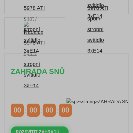
ZAHRADA SNŮ
Časově omezená
sleva 20 % na objednávky nad
10.000 Kč
s kódem:
VIP20
00
00
00
00
DNY
HODINY
MINUTY
VTEŘINY
ROZSVÍTIT ZAHRADU