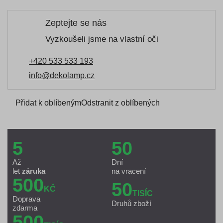
Zeptejte se nás
Vyzkoušeli jsme na vlastní oči
+420 533 533 193
info@dekolamp.cz
Přidat k oblíbeným
Odstranit z oblíbených
5
50
Až
Dní
let
záruka
na vracení
500
50
KČ
TISÍC
Doprava
Druhů zboží
zdarma
500