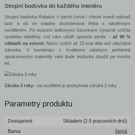
Stropní bodovka do každého interiéru
Stropní bodovka Rabalux v barvě černá / chrom hravě nahradí
lustr a dá se snadno zkombinovat třeba s nástěnným
osvětlením. Po osazení ledkovými žárovkami výrazně snížíte
spotřebu elektřiny, což vám ušetří spoustu peněz –
až 90 %
nákladů na svícení
. Navíc vydrží až 25 krát déle než obyčejná
žárovka. V kombinaci s kvalitními odolnými perfektně
opracovanými materiály vám bude bodovka sloužit po mnoho
let.
Záruka 3 roky
- na osvětlení je poskytnuta záruka 3 roky
Parametry produktu
Dostupnost
Skladem (2-5 pracovních dnů)
Barva
černá