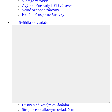
Vintage žárovky
Zvýhodněné sady LED žárovek
Velké ozdobné žárovky
Extrémně úsporné žárovky
Svítidla s ovladačem
Lustry s dálkovým ovládáním
Stropnice s dálkovým ovladačem