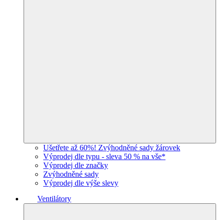
Ušetřete až 60%! Zvýhodněné sady žárovek
Výprodej dle typu - sleva 50 % na vše*
Výprodej dle značky
Zvýhodněné sady
Výprodej dle výše slevy
Ventilátory