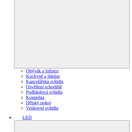
Obývák a ložnice
Kuchyně a jídelna
Kancelářská svítidla
Osvětlení schodiště
Podhledová svítidla
Koupelna
Dětský pokoj
Venkovní svítidla
LED