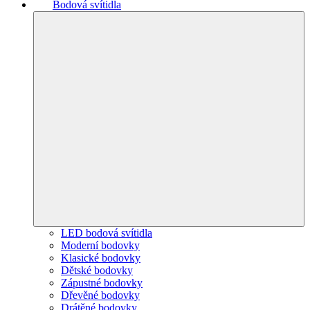
Bodová svítidla
LED bodová svítidla
Moderní bodovky
Klasické bodovky
Dětské bodovky
Zápustné bodovky
Dřevěné bodovky
Drátěné bodovky