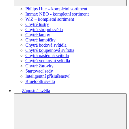
Philips Hue – kompletní sortiment
Immax NEO - kompletní sortiment
WiZ – kompletní sortiment
Chytré lustry
Chytrá stropní světla
Chytré lampy
Chytré lampičky
Chytrá bodová svítidla
Chytrá koupelnová svítidla
Chytrá nástěnná svítidla
Chytrá venkovní svítidla
Chytré žárovky
Startovací sady
Inteligentní příslušenství
Bluetooth světlo
Zápustná světla