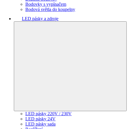
Bodovky s vypínačem
Bodová světla do koupelny
LED pásky a zdroje
LED pásky 220V / 230V
LED pásky 24V
LED pásky sada