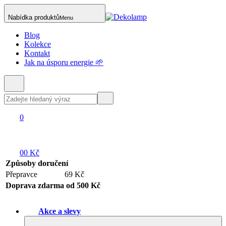
Nabídka produktů
Menu
Blog
Kolekce
Kontakt
Jak na úsporu energie 🌱
0
0
0 Kč
Způsoby doručení
Přepravce
69 Kč
Doprava zdarma od 500 Kč
Akce a slevy