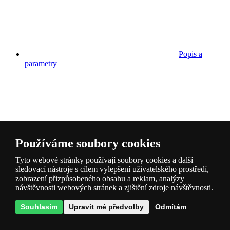
Popis a
parametry
Používáme soubory cookies
Dotazy
1
Tyto webové stránky používají soubory cookies a další
sledovací nástroje s cílem vylepšení uživatelského prostředí,
zobrazení přizpůsobeného obsahu a reklam, analýzy
návštěvnosti webových stránek a zjištění zdroje návštěvnosti.
Souhlasím
Upravit mé předvolby
Odmítám
Hodnocení
0