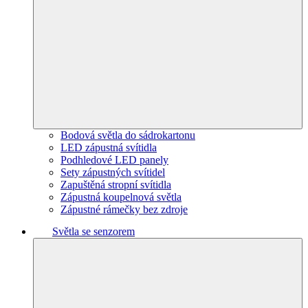
Bodová světla do sádrokartonu
LED zápustná svítidla
Podhledové LED panely
Sety zápustných svítidel
Zapuštěná stropní svítidla
Zápustná koupelnová světla
Zápustné rámečky bez zdroje
Světla se senzorem