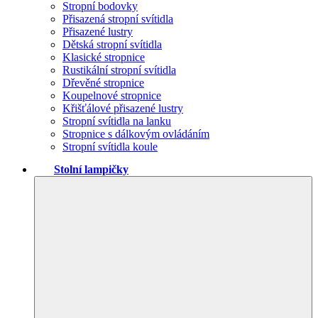
Stropní bodovky
Přisazená stropní svítidla
Přisazené lustry
Dětská stropní svítidla
Klasické stropnice
Rustikální stropní svítidla
Dřevěné stropnice
Koupelnové stropnice
Křišťálové přisazené lustry
Stropní svítidla na lanku
Stropnice s dálkovým ovládáním
Stropní svítidla koule
Stolní lampičky