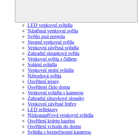
LED venkovní svítidla
Nástěnná venkovní světla
Světlo pod pergolu
Stropní venkovní světla
Venkovní závěsná svítidla
Zahradní sloupková světla
Venkovní světla s čidlem
Solární svítidla
Venkovní stolní svítidla
Nájezdová světla
Osvětlení terasy
Osvětlené číslo domu
Venkovní svítidla s kamerou
Zahradní zásuvkové sloupky
Venkovní závěsné řetězy
LED reflektory
Nízkonapěťová venkovní svítidla
Osvětlení kolem bazénu
Osvětlení vchodu do domu
Svítidla s bezpečnostní kamerou