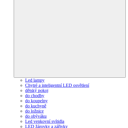
Led lampy
Chytré a inteligentní LED osvětlení
dětský pokoj
do chodby
do koupelny
do kuchyně
do ložnice
do obýváku
Led venkovní svítidla
LED žárovky a zářivky