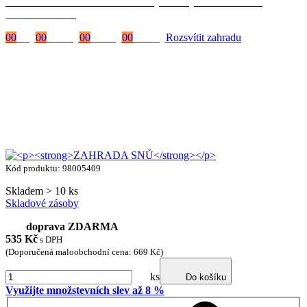
Časově omezená
sleva 20 % na objednávky nad 10.000 Kč
s kódem:
VIP20
00
Dny
00
Hodiny
00
Minuty
00
Vteřiny
Rozsvítit zahradu
Kód produktu: 98005409
Skladem > 10 ks
Skladové zásoby
doprava ZDARMA
535
Kč
s DPH
(Doporučená maloobchodní cena: 669 Kč)
ks
Do košíku
Využijte množstevních slev až 8 %