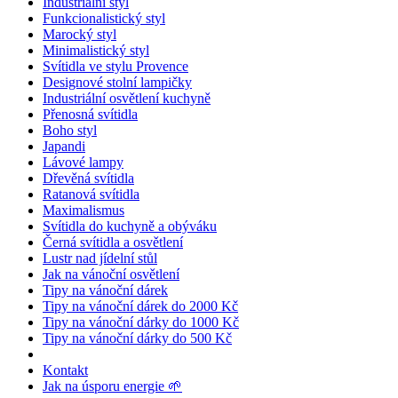
Industriální styl
Funkcionalistický styl
Marocký styl
Minimalistický styl
Svítidla ve stylu Provence
Designové stolní lampičky
Industriální osvětlení kuchyně
Přenosná svítidla
Boho styl
Japandi
Lávové lampy
Dřevěná svítidla
Ratanová svítidla
Maximalismus
Svítidla do kuchyně a obýváku
Černá svítidla a osvětlení
Lustr nad jídelní stůl
Jak na vánoční osvětlení
Tipy na vánoční dárek
Tipy na vánoční dárek do 2000 Kč
Tipy na vánoční dárky do 1000 Kč
Tipy na vánoční dárky do 500 Kč
Kontakt
Jak na úsporu energie 🌱