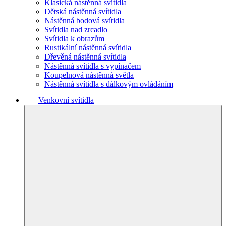
Klasická nástěnná svítidla
Dětská nástěnná svítidla
Nástěnná bodová svítidla
Svítidla nad zrcadlo
Svítidla k obrazům
Rustikální nástěnná svítidla
Dřevěná nástěnná svítidla
Nástěnná svítidla s vypínačem
Koupelnová nástěnná světla
Nástěnná svítidla s dálkovým ovládáním
Venkovní svítidla