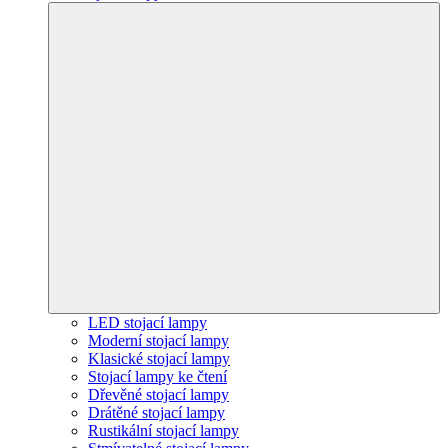
LED stojací lampy
Moderní stojací lampy
Klasické stojací lampy
Stojací lampy ke čtení
Dřevěné stojací lampy
Drátěné stojací lampy
Rustikální stojací lampy