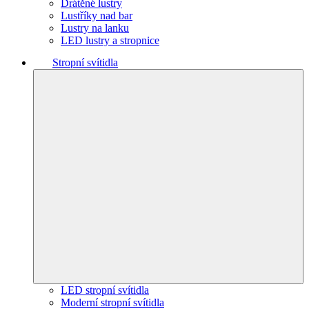
Drátěné lustry
Lustříky nad bar
Lustry na lanku
LED lustry a stropnice
Stropní svítidla
LED stropní svítidla
Moderní stropní svítidla