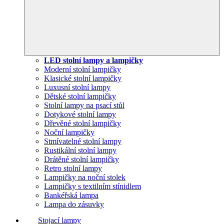
LED stolní lampy a lampičky
Moderní stolní lampičky
Klasické stolní lampičky
Luxusní stolní lampy
Dětské stolní lampičky
Stolní lampy na psací stůl
Dotykové stolní lampy
Dřevěné stolní lampičky
Noční lampičky
Stmívatelné stolní lampy
Rustikální stolní lampy
Drátěné stolní lampičky
Retro stolní lampy
Lampičky na noční stolek
Lampičky s textilním stínidlem
Bankéřská lampa
Lampa do zásuvky
Stojací lampy