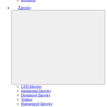
Rozšíření
Žárovky
LED žárovky
Inteligentní žárovky
Designové žárovky
Trubice
Halogenové žárovky