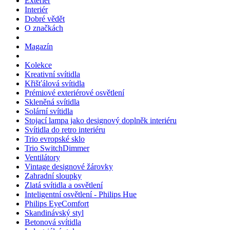
Exteriér
Interiér
Dobré vědět
O značkách
Magazín
Kolekce
Kreativní svítidla
Křišťálová svítidla
Prémiové exteriérové osvětlení
Skleněná svítidla
Solární svítidla
Stojací lampa jako designový doplněk interiéru
Svítidla do retro interiéru
Trio evropské sklo
Trio SwitchDimmer
Ventilátory
Vintage designové žárovky
Zahradní sloupky
Zlatá svítidla a osvětlení
Inteligentní osvětlení - Philips Hue
Philips EyeComfort
Skandinávský styl
Betonová svítidla