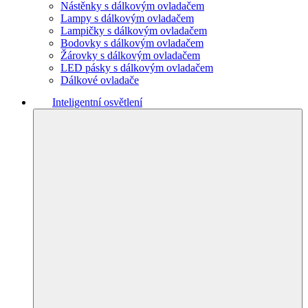
Nástěnky s dálkovým ovladačem
Lampy s dálkovým ovladačem
Lampičky s dálkovým ovladačem
Bodovky s dálkovým ovladačem
Žárovky s dálkovým ovladačem
LED pásky s dálkovým ovladačem
Dálkové ovladače
Inteligentní osvětlení