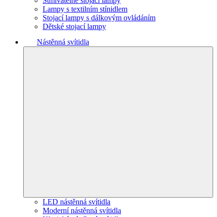
Stmívatelné stojací lampy
Lampy s textilním stínidlem
Stojací lampy s dálkovým ovládáním
Dětské stojací lampy
Nástěnná svítidla
LED nástěnná svítidla
Moderní nástěnná svítidla