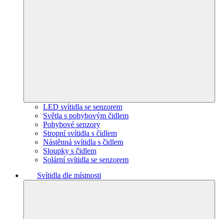
LED svítidla se senzorem
Světla s pohybovým čidlem
Pohybové senzory
Stropní svítidla s čidlem
Nástěnná svítidla s čidlem
Sloupky s čidlem
Solární svítidla se senzorem
Svítidla dle místnosti