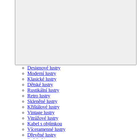
Designové lustry
Moderní lustry
Klasické lustry
Dětské lustry
Rustikální lustry
Retro lustry
Skleněné lustry
Křištálové lustry
Vintage lustry
Vitrážové lustry
Kabel s objímkou
Víceramenné lustry
Dřevěné lustry