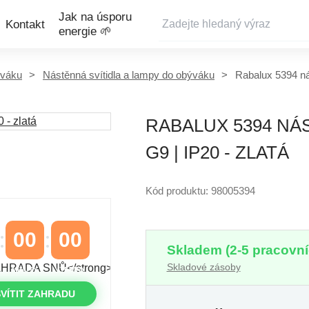
Jak na úsporu
Kontakt
energie 🌱
ýváku
Nástěnná svítidla a lampy do obýváku
Rabalux 5394 ná
RABALUX 5394 NÁS
G9 | IP20 - ZLATÁ
Kód produktu: 98005394
00
00
Skladem (2-5 pracovní
Skladové zásoby
MINUTY
VTEŘINY
VÍTIT ZAHRADU