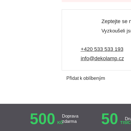
Zeptejte se 
Vyzkoušeli js
+420 533 533 193
info@dekolamp.cz
Přidat k oblíbeným
500
50
Doprava
Dr
zdarma
KČ
TISÍC