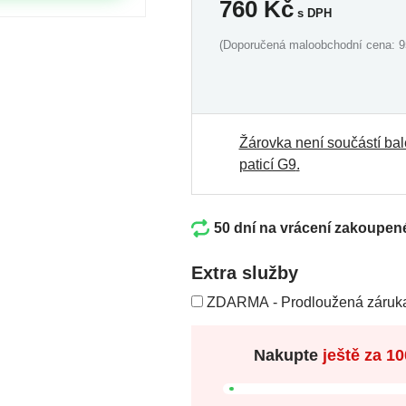
760
Kč
s DPH
(Doporučená maloobchodní cena: 9
Žárovka není součástí bal
paticí G9
.
50 dní na vrácení zakoupen
Extra služby
ZDARMA - Prodloužená záruka
Nakupte
ještě za
10