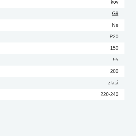
kov
G9
Ne
IP20
150
95
200
zlatá
220-240