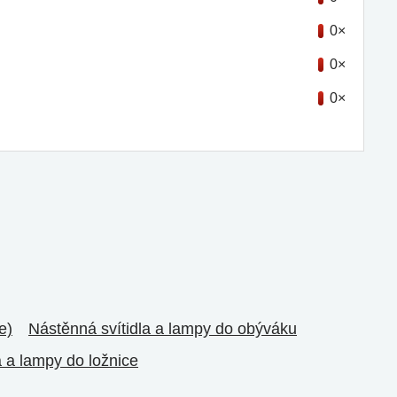
0×
0×
0×
e)
Nástěnná svítidla a lampy do obýváku
a a lampy do ložnice