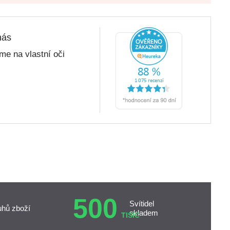
nás
me na vlastní oči
500
Svítidel
uhů zboží
skladem
TISÍC