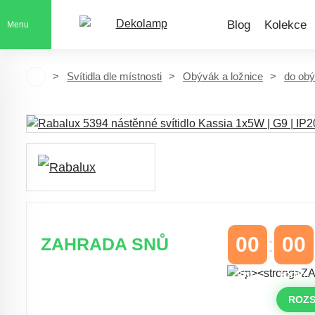
Blog
Kolekce
Menu
Svítidla dle místnosti
Obývák a ložnice
do ob
00
00
ZAHRADA SNŮ
DNY
HODINY
Časově omezená
sleva 20 % na
objednávky nad 10.000 Kč
ROZS
s kódem:
VIP20