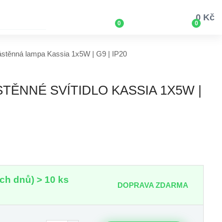
0 Kč
0
0
stěnná lampa Kassia 1x5W | G9 | IP20
TĚNNÉ SVÍTIDLO KASSIA 1X5W |
ch dnů) > 10 ks
DOPRAVA ZDARMA