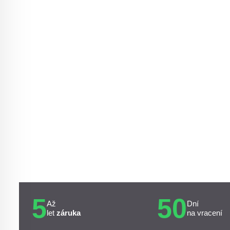
5
50
Až
Dní
let
záruka
na vracení