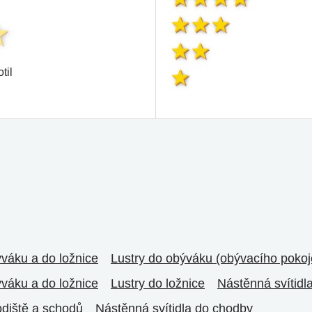
til
ýváku a do ložnice
Lustry do obýváku (obývacího pokoj
ýváku a do ložnice
Lustry do ložnice
Nástěnná svítidl
odiště a schodů
Nástěnná svítidla do chodby