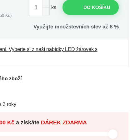
ks
DO KOŠÍKU
50 Kč)
Využijte množstevních slev až 8 %
ení.
Vyberte si z naší nabídky LED žárovek s
ého zboží
 3 roky
00 Kč
a získáte
DÁREK ZDARMA