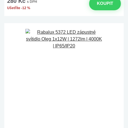
280 Kč
s DPH
KOUPIT
Ušetříte -12 %