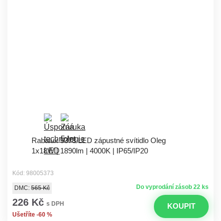
Rabalux 5373 LED zápustné svítidlo Oleg
1x18W | 1890lm | 4000K | IP65/IP20
Kód: 98005373
Do vyprodání zásob 22 ks
DMC:
565 Kč
226 Kč
s DPH
KOUPIT
Ušetříte -60 %