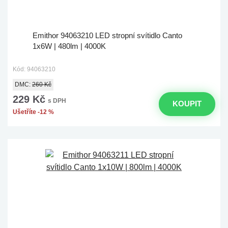
Emithor 94063210 LED stropní svítidlo Canto
1x6W | 480lm | 4000K
Kód: 94063210
DMC:
260 Kč
229 Kč
s DPH
KOUPIT
Ušetříte -12 %