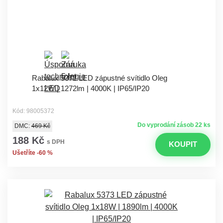
Rabalux 5372 LED zápustné svítidlo Oleg
1x12W | 1272lm | 4000K | IP65/IP20
Kód: 98005372
Do vyprodání zásob 22 ks
DMC:
469 Kč
188 Kč
s DPH
KOUPIT
Ušetříte -60 %