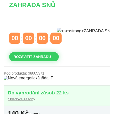
ZAHRADA SNŮ
Časově omezená
sleva 20 % na objednávky nad
10.000 Kč
s kódem:
VIP20
00
00
00
00
DNY
HODINY
MINUTY
VTEŘINY
ROZSVÍTIT ZAHRADU
Kód produktu: 98005371
Do vyprodání zásob 22 ks
Skladové zásoby
140
Kč