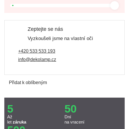
Zeptejte se nás
Vyzkoušeli jsme na vlastní oči
+420 533 533 193
info@dekolamp.cz
Přidat k oblíbeným
5
50
Až
Dní
let
záruka
na vracení