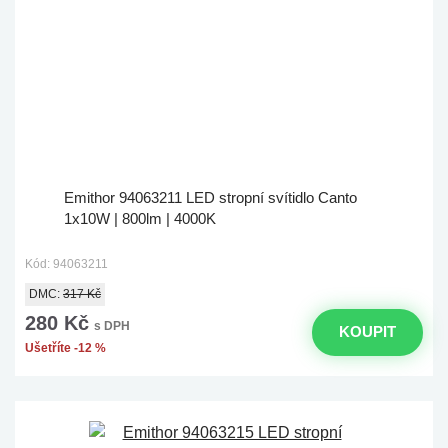
Emithor 94063211 LED stropní svítidlo Canto
1x10W | 800lm | 4000K
Kód: 94063211
DMC:
317 Kč
280 Kč
s DPH
KOUPIT
Ušetříte -12 %