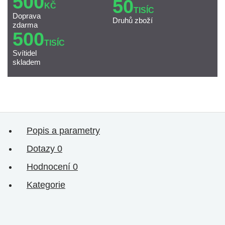
500
50
KČ
TISÍC
Doprava
Druhů zboží
zdarma
500
TISÍC
Svítidel
skladem
Popis a parametry
Dotazy
0
Hodnocení
0
Kategorie