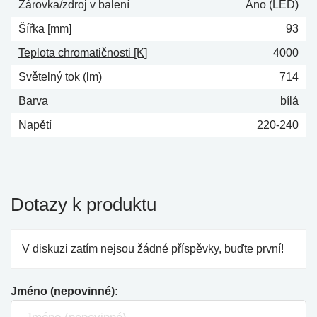
Žárovka/zdroj v balení
Ano (LED)
Šířka [mm]
93
Teplota chromatičnosti [K]
4000
Světelný tok (lm)
714
Barva
bílá
Napětí
220-240
Dotazy k produktu
V diskuzi zatím nejsou žádné příspěvky, buďte první!
Jméno (nepovinné):