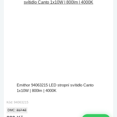
Emithor 94063215 LED stropní svítidlo Canto
1x10W | 800lm | 4000K
Kód: 94063215
DMC:
317 Kč