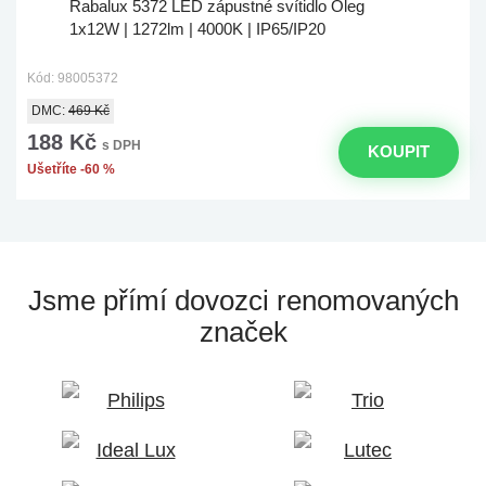
Rabalux 5372 LED zápustné svítidlo Oleg
1x12W | 1272lm | 4000K | IP65/IP20
Kód: 98005372
DMC:
469 Kč
188 Kč
s DPH
KOUPIT
Ušetříte -60 %
Jsme přímí dovozci
renomovaných
značek