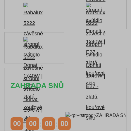
ZAHRADA SNŮ
Časově omezená
sleva 20 % na objednávky nad
10.000 Kč
s kódem:
VIP20
00
00
00
00