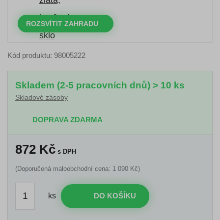
DNY
HODINY
MINUTY
VTEŘINY
ROZSVÍTIT ZAHRADU
Kód produktu: 98005222
Skladem (2-5 pracovních dnů) > 10 ks
Skladové zásoby
DOPRAVA ZDARMA
872
Kč
s DPH
(Doporučená maloobchodní cena: 1 090 Kč)
ks
DO KOŠÍKU