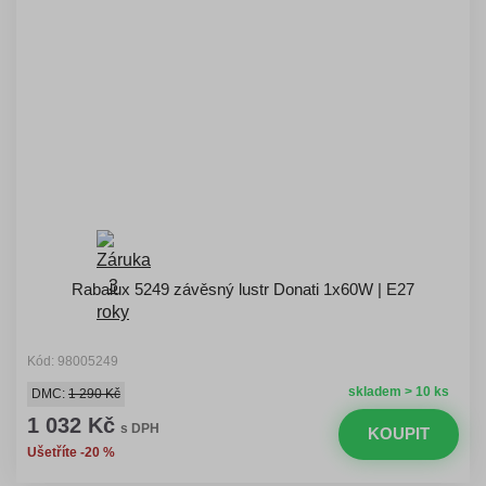
Rabalux 5249 závěsný lustr Donati 1x60W | E27
Kód: 98005249
skladem > 10 ks
DMC:
1 290 Kč
1 032 Kč
s DPH
KOUPIT
Ušetříte -20 %