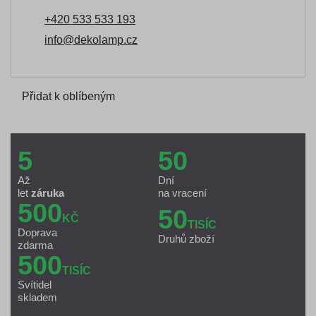
+420 533 533 193
info@dekolamp.cz
Přidat k oblíbeným
5
50
Až
Dní
let
záruka
na vracení
500
50
KČ
TISÍC
Doprava
Druhů zboží
zdarma
500
TISÍC
Svítidel
skladem