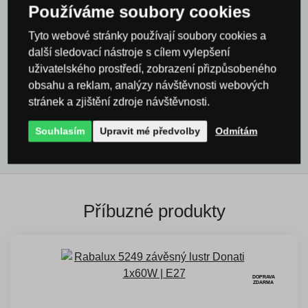
Používáme soubory cookies
kuchyně a jídelny
Tyto webové stránky používají soubory cookies a
Svítidla a osvětlení Rabalux
další sledovací nástroje s cílem vylepšení
uživatelského prostředí, zobrazení přizpůsobeného
Svítidla a osvětlení Rabalux
Lustry a zavěsná
obsahu a reklam, analýzy návštěvnosti webových
svítidla Rabalux
stránek a zjištění zdroje návštěvnosti.
Všechny produkty
Souhlasím
Upravit mé předvolby
Odmítám
Příbuzné produkty
DOPRAVA
ZDARMA