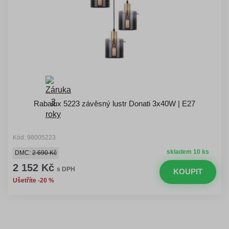
Rabalux 5223 závěsný lustr Donati 3x40W | E27
Kód: 98005223
skladem 10 ks
DMC:
2 690 Kč
2 152 Kč
s DPH
KOUPIT
Ušetříte -20 %