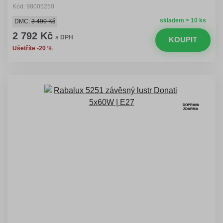
Kód: 98005250
skladem > 10 ks
DMC:
3 490 Kč
2 792 Kč
s DPH
KOUPIT
Ušetříte -20 %
DOPRAVA
ZDARMA