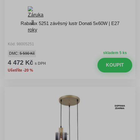
Rabalux 5251 závěsný lustr Donati 5x60W | E27
Kód: 98005251
skladem 5 ks
DMC:
5 590 Kč
4 472 Kč
s DPH
KOUPIT
Ušetříte -20 %
DOPRAVA
ZDARMA