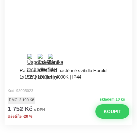
Rabalux 5023 LED nástěnné svítidlo Harold
1x15W | 1200lm | 4000K | IP44
Kód: 98005023
skladem 10 ks
DMC:
2 190 Kč
1 752 Kč
s DPH
KOUPIT
Ušetříte -20 %