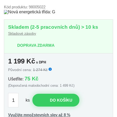
Kód produktu: 98005022
Skladem (2-5 pracovních dnů) > 10 ks
Skladové zásoby
DOPRAVA ZDARMA
1 199
Kč
s DPH
Původní cena:
1 274 Kč
75 Kč
Ušetříte:
(Doporučená maloobchodní cena: 1 499 Kč)
ks
DO KOŠÍKU
Využijte množstevních slev až 8 %