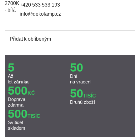
+420 533 533 193
info@dekolamp.cz
Přidat k oblíbeným
5
50
Až
Dní
let
záruka
na vracení
500
50
KČ
TISÍC
Doprava
Druhů zboží
zdarma
500
TISÍC
Svítidel
skladem