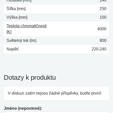
Hloubka [mm]
140
Šířka [mm]
250
Výška [mm]
100
Teplota chromatičnosti
4000
[K]
Světelný tok (lm)
800
Napětí
220-240
Dotazy k produktu
V diskuzi zatím nejsou žádné příspěvky, buďte první!
Jméno (nepovinné):