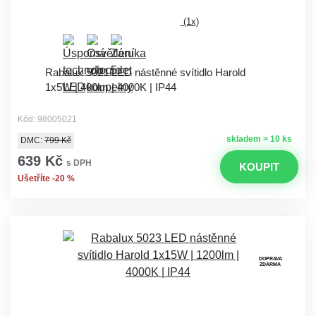
(1x)
Rabalux 5021 LED nástěnné svítidlo Harold
1x5W | 400lm | 4000K | IP44
Kód: 98005021
skladem > 10 ks
DMC:
799 Kč
639 Kč
s DPH
KOUPIT
Ušetříte -20 %
DOPRAVA
ZDARMA