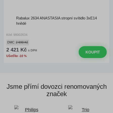
Rabalux 2634 ANASTASIA stropní svítidlo 3xE14
hnědé
Kód: 98002634
DMC:
2 690 Kč
2 421 Kč
s DPH
KOUPIT
Ušetříte -10 %
Jsme přímí dovozci
renomovaných
značek