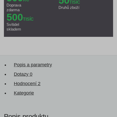
50
TISÍC
Doprava
Druhů zboží
zdarma
500
TISÍC
Svítidel
skladem
Popis a parametry
Dotazy
0
Hodnocení
2
Kategorie
Popis produktu