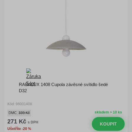
RABALUX 1408 Cupola závěsné svítidlo šedé
D32
Kód: 98001408
skladem > 10 ks
DMC:
339 Kč
271 Kč
s DPH
KOUPIT
Ušetříte -20 %