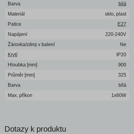
Barva
bílá
Materiál
sklo, plast
Patice
E27
Napájení
220-240V
Žárovka/zdroj v balení
Ne
Krytí
IP20
Hloubka [mm]
900
Průměr [mm]
325
Barva
bílá
Max. příkon
1x60W
Dotazy k produktu