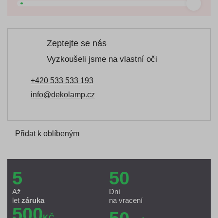
Zeptejte se nás
Vyzkoušeli jsme na vlastní oči
+420 533 533 193
info@dekolamp.cz
Přidat k oblíbeným
5
50
Až
Dní
let
záruka
na vracení
500
KČ