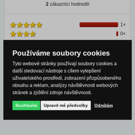
2
zákazníci hodnotili
1×
0×
0×
Používáme soubory cookies
0×
1×
Tyto webové stránky používají soubory cookies a
další sledovací nástroje s cílem vylepšení
uživatelského prostředí, zobrazení přizpůsobeného
obsahu a reklam, analýzy návštěvnosti webových
Jiri Werner
stránek a zjištění zdroje návštěvnosti.
12. 9. 2025
Souhlasím
Upravit mé předvolby
Odmítám
Špatně zabalené produkt ,došel poničen a vrácen.