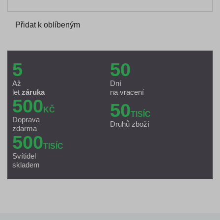
Přidat k oblíbeným
5
50
Až
Dní
let
záruka
na vracení
500
50
KČ
TISÍC
Doprava
Druhů zboží
zdarma
500
TISÍC
Svítidel
skladem