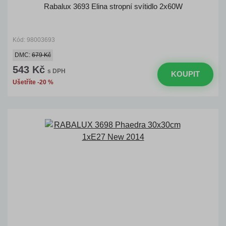
Rabalux 3693 Elina stropní svítidlo 2x60W
Kód: 98003693
DMC:
679 Kč
543 Kč
s DPH
KOUPIT
Ušetříte -20 %