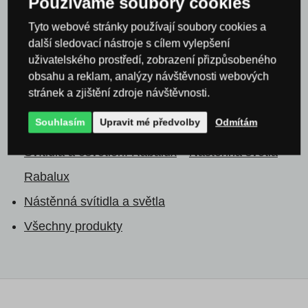
Používáme soubory cookies
schodiště a schodů
Stropní světla do chodby
Tyto webové stránky používají soubory cookies a
Svítidla a osvětlení dle místnosti
Osvětlení
další sledovací nástroje s cílem vylepšení
schodiště a schodů
Nástěnná svítidla do chodby
uživatelského prostředí, zobrazení přizpůsobeného
obsahu a reklam, analýzy návštěvnosti webových
Svítidla a osvětlení Rabalux
stránek a zjištění zdroje návštěvnosti.
Svítidla a osvětlení Rabalux
Stropní svítidla
Souhlasím
Upravit mé předvolby
Odmítám
Rabalux
Svítidla a osvětlení Rabalux
Nástěnná světla
Rabalux
Nástěnná svítidla a světla
Všechny produkty