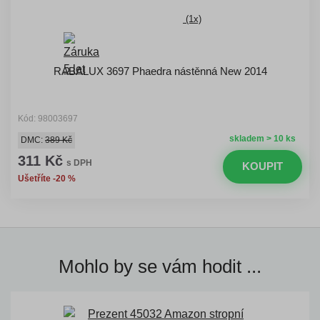
(1x)
RABALUX 3697 Phaedra nástěnná New 2014
Kód: 98003697
skladem > 10 ks
DMC:
389 Kč
311 Kč
s DPH
KOUPIT
Ušetříte -20 %
Mohlo by se vám hodit ...