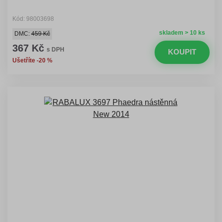
Kód: 98003698
skladem > 10 ks
DMC:
459 Kč
367 Kč
s DPH
KOUPIT
Ušetříte -20 %