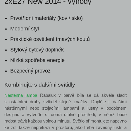
2xE27 New 2014 - výhody
Prvotřídní materiály (kov / sklo)
Moderní styl
Praktické osvětlení tmavých koutů
Stylový bytový doplněk
Nízká spotřeba energie
Bezpečný provoz
Kombinujte s dalšími svítidly
Nástenná lampa
Rabalux v barvě bílá se dá skvěle sladit
s ostatními druhy svítidel stejné značky. Doplňte ji dalšími
nástěnnými nebo stojacími lampami a lustry v podobném
designu a vytvořte si doma útulné prostředí, v němž bude
radost trávit každou volnou minutu. Světlo přimontujete napevno
ke zdi, takže nepřekáží v prostoru, jako třeba závěsný lustr, a