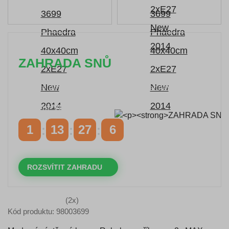
ZAHRADA SNŮ
Časově omezená
sleva 20 % na objednávky nad
10.000 Kč
s kódem:
VIP20
1
13
27
5
DNY
HODINY
MINUTY
VTEŘINY
ROZSVÍTIT ZAHRADU
(2x)
Kód produktu: 98003699