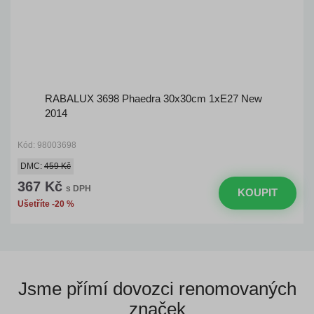
RABALUX 3698 Phaedra 30x30cm 1xE27 New
2014
Kód: 98003698
DMC:
459 Kč
367 Kč
s DPH
KOUPIT
Ušetříte -20 %
Jsme přímí dovozci
renomovaných
značek