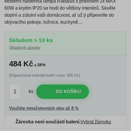
Moderní nástěnná lampa Rabalux s příkonem 2x MAX
60W a krytím IP20 se hodí do většiny interiérů. Skvěle
doplní a zútulní vaši domácnost, ať už ji připevníte do
obývacího pokoje, ložnice, kuchyně…
Skladem > 10 ks
Skladové zásoby
484
Kč
s DPH
(Doporučená maloobchodní cena: 605 Kč)
ks
DO KOŠÍKU
Využijte množstevních slev až 8 %
Žárovka není součástí balení.
Vybrat žárovku