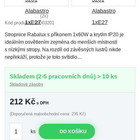
(2x)
Kód produktu: 98003201
Stropnice Rabalux s příkonem 1x60W a krytím IP20 je
ideálním osvětlením zejména do menších místností
s nízkými stropy. Na rozdíl od závěsných lustrů nikde
nepřekáží, protože je toto svítidlo…
Skladem (2-5 pracovních dnů) > 10 ks
Skladové zásoby
212
Kč
s DPH
(Doporučená maloobchodní cena: 235 Kč)
ks
DO KOŠÍKU