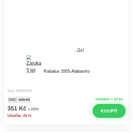
(1x)
Rabalux 3955 Alabastro
Kód: 98003955
skladem > 10 ks
DMC:
439 Kč
351 Kč
s DPH
KOUPIT
Ušetříte -20 %