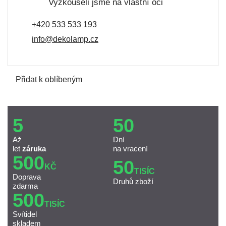
Vyzkoušeli jsme na vlastní oči
+420 533 533 193
info@dekolamp.cz
Přidat k oblíbeným
5
50
Až
Dní
let
záruka
na vracení
500
50
KČ
TISÍC
Doprava
Druhů zboží
zdarma
500
TISÍC
Svítidel
skladem