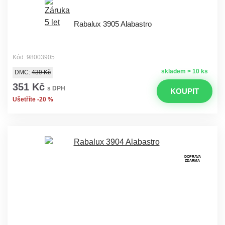
Rabalux 3905 Alabastro
Kód: 98003905
skladem > 10 ks
DMC:
439 Kč
351 Kč
s DPH
KOUPIT
Ušetříte -20 %
DOPRAVA
ZDARMA