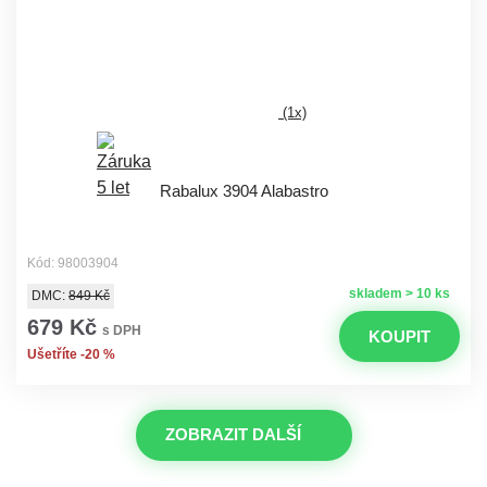
(1x)
Rabalux 3904 Alabastro
Kód: 98003904
skladem > 10 ks
DMC:
849 Kč
679 Kč
s DPH
KOUPIT
Ušetříte -20 %
ZOBRAZIT DALŠÍ