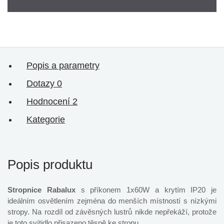
Popis a parametry
Dotazy
0
Hodnocení
2
Kategorie
Popis produktu
Stropnice Rabalux
s příkonem 1x60W a krytím IP20 je
ideálním osvětlením zejména do menších místností s nízkými
stropy. Na rozdíl od závěsných lustrů nikde nepřekáží, protože
je toto svítidlo přisazeno těsně ke stropu.