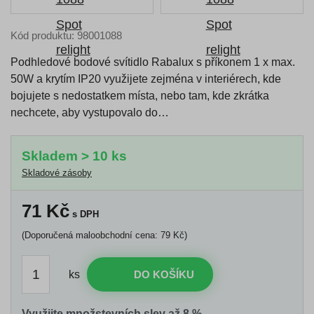
Kód produktu: 98001088
Podhledové bodové svítidlo Rabalux s příkonem 1 x max.
50W a krytím IP20 využijete zejména v interiérech, kde
bojujete s nedostatkem místa, nebo tam, kde zkrátka
nechcete, aby vystupovalo do…
Skladem > 10 ks
Skladové zásoby
71
Kč
s DPH
(Doporučená maloobchodní cena: 79 Kč)
ks
DO KOŠÍKU
Využijte množstevních slev až 8 %