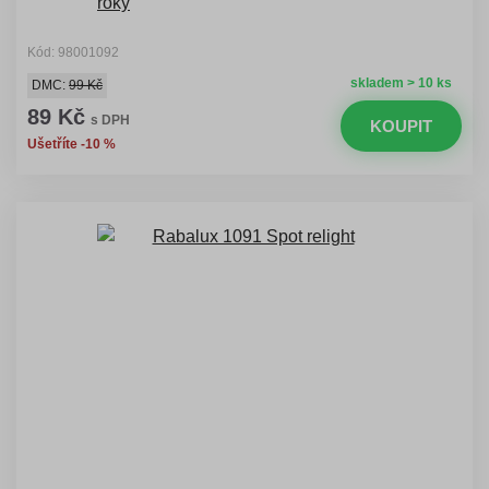
Kód: 98001092
skladem > 10 ks
DMC:
99 Kč
89 Kč
s DPH
KOUPIT
Ušetříte -10 %