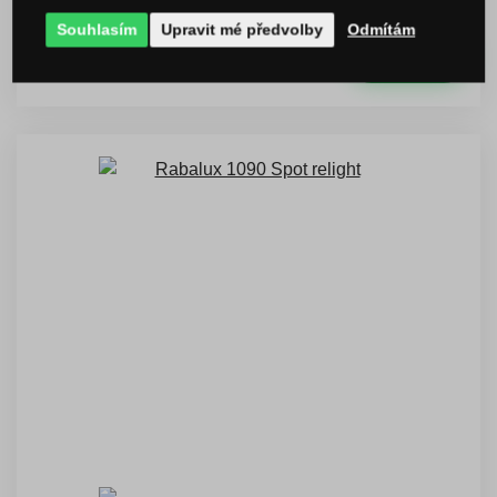
skladem 10 ks
DMC:
99 Kč
Souhlasím
Upravit mé předvolby
Odmítám
89 Kč
s DPH
KOUPIT
Ušetříte -10 %