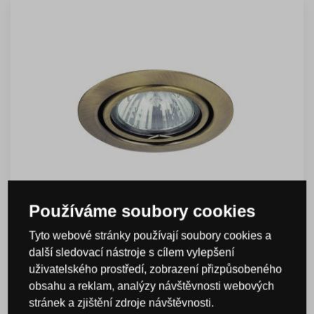
Používáme soubory cookies
Tyto webové stránky používají soubory cookies a
další sledovací nástroje s cílem vylepšení
Rabalux 1095 Spot relight
uživatelského prostředí, zobrazení přizpůsobeného
obsahu a reklam, analýzy návštěvnosti webových
stránek a zjištění zdroje návštěvnosti.
Kód: 98001095