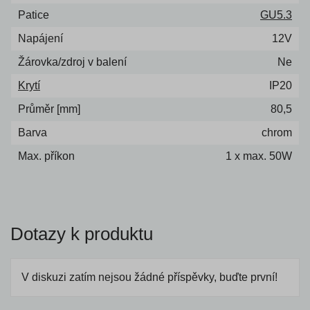
Patice
GU5.3
Napájení
12V
Žárovka/zdroj v balení
Ne
Krytí
IP20
Průměr [mm]
80,5
Barva
chrom
Max. příkon
1 x max. 50W
Dotazy k produktu
V diskuzi zatím nejsou žádné příspěvky, buďte první!