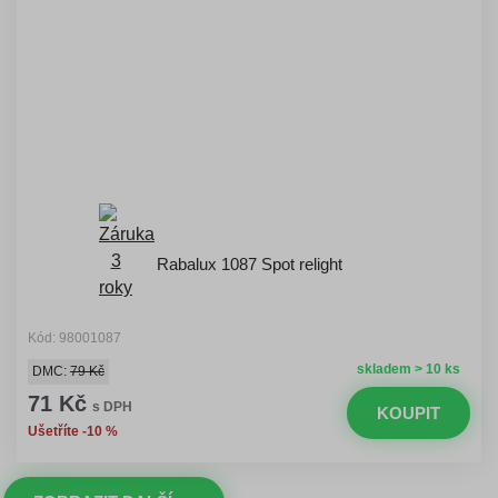
Rabalux 1087 Spot relight
Kód: 98001087
skladem > 10 ks
DMC:
79 Kč
71 Kč
s DPH
KOUPIT
Ušetříte -10 %