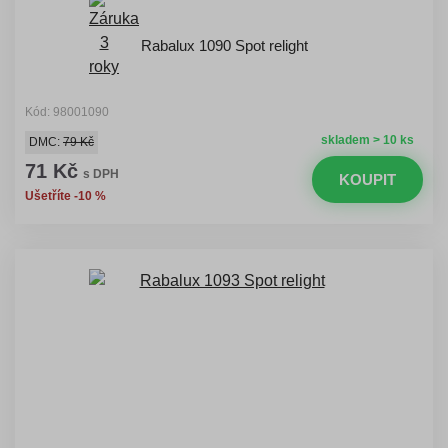
Rabalux 1090 Spot relight
Kód: 98001090
skladem > 10 ks
DMC:
79 Kč
71 Kč
s DPH
KOUPIT
Ušetříte -10 %