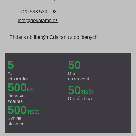
+420 533 533 193
info@dekolamp.cz
Přidat k oblíbeným
Odstranit z oblíbených
5
50
Až
Dní
let
záruka
na vracení
500
50
KČ
TISÍC
Doprava
Druhů zboží
zdarma
500
TISÍC
Svítidel
skladem