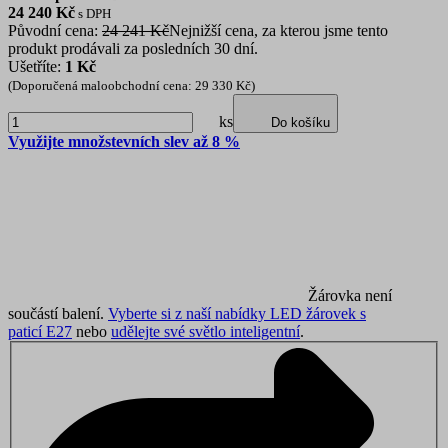
24 240
Kč
s DPH
Původní cena:
24 241 Kč
Nejnižší cena, za kterou jsme tento
produkt prodávali za posledních 30 dní.
Ušetříte:
1 Kč
(Doporučená maloobchodní cena: 29 330 Kč)
ks
Do košíku
Využijte množstevních slev až 8 %
Žárovka není
součástí balení.
Vyberte si z naší nabídky LED žárovek s
paticí E27
nebo
udělejte své světlo inteligentní
.