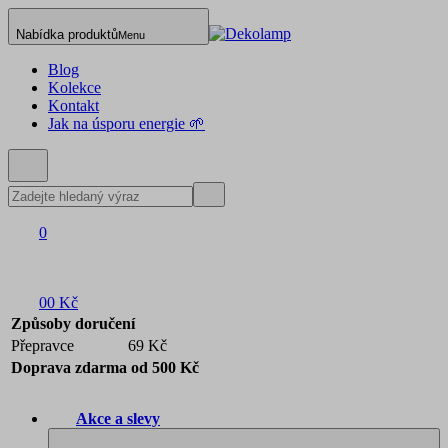
Nabídka produktů
Menu
Blog
Kolekce
Kontakt
Jak na úsporu energie 🌱
0
0
0 Kč
Způsoby doručení
Přepravce
69 Kč
Doprava zdarma od 500 Kč
Akce a slevy