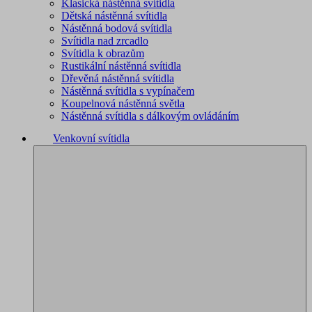
Klasická nástěnná svítidla
Dětská nástěnná svítidla
Nástěnná bodová svítidla
Svítidla nad zrcadlo
Svítidla k obrazům
Rustikální nástěnná svítidla
Dřevěná nástěnná svítidla
Nástěnná svítidla s vypínačem
Koupelnová nástěnná světla
Nástěnná svítidla s dálkovým ovládáním
Venkovní svítidla