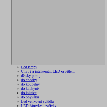
Led lampy
Chytré a inteligentní LED osvětlení
dětský pokoj
do chodby
do koupelny
do kuchyně
do ložnice
do obýváku
Led venkovní svítidla
LED žárovky a zářivky