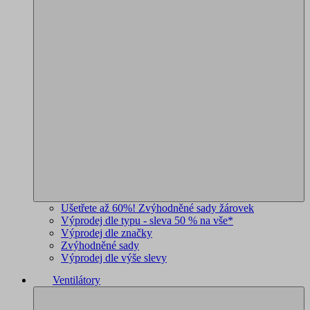
Ušetřete až 60%! Zvýhodněné sady žárovek
Výprodej dle typu - sleva 50 % na vše*
Výprodej dle značky
Zvýhodněné sady
Výprodej dle výše slevy
Ventilátory