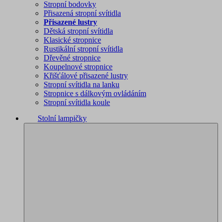
Stropní bodovky
Přisazená stropní svítidla
Přisazené lustry
Dětská stropní svítidla
Klasické stropnice
Rustikální stropní svítidla
Dřevěné stropnice
Koupelnové stropnice
Křišťálové přisazené lustry
Stropní svítidla na lanku
Stropnice s dálkovým ovládáním
Stropní svítidla koule
Stolní lampičky