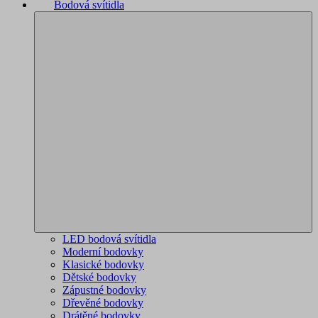
Bodová svítidla
LED bodová svítidla
Moderní bodovky
Klasické bodovky
Dětské bodovky
Zápustné bodovky
Dřevěné bodovky
Drátěné bodovky