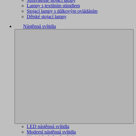
Stmívatelné stojací lampy
Lampy s textilním stínidlem
Stojací lampy s dálkovým ovládáním
Dětské stojací lampy
Nástěnná svítidla
LED nástěnná svítidla
Moderní nástěnná svítidla