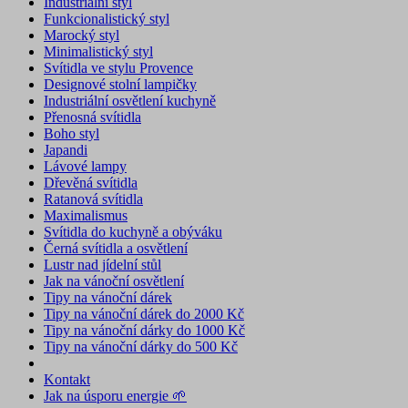
Industriální styl
Funkcionalistický styl
Marocký styl
Minimalistický styl
Svítidla ve stylu Provence
Designové stolní lampičky
Industriální osvětlení kuchyně
Přenosná svítidla
Boho styl
Japandi
Lávové lampy
Dřevěná svítidla
Ratanová svítidla
Maximalismus
Svítidla do kuchyně a obýváku
Černá svítidla a osvětlení
Lustr nad jídelní stůl
Jak na vánoční osvětlení
Tipy na vánoční dárek
Tipy na vánoční dárek do 2000 Kč
Tipy na vánoční dárky do 1000 Kč
Tipy na vánoční dárky do 500 Kč
Kontakt
Jak na úsporu energie 🌱