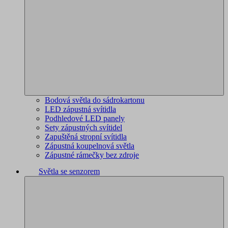
Bodová světla do sádrokartonu
LED zápustná svítidla
Podhledové LED panely
Sety zápustných svítidel
Zapuštěná stropní svítidla
Zápustná koupelnová světla
Zápustné rámečky bez zdroje
Světla se senzorem