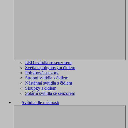
LED svítidla se senzorem
Světla s pohybovým čidlem
Pohybové senzory
Stropní svítidla s čidlem
Nástěnná svítidla s čidlem
Sloupky s čidlem
Solární svítidla se senzorem
Svítidla dle místnosti