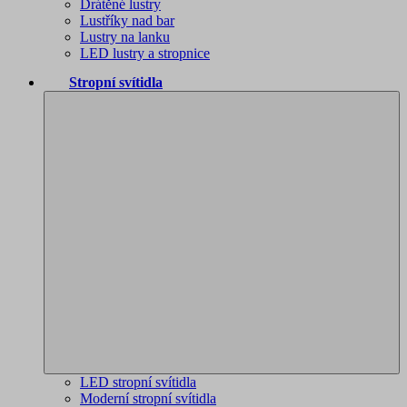
Drátěné lustry
Lustříky nad bar
Lustry na lanku
LED lustry a stropnice
Stropní svítidla
LED stropní svítidla
Moderní stropní svítidla