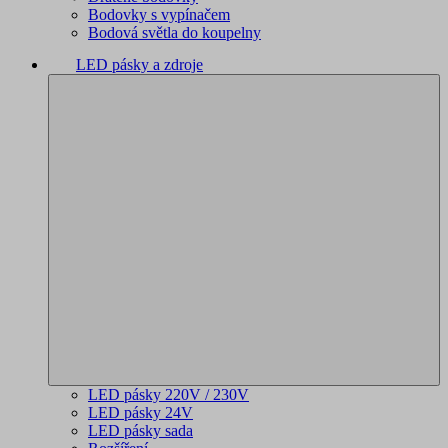
Bodovky s vypínačem
Bodová světla do koupelny
LED pásky a zdroje
LED pásky 220V / 230V
LED pásky 24V
LED pásky sada