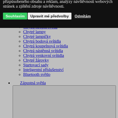
přizpůsobeného obsahu a reklam, analýzy návštěvnosti webových
stránek a zjištění zdroje návštěvnosti.
Philips Hue – kompletní sortiment
Immax NEO - kompletní sortiment
Souhlasím
Upravit mé předvolby
Odmítám
WiZ – kompletní sortiment
Chytré lustry
Chytrá stropní světla
Chytré lampy
Chytré lampičky
Chytrá bodová svítidla
Chytrá koupelnová svítidla
Chytrá nástěnná svítidla
Chytrá venkovní svítidla
Chytré žárovky
Startovací sady
Inteligentní příslušenství
Bluetooth světlo
Zápustná světla