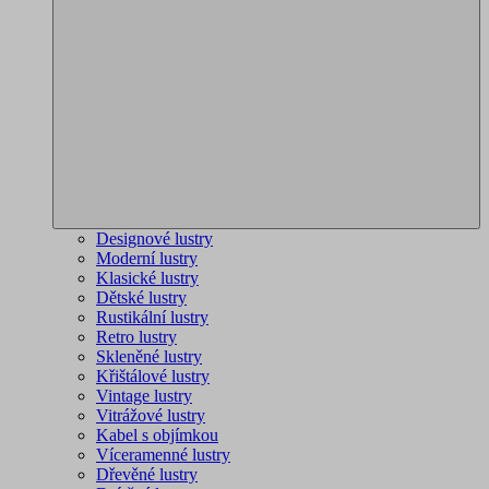
Designové lustry
Moderní lustry
Klasické lustry
Dětské lustry
Rustikální lustry
Retro lustry
Skleněné lustry
Křištálové lustry
Vintage lustry
Vitrážové lustry
Kabel s objímkou
Víceramenné lustry
Dřevěné lustry