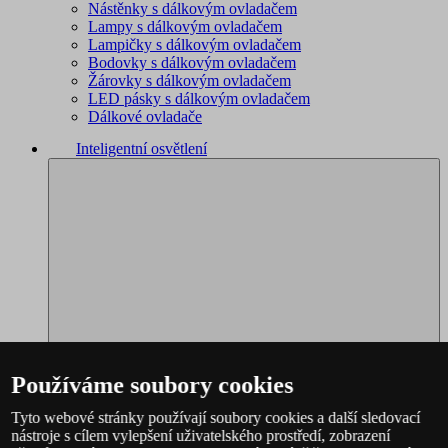
Nástěnky s dálkovým ovladačem
Lampy s dálkovým ovladačem
Lampičky s dálkovým ovladačem
Bodovky s dálkovým ovladačem
Žárovky s dálkovým ovladačem
LED pásky s dálkovým ovladačem
Dálkové ovladače
Inteligentní osvětlení
Používáme soubory cookies
Tyto webové stránky používají soubory cookies a další sledovací
nástroje s cílem vylepšení uživatelského prostředí, zobrazení