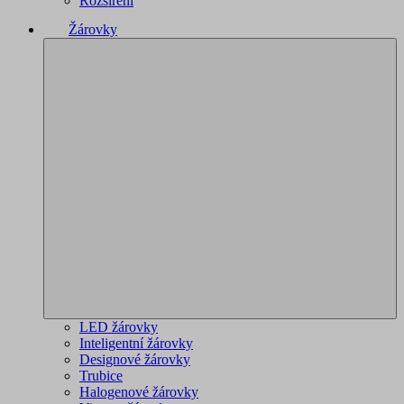
Rozšíření
Žárovky
LED žárovky
Inteligentní žárovky
Designové žárovky
Trubice
Halogenové žárovky