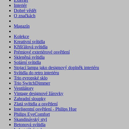
Exteriér
Interiér
Dobré vědět
O značkách
Magazín
Kolekce
Kreativní svítidla
Křišťálová svítidla
Prémiové exteriérové osvětlení
Skleněná svítidla
Solární svítidla
Stojací lampa jako designový doplněk interiéru
Svítidla do retro interiéru
Trio evropské sklo
Trio SwitchDimmer
Ventilátory
Vintage designové žárovky
Zahradní sloupky
Zlatá svítidla a osvětlení
Inteligentní osvětlení - Philips Hue
Philips EyeComfort
Skandinávský styl
Betonová svítidla