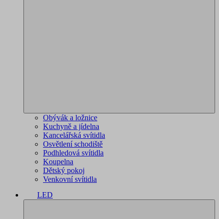
Obývák a ložnice
Kuchyně a jídelna
Kancelářská svítidla
Osvětlení schodiště
Podhledová svítidla
Koupelna
Dětský pokoj
Venkovní svítidla
LED