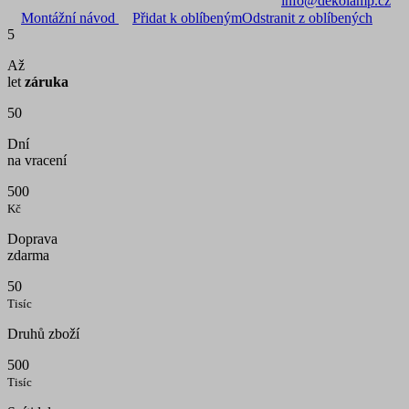
info@dekolamp.cz
Montážní návod
Přidat k oblíbeným
Odstranit z oblíbených
5
Až
let
záruka
50
Dní
na vracení
500
Kč
Doprava
zdarma
50
Tisíc
Druhů zboží
500
Tisíc