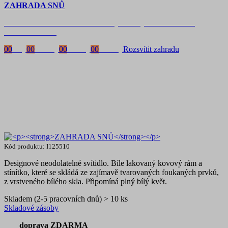
ZAHRADA SNŮ
Časově omezená
sleva 20 % na objednávky nad 10.000 Kč
s kódem:
VIP20
00
Dny
00
Hodiny
00
Minuty
00
Vteřiny
Rozsvítit zahradu
Kód produktu: I125510
Designové neodolatelné svítidlo. Bíle lakovaný kovový rám a
stínítko, které se skládá ze zajímavě tvarovaných foukaných prvků,
z vrstveného bílého skla. Připomíná plný bílý květ.
Skladem (2-5 pracovních dnů) > 10 ks
Skladové zásoby
doprava ZDARMA