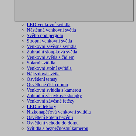
LED venkovní svítidla
Nástěnná venkovní světla
Světlo pod pergolu
Stropní venkovní světla
Venkovní závěsná svítidla
Zahradní sloupková světla
Venkovní světla s čidlem
Solární svítidla
Venkovní stolní svítidla
Nájezdová světla
Osvětlení terasy
Osvětlené číslo domu
Venkovní svítidla s kamerou
Zahradní zásuvkové sloupky
Venkovní závěsné řetězy
LED reflektory
Nízkonapěťová venkovní svítidla
Osvětlení kolem bazénu
Osvětlení vchodu do domu
Svítidla s bezpečnostní kamerou