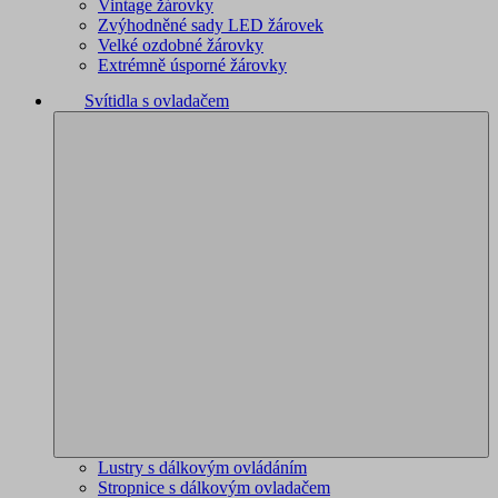
Vintage žárovky
Zvýhodněné sady LED žárovek
Velké ozdobné žárovky
Extrémně úsporné žárovky
Svítidla s ovladačem
Lustry s dálkovým ovládáním
Stropnice s dálkovým ovladačem