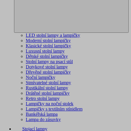
LED stolní lampy a lampičky
Moderní stolní lampičky
Klasické stolní lampičky
Luxusní stolní lampy
Dětské stolní lampičky
Stolní lampy na psací stůl
Dotykové stolní lampy
Dřevěné stolní lampičky
Noční lampičky
Stmívatelné stolní lampy
Rustikální stolní lampy
Drátěné stolní lampičky
Retro stolní lampy
Lampičky na noční stolek
Lampičky s textilním stínidlem
Bankéřská lampa
Lampa do zásuvky
Stojací lampy