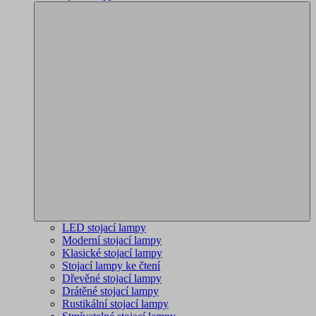
LED stojací lampy
Moderní stojací lampy
Klasické stojací lampy
Stojací lampy ke čtení
Dřevěné stojací lampy
Drátěné stojací lampy
Rustikální stojací lampy