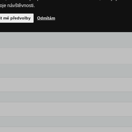
roje návštěvnosti.
it mé předvolby
Odmítám