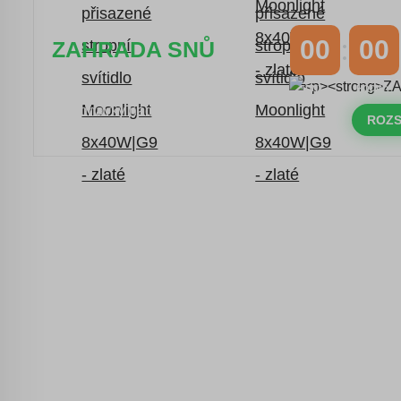
00
00
ZAHRADA SNŮ
DNY
HODINY
Časově omezená
sleva 20 % na
objednávky nad 10.000 Kč
ROZS
s kódem:
VIP20