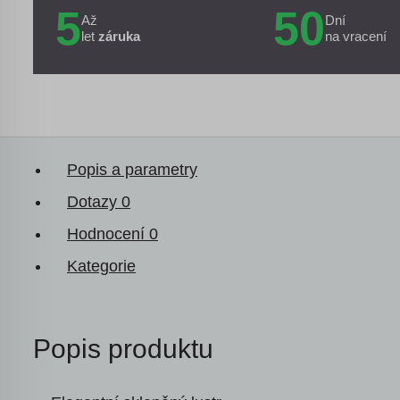
5
50
Až
Dní
let
záruka
na vracení
Popis a parametry
Dotazy
0
Hodnocení
0
Kategorie
Popis produktu