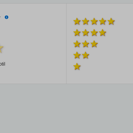
í
til