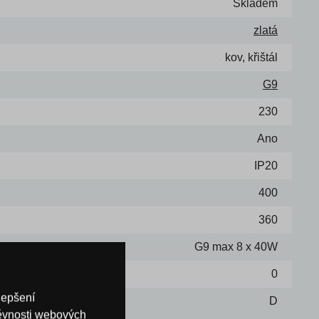
Skladem
zlatá
kov, křištál
G9
230
Ano
IP20
400
360
G9 max 8 x 40W
počten v ceně)
0
lepšení
D
těvnosti webových