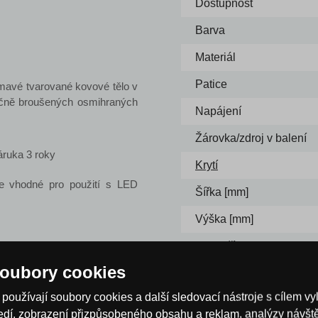
Dostupnost
Barva
Materiál
Patice
ímavé tvarované kovové tělo v
učně broušených osmihraných
Napájení
Žárovka/zdroj v balení
áruka 3 roky
Krytí
je vhodné pro použití s LED
Šířka [mm]
Výška [mm]
Max. příkon
oubory cookies
Recyklacni poplatek (za
používají soubory cookies a další sledovací nástroje s cílem vy
Energetická třída
ředí, zobrazení přizpůsobeného obsahu a reklam, analýzy návš