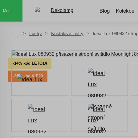
Blog
Kolekce
Menu
Lustry
Křištálové lustry
Ideal Lux 080932 stro
-14% kód LETO14
-20% kód VIP20