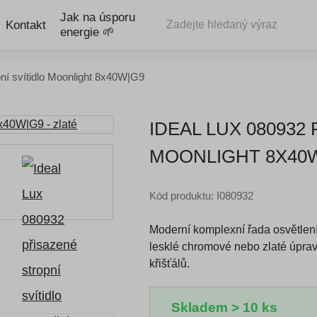
Jak na úsporu
Kontakt
energie 🌱
pní svítidlo Moonlight 8x40W|G9
IDEAL LUX 080932
MOONLIGHT 8X40W
Kód produktu: I080932
Moderní komplexní řada osvětlení
lesklé chromové nebo zlaté úpra
křišťálů.
Skladem > 10 ks