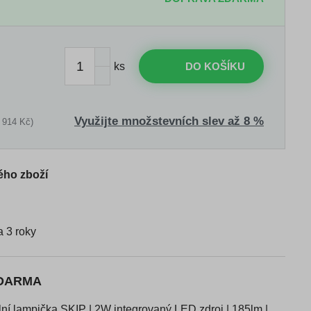
ks
DO KOŠÍKU
Využijte množstevních slev až 8 %
 914 Kč)
ého zboží
 3 roky
ZDARMA
í lampička SKIP | 2W integrovaný LED zdroj | 185lm |