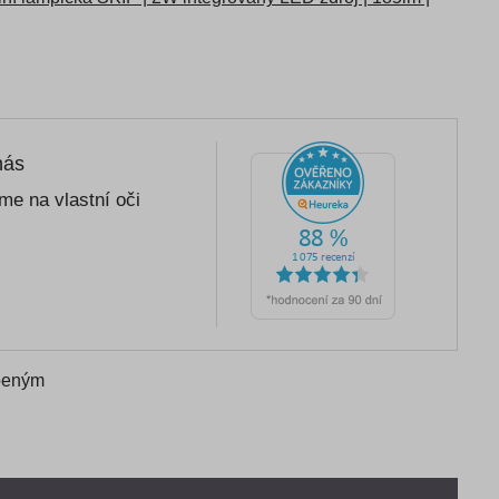
nás
me na vlastní oči
íbeným