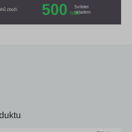
500
Svítidel
uhů zboží
skladem
TISÍC
duktu