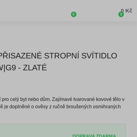
0 Kč
0
0
 PŘISAZENÉ STROPNÍ SVÍTIDLO
|G9 - ZLATÉ
 pro celý byt nebo dům. Zajímavé tvarované kovové tělo v
vě je doplněné o ověsy z ručně broušených osmihraných
DOPRAVA ZDARMA