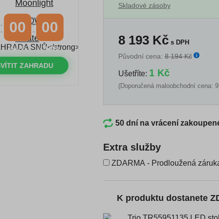
Skladové zásoby
00
00
8 193
Kč
s DPH
MINUTY
VTEŘINY
Původní cena:
8 194 Kč
VÍTIT ZAHRADU
1 Kč
Ušetříte:
(Doporučená maloobchodní cena: 9
50 dní na vrácení zakoupen
Extra služby
ZDARMA - Prodloužená záruka
K produktu dostanete 
Trio TR55951135 LED stoln