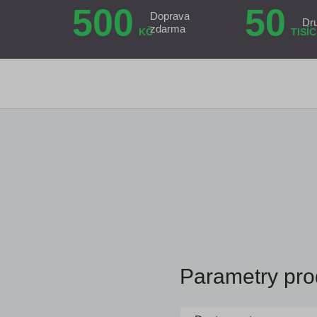
500
50
Doprava
Dr
zdarma
KČ
TISÍC
Parametry pro