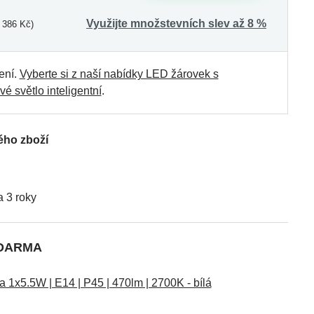
Využijte množstevních slev až 8 %
 386 Kč)
ení.
Vyberte si z naší nabídky LED žárovek s
vé světlo inteligentní
.
ého zboží
 3 roky
ZDARMA
1x5.5W | E14 | P45 | 470lm | 2700K - bílá