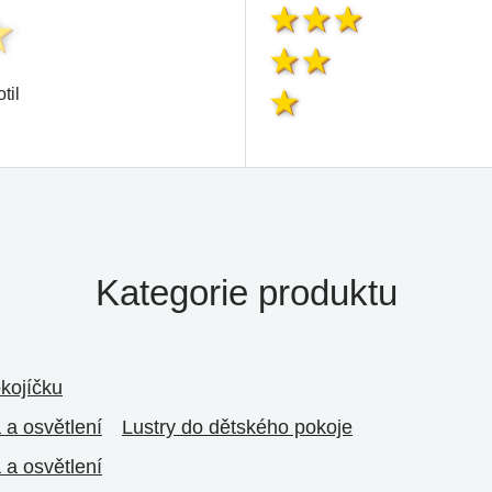
til
Kategorie produktu
kojíčku
a a osvětlení
Lustry do dětského pokoje
a a osvětlení