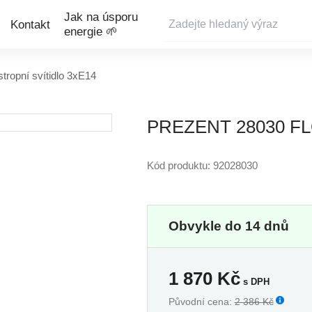
Jak na úsporu
Kontakt
energie 🌱
tropní svítidlo 3xE14
PREZENT 28030 FL
Kód produktu: 92028030
Obvykle do 14 dnů
1 870
Kč
s DPH
Původní cena:
2 386 Kč