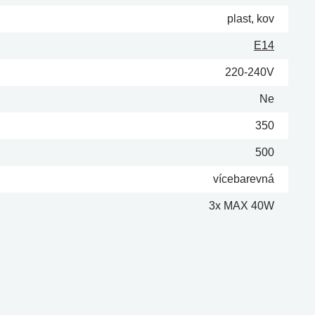
plast, kov
E14
220-240V
Ne
350
500
vícebarevná
3x MAX 40W