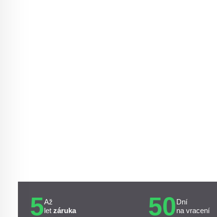
5
50
Až
Dní
let
záruka
na vracení