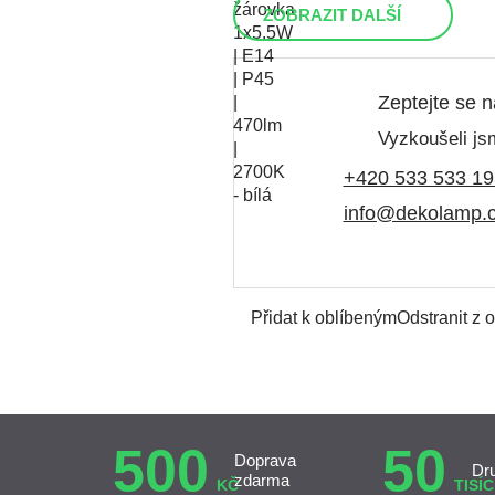
ZOBRAZIT DALŠÍ
Zeptejte se 
Vyzkoušeli jsm
+420 533 533 19
info@dekolamp.
Přidat k oblíbeným
Odstranit z 
500
50
Doprava
Dr
zdarma
KČ
TISÍC