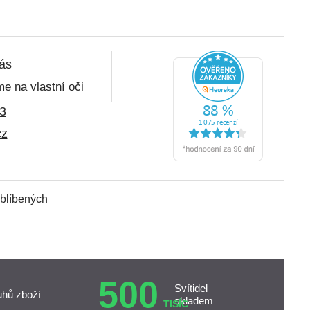
nás
e na vlastní oči
3
cz
oblíbených
500
Svítidel
uhů zboží
skladem
TISÍC