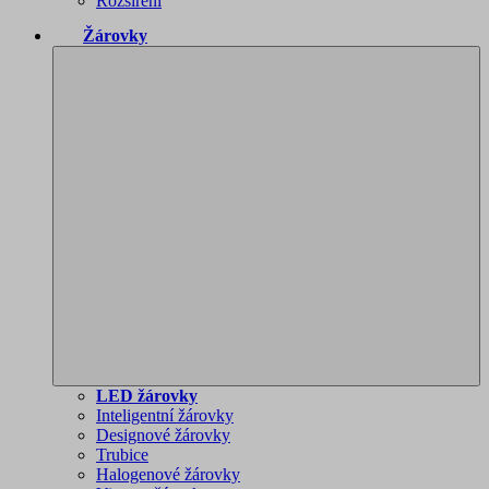
Rozšíření
Žárovky
LED žárovky
Inteligentní žárovky
Designové žárovky
Trubice
Halogenové žárovky