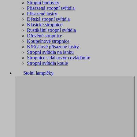
Stropní bodovky
Přisazená stropní svítidla
Přisazené lustry
Dětská stropní svítidla
Klasické stropnice
Rustikální stropní svítidla
Dřevěné stropnice
Koupelnové stropnice
Křišťálové přisazené lustry
Stropní svítidla na lanku
Stropnice s dálkovým ovládáním
Stropní svítidla koule
Stolní lampičky