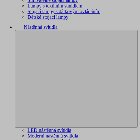
Stmívatelné stojací lampy
Lampy s textilním stínidlem
Stojací lampy s dálkovým ovládáním
Dětské stojací lampy
Nástěnná svítidla
LED nástěnná svítidla
Moderní nástěnná svítidla