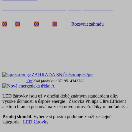
Časově omezená
sleva 20 % na objednávky nad 10.000 Kč
s kódem:
VIP20
00
Dny
00
Hodiny
00
Minuty
00
Vteřiny
Rozsvítit zahradu
(3x)
Kód produktu: 8719514343788
LED žárovky jsou už v dnešní době známým standardem díky
vysoké účinnosti a úspoře energie . Žárovka Philips Ultra Efficient
ale tuto hranici posouvá na zcela novou úroveň. Díky mimořádné…
Prodej skončil
. Vyberte si prosím podobné zboží ze stejné
kategorie:
LED žárovky