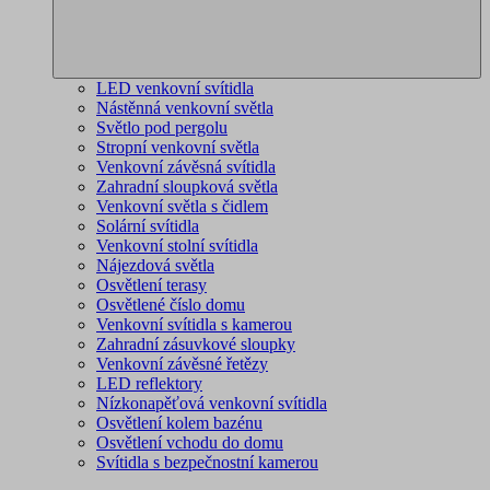
LED venkovní svítidla
Nástěnná venkovní světla
Světlo pod pergolu
Stropní venkovní světla
Venkovní závěsná svítidla
Zahradní sloupková světla
Venkovní světla s čidlem
Solární svítidla
Venkovní stolní svítidla
Nájezdová světla
Osvětlení terasy
Osvětlené číslo domu
Venkovní svítidla s kamerou
Zahradní zásuvkové sloupky
Venkovní závěsné řetězy
LED reflektory
Nízkonapěťová venkovní svítidla
Osvětlení kolem bazénu
Osvětlení vchodu do domu
Svítidla s bezpečnostní kamerou