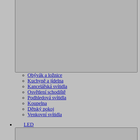
Obývák a ložnice
Kuchyně a jídelna
Kancelářská svítidla
Osvětlení schodiště
Podhledová svítidla
Koupelna
Dětský pokoj
Venkovní svítidla
LED