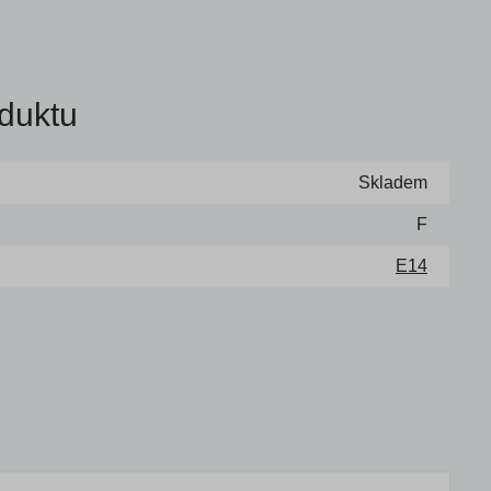
duktu
Skladem
F
E14