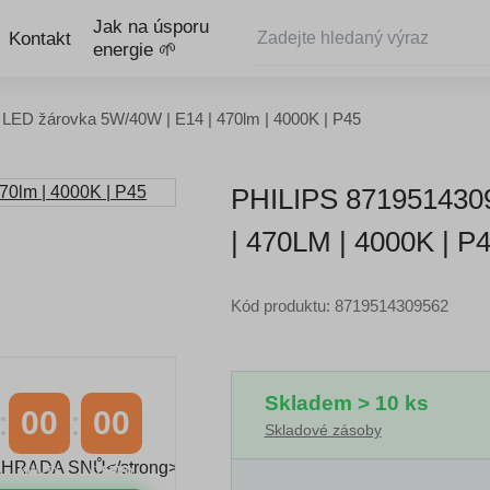
Jak na úsporu
Kontakt
energie 🌱
 LED žárovka 5W/40W | E14 | 470lm | 4000K | P45
PHILIPS 87195143
| 470LM | 4000K | P
Kód produktu: 8719514309562
Skladem > 10 ks
00
00
Skladové zásoby
MINUTY
VTEŘINY