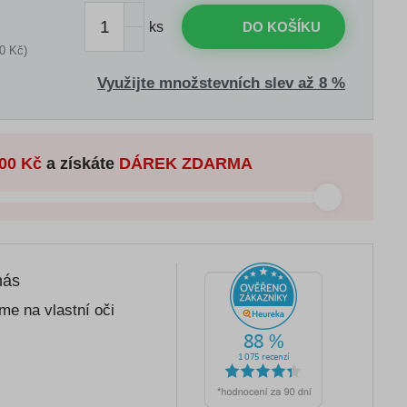
ks
DO KOŠÍKU
0 Kč)
Využijte množstevních slev až 8 %
00 Kč
a získáte
DÁREK ZDARMA
nás
me na vlastní oči