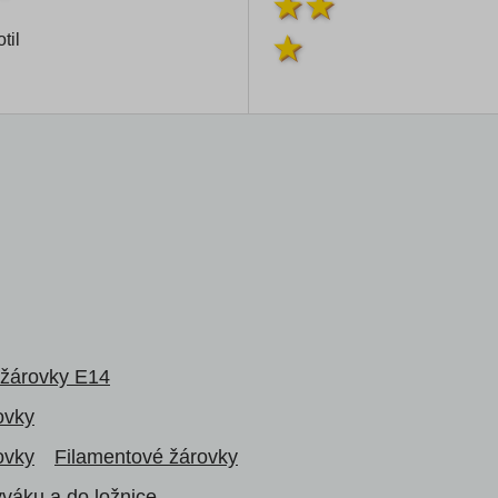
til
žárovky E14
ovky
ovky
Filamentové žárovky
ýváku a do ložnice