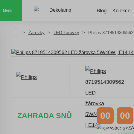
Blog
Kolekce
Menu
Žárovky
LED žárovky
Philips 8719514309562
00
00
ZAHRADA SNŮ
DNY
HODINY
Časově omezená
sleva 20 % na