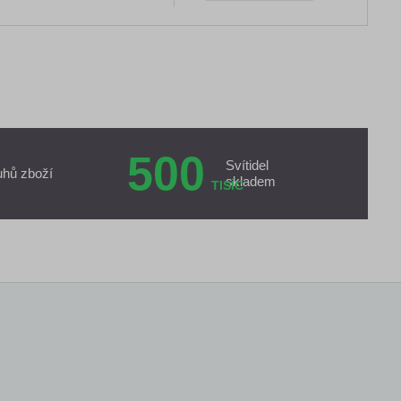
500
Svítidel
uhů zboží
skladem
TISÍC