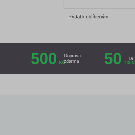
Přidat k oblíbeným
500
50
Doprava
Dr
zdarma
KČ
TISÍC