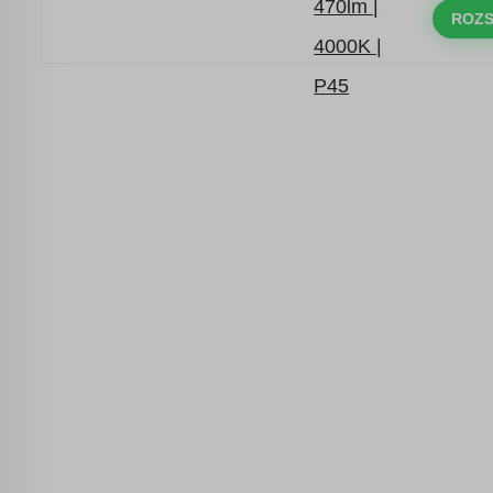
objednávky nad 10.000 Kč
ROZS
s kódem:
VIP20