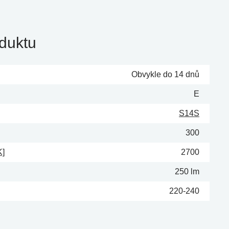
duktu
Obvykle do 14 dnů
E
S14S
300
K]
2700
250 lm
220-240