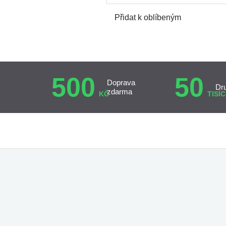
Přidat k oblíbeným
500
50
Doprava
Dr
zdarma
KČ
TISÍC