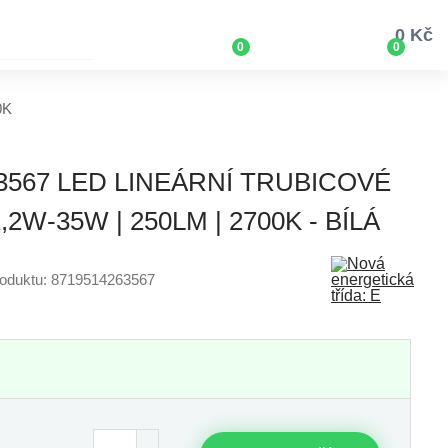
0 Kč
0
0
0K
63567 LED LINEÁRNÍ TRUBICOVÉ
2W-35W | 250LM | 2700K - BÍLÁ
roduktu: 8719514263567