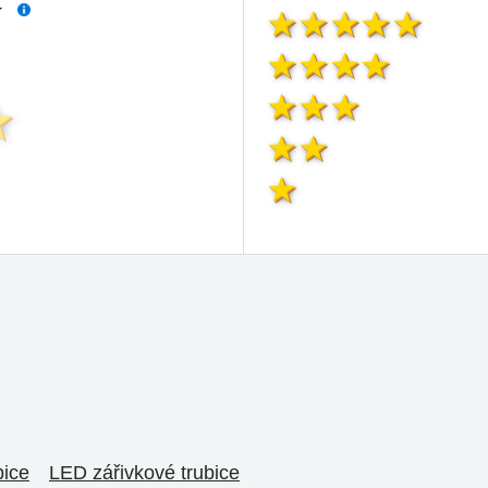
í
bice
LED zářivkové trubice