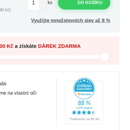
ks
DO KOŠÍKU
80 Kč)
Využijte množstevních slev až 8 %
00 Kč
a získáte
DÁREK ZDARMA
nás
me na vlastní oči