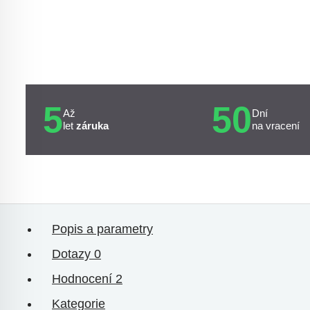
5
50
Až
Dní
let
záruka
na vracení
Popis a parametry
Dotazy
0
Hodnocení
2
Kategorie