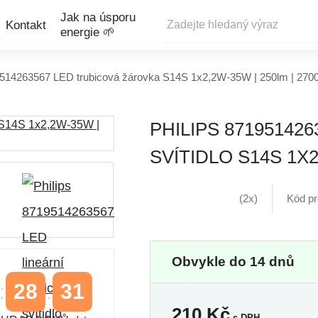
Jak na úsporu
Kontakt
energie 🌱
9514263567 LED trubicová žárovka S14S 1x2,2W-35W | 250lm | 270
PHILIPS 87195142
SVÍTIDLO S14S 1X2,
(2x)
Kód p
Obvykle do 14 dnů
28
31
210
Kč
s DPH