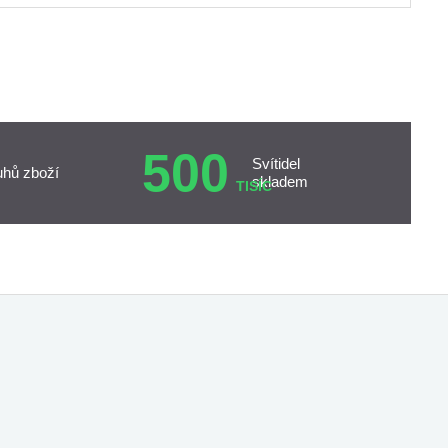
500
Svítidel
uhů zboží
skladem
TISÍC