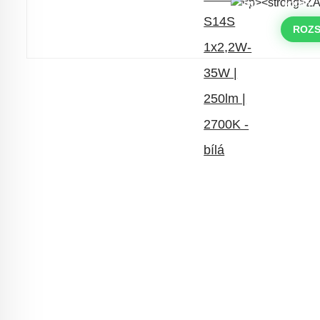
DNY
HODINY
Časově omezená
sleva 20 % na
objednávky nad 10.000 Kč
ROZS
s kódem:
VIP20