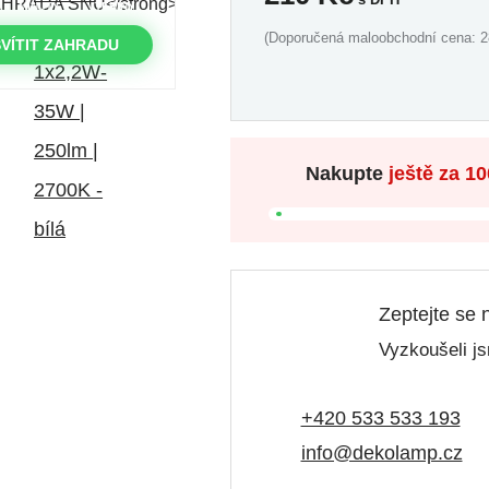
MINUTY
VTEŘINY
(Doporučená maloobchodní cena: 2
VÍTIT ZAHRADU
Nakupte
ještě za
10
Zeptejte se 
Vyzkoušeli js
+420 533 533 193
info@dekolamp.cz