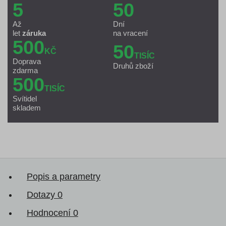
5
50
Až
Dní
let
záruka
na vracení
500
50
KČ
TISÍC
Doprava
Druhů zboží
zdarma
500
TISÍC
Svítidel
skladem
Popis a parametry
Dotazy
0
Hodnocení
0