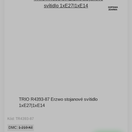
DOPRAVA
ZDARMA
TRIO R4393-87 Erzwo stojanové svítidlo
1xE27|1xE14
Kód: TR4393-87
DMC:
1 219 Kč