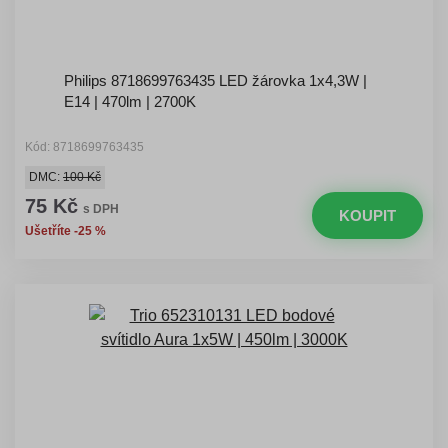
Philips 8718699763435 LED žárovka 1x4,3W |
E14 | 470lm | 2700K
Kód: 8718699763435
DMC:
100 Kč
75 Kč
s DPH
KOUPIT
Ušetříte -25 %