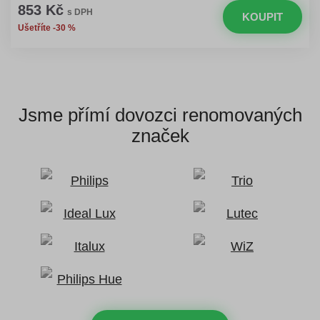
853 Kč
s DPH
KOUPIT
Ušetříte -30 %
Jsme přímí dovozci
renomovaných
značek