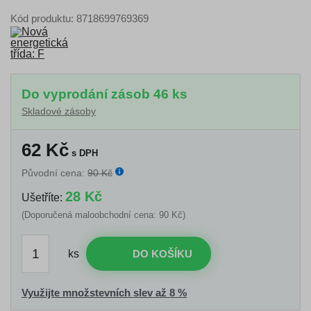
Kód produktu: 8718699769369
Do vyprodání zásob 46 ks
Skladové zásoby
62
Kč
s DPH
Původní cena:
90 Kč
28 Kč
Ušetříte:
(Doporučená maloobchodní cena: 90 Kč)
ks
DO KOŠÍKU
Využijte množstevních slev až 8 %