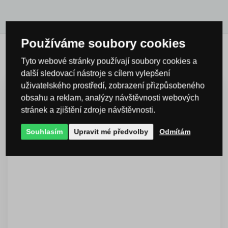
Používáme soubory cookies
Mohlo by se vám hodit ...
Tyto webové stránky používají soubory cookies a
další sledovací nástroje s cílem vylepšení
uživatelského prostředí, zobrazení přizpůsobeného
obsahu a reklam, analýzy návštěvnosti webových
stránek a zjištění zdroje návštěvnosti.
Souhlasím
Upravit mé předvolby
Odmítám