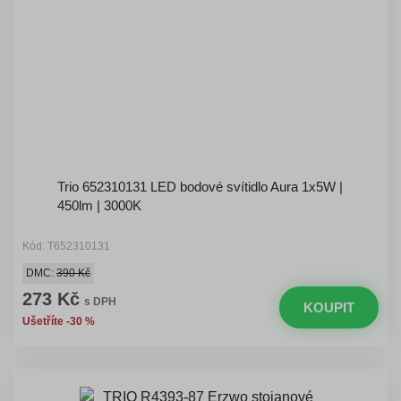
Trio 652310131 LED bodové svítidlo Aura 1x5W |
450lm | 3000K
Kód: T652310131
DMC:
390 Kč
273 Kč
s DPH
KOUPIT
Ušetříte -30 %