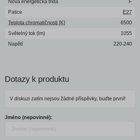
Nová energetická třída
F
Patice
E27
Teplota chromatičnosti [K]
6500
Světelný tok (lm)
1055
Napětí
220-240
Dotazy k produktu
V diskuzi zatím nejsou žádné příspěvky, buďte první!
Jméno (nepovinné):