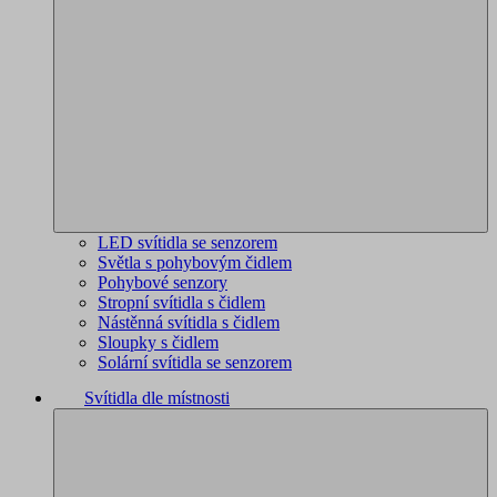
LED svítidla se senzorem
Světla s pohybovým čidlem
Pohybové senzory
Stropní svítidla s čidlem
Nástěnná svítidla s čidlem
Sloupky s čidlem
Solární svítidla se senzorem
Svítidla dle místnosti