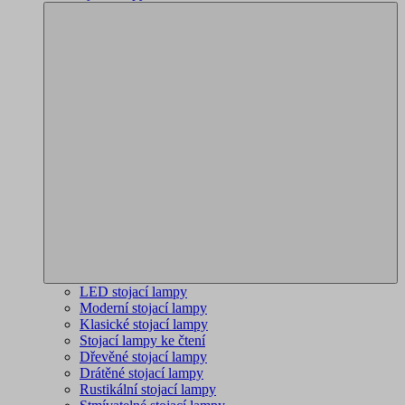
LED stojací lampy
Moderní stojací lampy
Klasické stojací lampy
Stojací lampy ke čtení
Dřevěné stojací lampy
Drátěné stojací lampy
Rustikální stojací lampy