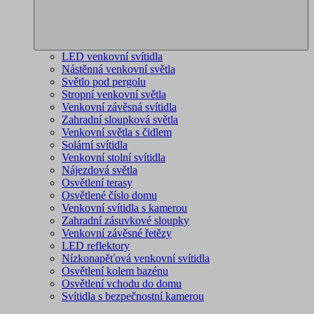
LED venkovní svítidla
Nástěnná venkovní světla
Světlo pod pergolu
Stropní venkovní světla
Venkovní závěsná svítidla
Zahradní sloupková světla
Venkovní světla s čidlem
Solární svítidla
Venkovní stolní svítidla
Nájezdová světla
Osvětlení terasy
Osvětlené číslo domu
Venkovní svítidla s kamerou
Zahradní zásuvkové sloupky
Venkovní závěsné řetězy
LED reflektory
Nízkonapěťová venkovní svítidla
Osvětlení kolem bazénu
Osvětlení vchodu do domu
Svítidla s bezpečnostní kamerou