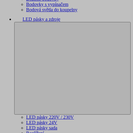
Bodovky s vypínačem
Bodová světla do koupelny
LED pásky a zdroje
LED pásky 220V / 230V
LED pásky 24V
LED pásky sada