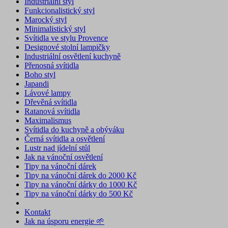
Industriální styl
Funkcionalistický styl
Marocký styl
Minimalistický styl
Svítidla ve stylu Provence
Designové stolní lampičky
Industriální osvětlení kuchyně
Přenosná svítidla
Boho styl
Japandi
Lávové lampy
Dřevěná svítidla
Ratanová svítidla
Maximalismus
Svítidla do kuchyně a obýváku
Černá svítidla a osvětlení
Lustr nad jídelní stůl
Jak na vánoční osvětlení
Tipy na vánoční dárek
Tipy na vánoční dárek do 2000 Kč
Tipy na vánoční dárky do 1000 Kč
Tipy na vánoční dárky do 500 Kč
Kontakt
Jak na úsporu energie 🌱