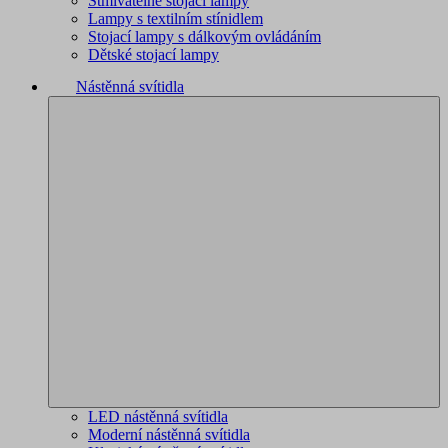
Stmívatelné stojací lampy
Lampy s textilním stínidlem
Stojací lampy s dálkovým ovládáním
Dětské stojací lampy
Nástěnná svítidla
LED nástěnná svítidla
Moderní nástěnná svítidla