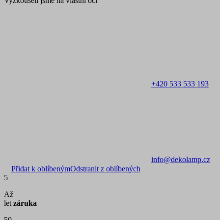
Vyzkoušeli jsme na vlastní oči
+420 533 533 193
info@dekolamp.cz
Přidat k oblíbeným
Odstranit z oblíbených
5
Až
let
záruka
50