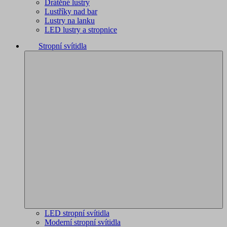
Drátěné lustry
Lustříky nad bar
Lustry na lanku
LED lustry a stropnice
Stropní svítidla
LED stropní svítidla
Moderní stropní svítidla