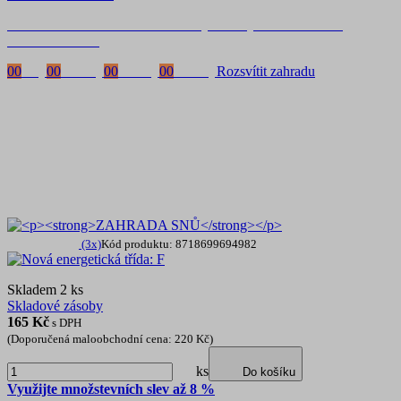
Časově omezená
sleva 20 % na objednávky nad 10.000 Kč
s kódem:
VIP20
00
Dny
00
Hodiny
00
Minuty
00
Vteřiny
Rozsvítit zahradu
(3x)
Kód produktu: 8718699694982
Skladem 2 ks
Skladové zásoby
165
Kč
s DPH
(Doporučená maloobchodní cena: 220 Kč)
ks
Do košíku
Využijte množstevních slev až 8 %