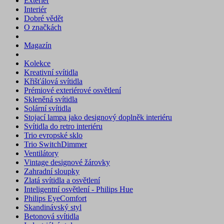
Exteriér
Interiér
Dobré vědět
O značkách
Magazín
Kolekce
Kreativní svítidla
Křišťálová svítidla
Prémiové exteriérové osvětlení
Skleněná svítidla
Solární svítidla
Stojací lampa jako designový doplněk interiéru
Svítidla do retro interiéru
Trio evropské sklo
Trio SwitchDimmer
Ventilátory
Vintage designové žárovky
Zahradní sloupky
Zlatá svítidla a osvětlení
Inteligentní osvětlení - Philips Hue
Philips EyeComfort
Skandinávský styl
Betonová svítidla