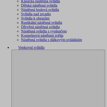
Klasická nástěnná svítidla
Dětská nástěnná svítidla
Nástěnná bodová svítidla
Svítidla nad zrcadlo
Svítidla k obrazům
Rustikální nástěnná svítidla
Dřevěná nástěnná svítidla
Nástěnná svítidla s vypínačem
Koupelnová nástěnná světla
Nástěnná svítidla s dálkovým ovládáním
Venkovní svítidla