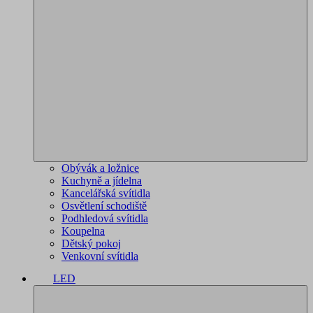
Obývák a ložnice
Kuchyně a jídelna
Kancelářská svítidla
Osvětlení schodiště
Podhledová svítidla
Koupelna
Dětský pokoj
Venkovní svítidla
LED