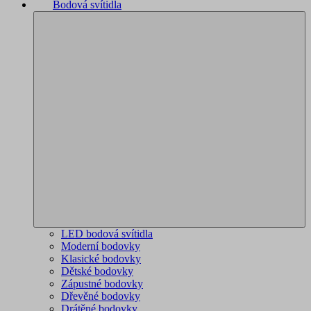
Bodová svítidla
LED bodová svítidla
Moderní bodovky
Klasické bodovky
Dětské bodovky
Zápustné bodovky
Dřevěné bodovky
Drátěné bodovky