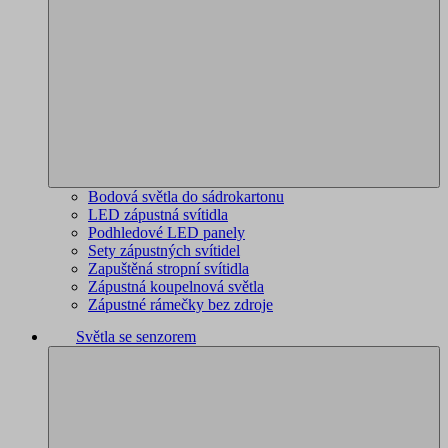
Bodová světla do sádrokartonu
LED zápustná svítidla
Podhledové LED panely
Sety zápustných svítidel
Zapuštěná stropní svítidla
Zápustná koupelnová světla
Zápustné rámečky bez zdroje
Světla se senzorem