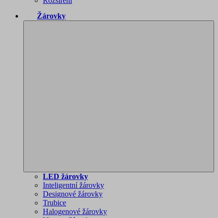
Rozšíření
Žárovky
LED žárovky
Inteligentní žárovky
Designové žárovky
Trubice
Halogenové žárovky