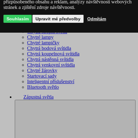
přizpůsobeného obsahu a reklam, analýzy návštěvnosti webových
stránek a zjištění zdroje návštěvnosti.
Philips Hue – kompletní sortiment
Immax NEO - kompletní sortiment
Souhlasím
Upravit mé předvolby
Odmítám
WiZ – kompletní sortiment
Chytré lustry
Chytrá stropní světla
Chytré lampy
Chytré lampičky
Chytrá bodová svítidla
Chytrá koupelnová svítidla
Chytrá nástěnná svítidla
Chytrá venkovní svítidla
Chytré žárovky
Startovací sady
Inteligentní příslušenství
Bluetooth světlo
Zápustná světla