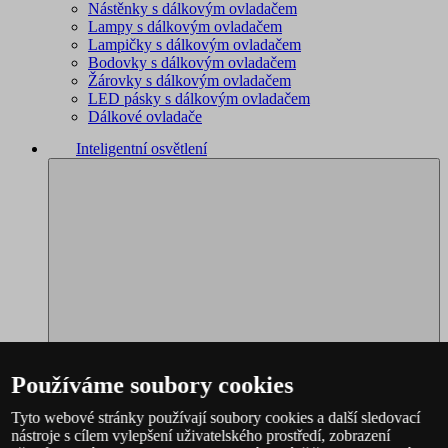
Nástěnky s dálkovým ovladačem
Lampy s dálkovým ovladačem
Lampičky s dálkovým ovladačem
Bodovky s dálkovým ovladačem
Žárovky s dálkovým ovladačem
LED pásky s dálkovým ovladačem
Dálkové ovladače
Inteligentní osvětlení
Používáme soubory cookies
Tyto webové stránky používají soubory cookies a další sledovací
nástroje s cílem vylepšení uživatelského prostředí, zobrazení