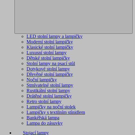
LED stolní lampy a lampičky
Moderní stolní lampičky
Klasické stolní lampičky
Luxusní stolní lampy
Dětské stolní lampičky
Stolní lampy na psací stůl
Dotykové stolní lampy
Dřevěné stolní lampičky
Noční lampičky
Stmívatelné stolní lampy
Rustikální stolní lampy
Drátěné stolní lampičky
Retro stolní lampy
Lampičky na noční stolek
Lampičky s textilním stínidlem
Bankéřská lampa
Lampa do zásuvky
Stojací lampy