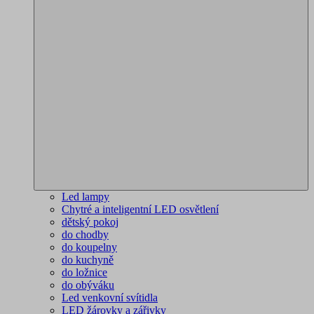
Led lampy
Chytré a inteligentní LED osvětlení
dětský pokoj
do chodby
do koupelny
do kuchyně
do ložnice
do obýváku
Led venkovní svítidla
LED žárovky a zářivky