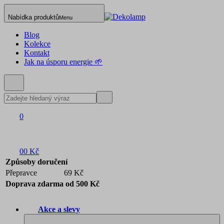
Nabídka produktů
Menu
Blog
Kolekce
Kontakt
Jak na úsporu energie 🌱
0
0
0 Kč
Způsoby doručení
Přepravce
69 Kč
Doprava zdarma od 500 Kč
Akce a slevy