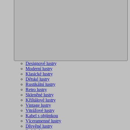
Designové lustry
Moderní lustry
Klasické lustry
Dětské lustry
Rustikální lustry
Retro lustry
Skleněné lustry
Křištálové lustry
Vintage lustry
Vitrážové lustry
Kabel s objímkou
Víceramenné lustry
Dřevěné lustry