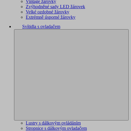
Vintage žárovky
Zvýhodněné sady LED žárovek
Velké ozdobné žárovky
Extrémně úsporné žárovky
Svítidla s ovladačem
Lustry s dálkovým ovládáním
Stropnice s dálkovým ovladačem