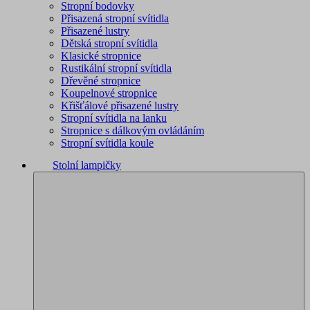
Stropní bodovky
Přisazená stropní svítidla
Přisazené lustry
Dětská stropní svítidla
Klasické stropnice
Rustikální stropní svítidla
Dřevěné stropnice
Koupelnové stropnice
Křišťálové přisazené lustry
Stropní svítidla na lanku
Stropnice s dálkovým ovládáním
Stropní svítidla koule
Stolní lampičky