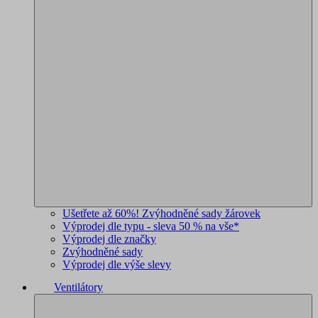
Ušetřete až 60%! Zvýhodněné sady žárovek
Výprodej dle typu - sleva 50 % na vše*
Výprodej dle značky
Zvýhodněné sady
Výprodej dle výše slevy
Ventilátory