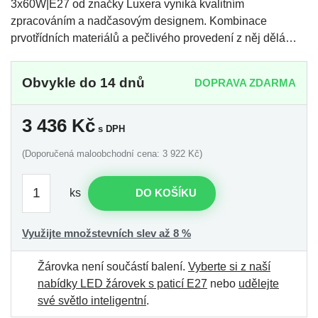
3x60W|E27 od značky Luxera vyniká kvalitním
zpracováním a nadčasovým designem. Kombinace
prvotřídních materiálů a pečlivého provedení z něj dělá…
Obvykle do 14 dnů
DOPRAVA ZDARMA
3 436
Kč
s DPH
(Doporučená maloobchodní cena: 3 922 Kč)
ks
DO KOŠÍKU
Využijte množstevních slev až 8 %
Žárovka není součástí balení.
Vyberte si z naší
nabídky LED žárovek s paticí E27
nebo
udělejte
své světlo inteligentní
.