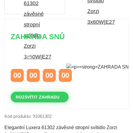
ZAHRADA SNŮ
Časově omezená
sleva 20 % na objednávky nad
10.000 Kč
s kódem:
VIP20
00
00
00
00
DNY
HODINY
MINUTY
VTEŘINY
ROZSVÍTIT ZAHRADU
Kód produktu: 91061302
Elegantní Luxera 61302 závěsné stropní svítidlo Zorzi