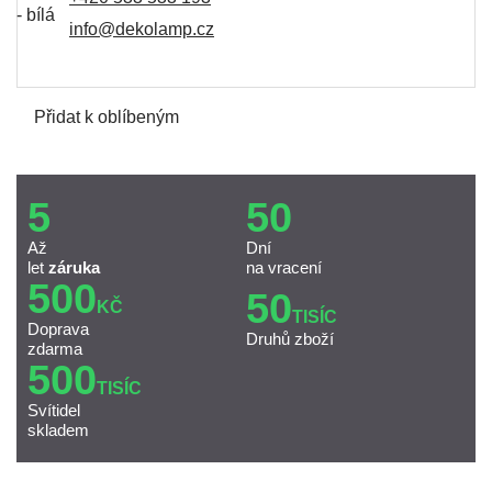
info@dekolamp.cz
Přidat k oblíbeným
5
50
Až
Dní
let
záruka
na vracení
500
50
KČ
TISÍC
Doprava
Druhů zboží
zdarma
500
TISÍC
Svítidel
skladem