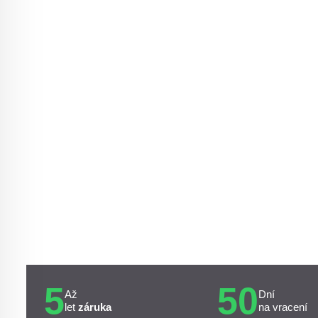
5
50
Až
Dní
let
záruka
na vracení