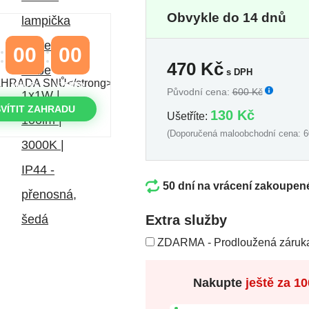
Obvykle do 14 dnů
00
00
470
Kč
s DPH
MINUTY
VTEŘINY
Původní cena:
600 Kč
VÍTIT ZAHRADU
130 Kč
Ušetříte:
(Doporučená maloobchodní cena: 6
50 dní na vrácení zakoupen
Extra služby
ZDARMA - Prodloužená záruka
Nakupte
ještě za
10