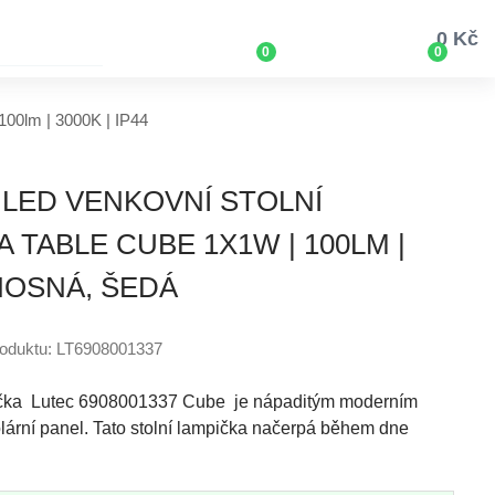
0 Kč
0
0
100lm | 3000K | IP44
 LED VENKOVNÍ STOLNÍ
 TABLE CUBE 1X1W | 100LM |
ENOSNÁ, ŠEDÁ
roduktu: LT6908001337
ička Lutec 6908001337 Cube je nápaditým moderním
lární panel. Tato stolní lampička načerpá během dne