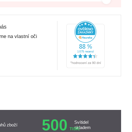
nás
me na vlastní oči
500
Svítidel
uhů zboží
skladem
TISÍC