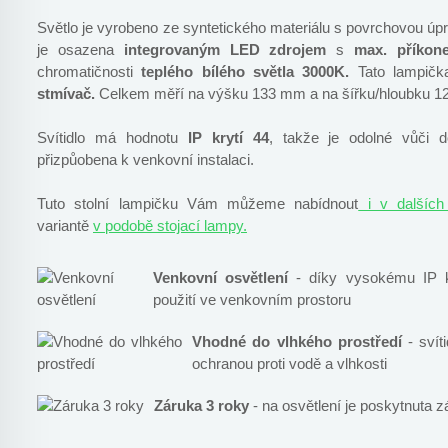
Světlo je vyrobeno ze syntetického materiálu s povrchovou ú
je osazena
integrovaným LED zdrojem
s
max. příkon
chromatičnosti
teplého bílého světla 3000K.
Tato lampi
stmívač.
Celkem měří na výšku 133 mm a na šířku/hloubku 
Svítidlo má hodnotu
IP krytí 44
, takže je odolné vůči 
přizpůobena k venkovní instalaci.
Tuto stolní lampičku Vám můžeme nabídnout
i v dalších
variantě
v podobě stojací lampy.
Venkovní osvětlení
- díky vysokému IP kr
použití ve venkovním prostoru
Vhodné do vlhkého prostředí
- svít
ochranou proti vodě a vlhkosti
Záruka 3 roky
- na osvětlení je poskytnuta z