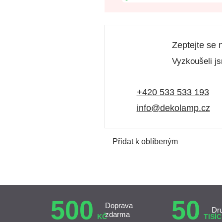
Zeptejte se 
Vyzkoušeli js
+420 533 533 193
info@dekolamp.cz
Přidat k oblíbeným
500
50
Doprava
Dr
zdarma
KČ
TISÍC