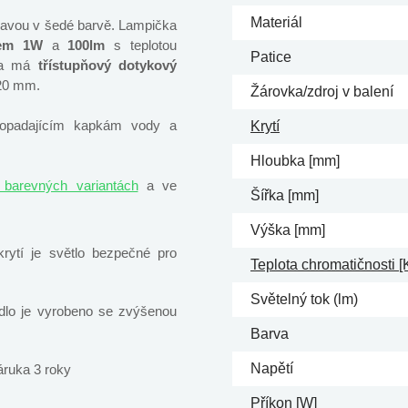
Materiál
pravou v šedé barvě. Lampička
em 1W
a
100lm
s teplotou
Patice
čka má
třístupňový dotykový
120 mm.
Žárovka/zdroj v balení
dopadajícím kapkám vody a
Krytí
Hloubka [mm]
 barevných variantách
a ve
Šířka [mm]
Výška [mm]
ytí je světlo bezpečné pro
Teplota chromatičnosti [
Světelný tok (lm)
idlo je vyrobeno se zvýšenou
Barva
Napětí
áruka 3 roky
Příkon [W]