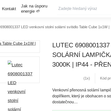
Jak na úsporu
Kontakt
energie 🌱
 6908001337 LED venkovní stolní solární svítidlo Table Cube 1x1W | 
LUTEC 6908001337
SOLÁRNÍ LAMPIČKA
3000K | IP44 - PŘ
(1x)
Kód p
Venkovní přenosná solární lamp
doplňkem, který je obohacen o so
dostatečnou…