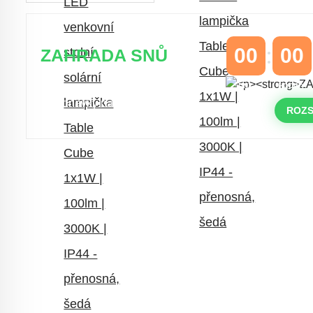
00
00
ZAHRADA SNŮ
DNY
HODINY
Časově omezená
sleva 20 % na
objednávky nad 10.000 Kč
ROZS
s kódem:
VIP20