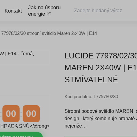
Jak na úsporu
Kontakt
energie 🌱
 77978/02/30 stropní svítidlo Maren 2x40W | E14
LUCIDE 77978/02/
MAREN 2X40W | E1
STMÍVATELNÉ
Kód produktu: L779780230
Stropní bodové svítidlo MAREN 
00
00
design , který kombinuje hranaté 
nejenže…
MINUTY
VTEŘINY