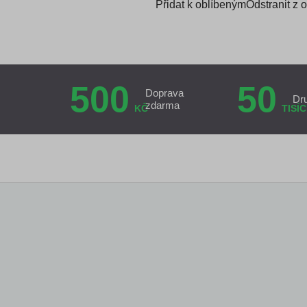
Přidat k oblíbeným
Odstranit z 
500
50
Doprava
Dr
zdarma
KČ
TISÍC