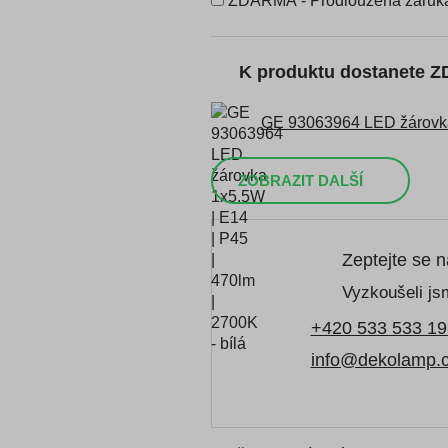
ZDARMA - Prodloužená záruka
K produktu dostanete 
GE 93063964 LED žárovka 
ZOBRAZIT DALŠÍ
Zeptejte se 
Vyzkoušeli jsm
+420 533 533 19
info@dekolamp.