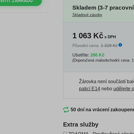
VÍTIT ZAHRADU
Skladem (3-7 pracovní
Skladové zásoby
1 063
Kč
s DPH
Původní cena:
1 329 Kč
Ušetříte:
266 Kč
(Doporučená maloobchodní cena: 1
Žárovka není součástí bal
paticí E14
nebo
udělejte s
50 dní na vrácení zakoupen
Extra služby