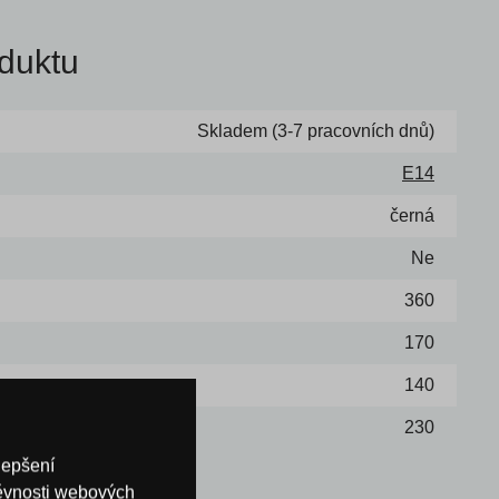
duktu
Skladem (3-7 pracovních dnů)
E14
černá
Ne
360
170
140
230
lepšení
těvnosti webových