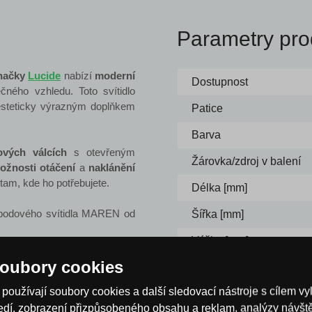
Parametry pro
značky
Lucide
nabízí
moderní
Dostupnost
ečného vzhledu. Toto svítidlo
 esteticky výrazným doplňkem
Patice
Barva
ových válcích
s otevřeným
Žárovka/zdroj v balení
ožnosti otáčení
a
naklánění
am, kde ho potřebujete.
Délka [mm]
 bodového svítidla MAREN od
Šířka [mm]
Výška [mm]
oubory cookies
Napětí
používají soubory cookies a další sledovací nástroje s cílem vy
ředí, zobrazení přizpůsobeného obsahu a reklam, analýzy návš