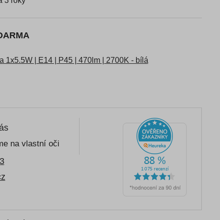
 3 roky
ZDARMA
1x5.5W | E14 | P45 | 470lm | 2700K - bílá
nás
e na vlastní oči
3
cz