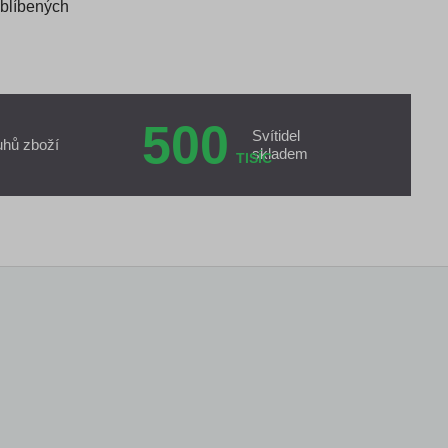
oblíbených
500
Svítidel
uhů zboží
skladem
TISÍC