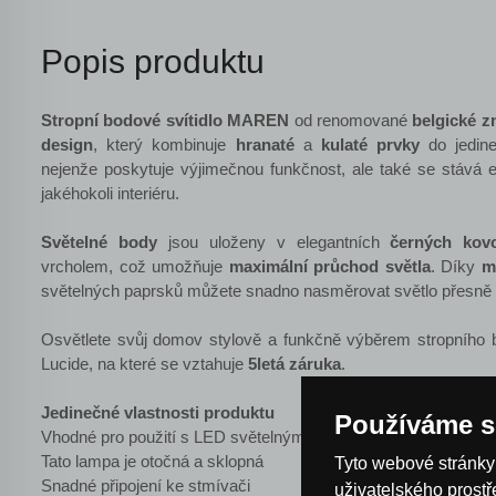
Popis produktu
Stropní bodové svítidlo MAREN
od renomované
belgické 
design
, který kombinuje
hranaté
a
kulaté prvky
do jedin
nejenže poskytuje výjimečnou funkčnost, ale také se stává
jakéhokoli interiéru.
Světelné body
jsou uloženy v elegantních
černých kov
vrcholem, což umožňuje
maximální průchod světla
. Díky
m
světelných paprsků můžete snadno nasměrovat světlo přesně t
Osvětlete svůj domov stylově a funkčně výběrem stropního
Lucide, na které se vztahuje
5letá záruka
.
Jedinečné vlastnosti produktu
Používáme s
Vhodné pro použití s ​​LED světelnými zdroji
Tato lampa je otočná a sklopná
Tyto webové stránky 
Snadné připojení ke stmívači
uživatelského prost