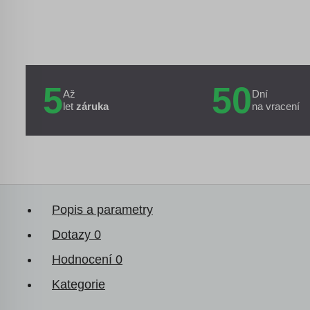
5
50
Až
Dní
let
záruka
na vracení
Popis a parametry
Dotazy
0
Hodnocení
0
Kategorie