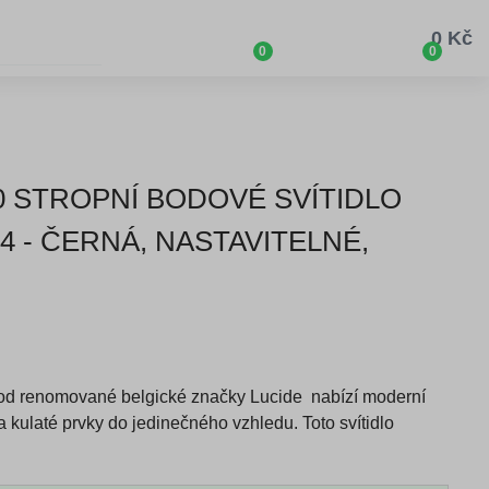
0 Kč
0
0
30 STROPNÍ BODOVÉ SVÍTIDLO
4 - ČERNÁ, NASTAVITELNÉ,
od renomované belgické značky Lucide nabízí moderní
a kulaté prvky do jedinečného vzhledu. Toto svítidlo