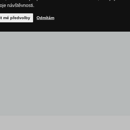
roje návštěvnosti.
it mé předvolby
Odmítám