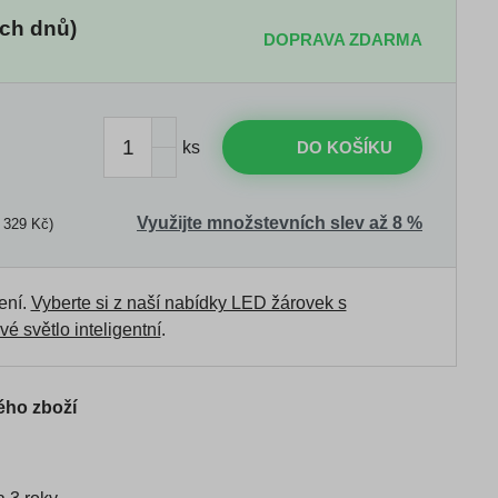
ch dnů)
DOPRAVA ZDARMA
ks
DO KOŠÍKU
Využijte množstevních slev až 8 %
 329 Kč)
ení.
Vyberte si z naší nabídky LED žárovek s
vé světlo inteligentní
.
ého zboží