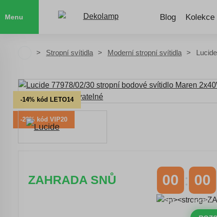
Blog
Kolekce
Menu
Stropní svítidla
Moderní stropní svítidla
Lucide
-14% kód LETO14
-20% kód VIP20
00
00
ZAHRADA SNŮ
DNY
HODINY
Časově omezená
sleva 20 % na
objednávky nad 10.000 Kč