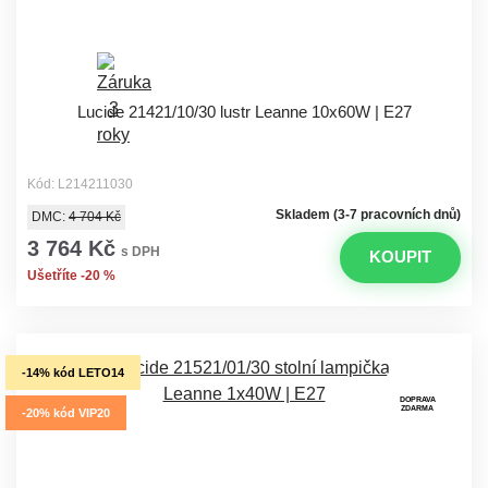
Lucide 21421/10/30 lustr Leanne 10x60W | E27
Kód: L214211030
Skladem (3-7 pracovních dnů)
DMC:
4 704 Kč
3 764 Kč
s DPH
KOUPIT
Ušetříte -20 %
-14% kód LETO14
DOPRAVA
ZDARMA
-20% kód VIP20