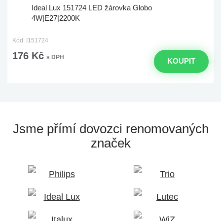
Ideal Lux 151724 LED žárovka Globo
4W|E27|2200K
Kód: I151724
176 Kč
s DPH
KOUPIT
Jsme přímí dovozci
renomovaných
značek