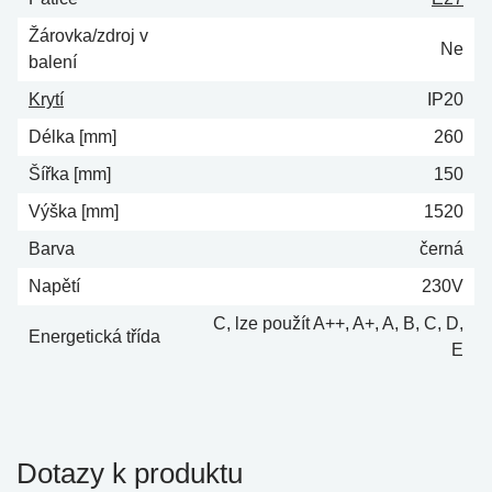
Žárovka/zdroj v
Ne
balení
Krytí
IP20
Délka [mm]
260
Šířka [mm]
150
Výška [mm]
1520
Barva
černá
Napětí
230V
C, lze použít A++, A+, A, B, C, D,
Energetická třída
E
Dotazy k produktu