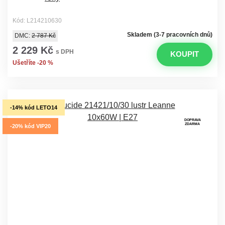
Kód: L214210630
Skladem (3-7 pracovních dnů)
DMC:
2 787 Kč
2 229 Kč
s DPH
KOUPIT
Ušetříte -20 %
-14% kód LETO14
DOPRAVA
ZDARMA
-20% kód VIP20