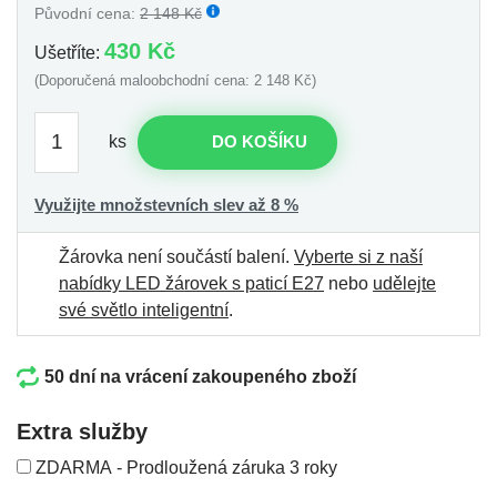
Původní cena:
2 148 Kč
430 Kč
Ušetříte:
(Doporučená maloobchodní cena: 2 148 Kč)
ks
DO KOŠÍKU
Využijte množstevních slev až 8 %
Žárovka není součástí balení.
Vyberte si z naší
nabídky LED žárovek s paticí E27
nebo
udělejte
své světlo inteligentní
.
50 dní na vrácení zakoupeného zboží
Extra služby
ZDARMA - Prodloužená záruka 3 roky