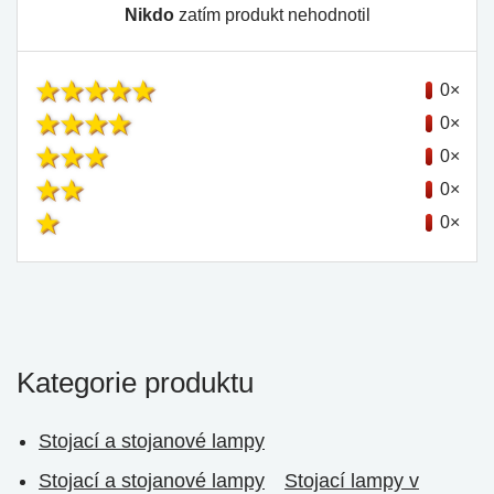
Nikdo
zatím produkt nehodnotil
0×
0×
0×
0×
0×
Kategorie produktu
Stojací a stojanové lampy
Stojací a stojanové lampy
Stojací lampy v