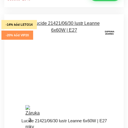
-14% kód LETO14
DOPRAVA
ZDARMA
-20% kód VIP20
Lucide 21421/06/30 lustr Leanne 6x60W | E27