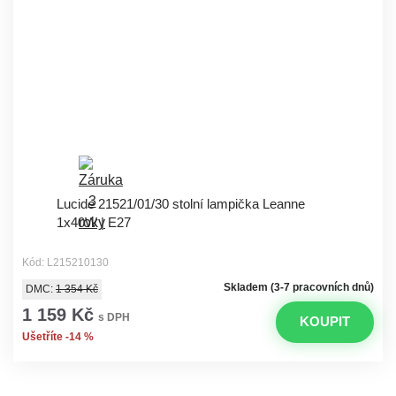
Lucide 21521/01/30 stolní lampička Leanne
1x40W | E27
Kód: L215210130
Skladem (3-7 pracovních dnů)
DMC:
1 354 Kč
1 159 Kč
s DPH
KOUPIT
Ušetříte -14 %