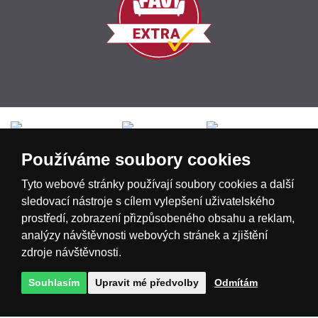
Česká republika
Slovensko
Deutschland
Používáme soubory cookies
Magyarország
Österreich
België
Tyto webové stránky používají soubory cookies a další
sledovací nástroje s cílem vylepšení uživatelského
prostředí, zobrazení přizpůsobeného obsahu a reklam,
Nederland
analýzy návštěvnosti webových stránek a zjištění
zdroje návštěvnosti.
Souhlasím
Upravit mé předvolby
Odmítám