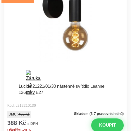
Lucide 21221/01/30 nástěnné svítidlo Leanne
1x60W | E27
Kód: L212210130
Skladem (3-7 pracovních dnů)
DMC:
485 Kč
388 Kč
s DPH
KOUPIT
Ušetříte -20 %