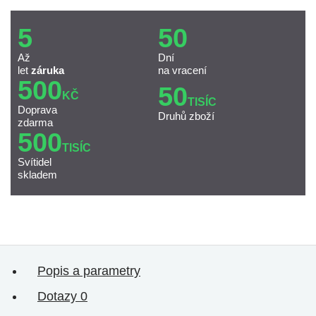
5
50
Až
Dní
let
záruka
na vracení
500
50
KČ
TISÍC
Doprava
Druhů zboží
zdarma
500
TISÍC
Svítidel
skladem
Popis a parametry
Dotazy
0