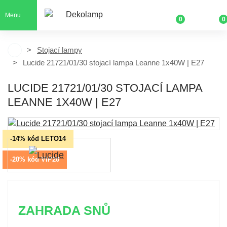
Menu
0
0
Stojací lampy
Lucide 21721/01/30 stojací lampa Leanne 1x40W | E27
LUCIDE 21721/01/30 STOJACÍ LAMPA
LEANNE 1X40W | E27
-14% kód LETO14
-20% kód VIP20
ZAHRADA SNŮ