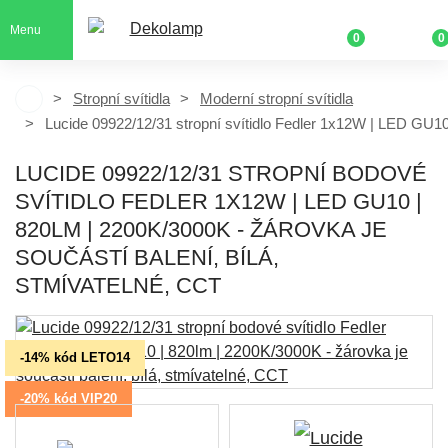
Menu
0
0
Stropní svítidla
Moderní stropní svítidla
Lucide 09922/12/31 stropní svítidlo Fedler 1x12W | LED GU1
LUCIDE 09922/12/31 STROPNÍ BODOVÉ
SVÍTIDLO FEDLER 1X12W | LED GU10 |
820LM | 2200K/3000K - ŽÁROVKA JE
SOUČÁSTÍ BALENÍ, BÍLÁ,
STMÍVATELNÉ, CCT
-14% kód LETO14
-20% kód VIP20