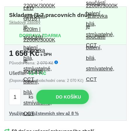
Skladem (3-7 pracovních dnů)
Skladové zásoby
DOPRAVA ZDARMA
1 656
Kč
s DPH
Původní cena:
2 070 Kč
414 Kč
Ušetříte:
(Doporučená maloobchodní cena: 2 070 Kč)
ks
DO KOŠÍKU
Využijte množstevních slev až 8 %