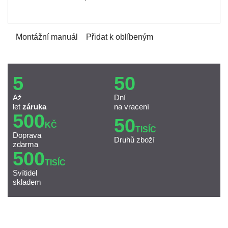
Montážní manuál
Přidat k oblíbeným
5
50
Až
Dní
let
záruka
na vracení
500
50
KČ
TISÍC
Doprava
Druhů zboží
zdarma
500
TISÍC
Svítidel
skladem