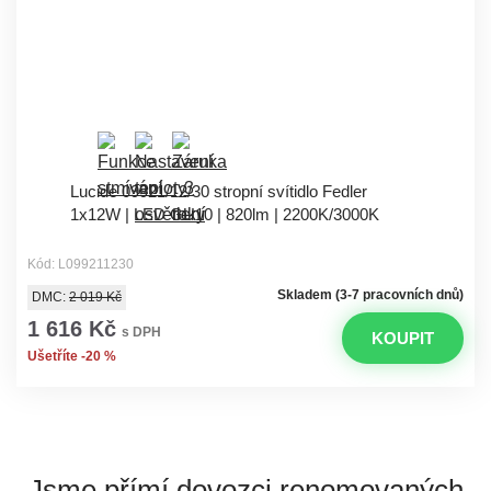
Lucide 09921/12/30 stropní svítidlo Fedler
1x12W | LED GU10 | 820lm | 2200K/3000K
Kód: L099211230
Skladem (3-7 pracovních dnů)
DMC:
2 019 Kč
1 616 Kč
s DPH
KOUPIT
Ušetříte -20 %
Jsme přímí dovozci
renomovaných