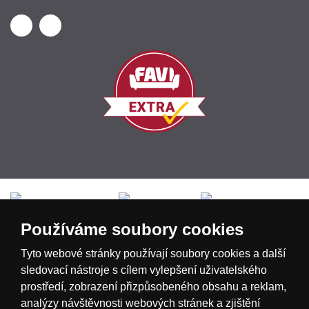
Česká republika
Slovensko
Deutschland
Používáme soubory cookies
Magyarország
Österreich
België
Tyto webové stránky používají soubory cookies a další
sledovací nástroje s cílem vylepšení uživatelského
prostředí, zobrazení přizpůsobeného obsahu a reklam,
Nederland
analýzy návštěvnosti webových stránek a zjištění