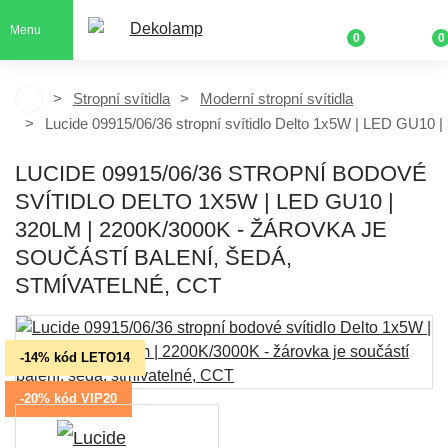
Menu
0
0
Stropní svítidla
Moderní stropní svítidla
Lucide 09915/06/36 stropní svítidlo Delto 1x5W | LED GU10 
LUCIDE 09915/06/36 STROPNÍ BODOVÉ
SVÍTIDLO DELTO 1X5W | LED GU10 |
320LM | 2200K/3000K - ŽÁROVKA JE
SOUČÁSTÍ BALENÍ, ŠEDÁ,
STMÍVATELNÉ, CCT
-14% kód LETO14
-20% kód VIP20