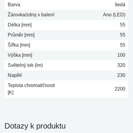
Barva
šedá
Žárovka/zdroj v balení
Ano (LED)
Délka [mm]
55
Průměr [mm]
55
Šířka [mm]
55
Výška [mm]
100
Světelný tok (lm)
320
Napětí
230
Teplota chromatičnosti
2200
[K]
Dotazy k produktu