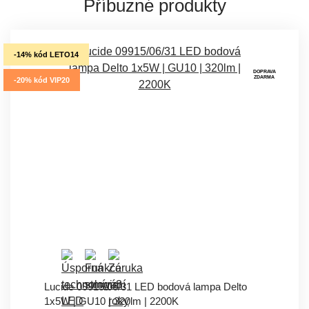
Příbuzné produkty
-14% kód LETO14
DOPRAVA
ZDARMA
-20% kód VIP20
Lucide 09915/06/31 LED bodová lampa Delto
1x5W | GU10 | 320lm | 2200K