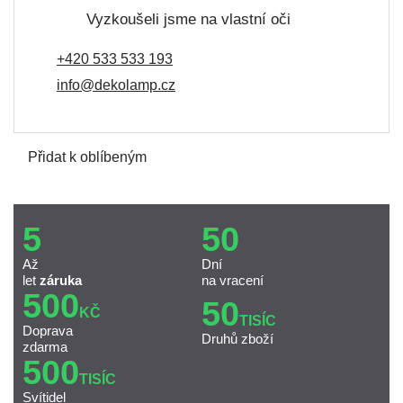
Vyzkoušeli jsme na vlastní oči
+420 533 533 193
info@dekolamp.cz
Přidat k oblíbeným
5
50
Až
Dní
let
záruka
na vracení
500
50
KČ
TISÍC
Doprava
Druhů zboží
zdarma
500
TISÍC
Svítidel