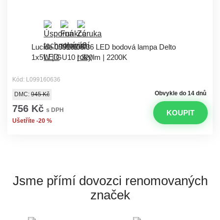
Lucide 09916/06/36 LED bodová lampa Delto
1x5W | GU10 | 320lm | 2200K
Kód: L099160636
Obvykle do 14 dnů
DMC:
945 Kč
756 Kč
s DPH
KOUPIT
Ušetříte -20 %
Jsme přímí dovozci
renomovaných
značek