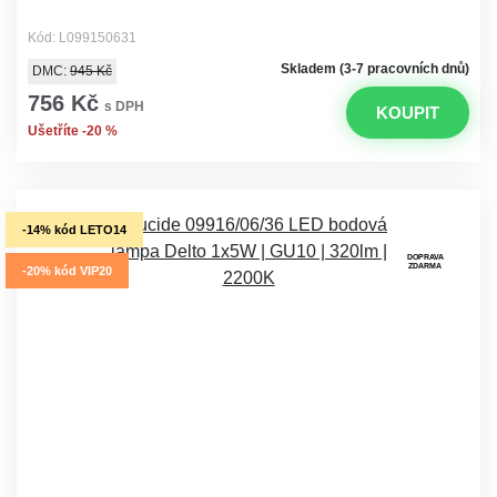
Kód: L099150631
Skladem (3-7 pracovních dnů)
DMC:
945 Kč
756 Kč
s DPH
KOUPIT
Ušetříte -20 %
-14% kód LETO14
DOPRAVA
ZDARMA
-20% kód VIP20