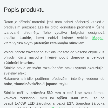
Popis produktu
Ratan je přírodní materiál, jenž nám nabízí nádherný vzhled a
především pružnost. Lze ho proto jednoduše proměnit v různě
tvarované předměty. Toho využívá belgická designová
značka
Lucide
, která nabízí krásné svítidlo
Magali
,
které vyniká svým
pleteným ratanovým stínidlem
.
Volbou tohoto závěsného svítidla vnesete do Vašeho obydlí kus
přírody, čímž navodíte
hřejivý pocit domova
a
celkové
zútulnění interiéru
.
Stínidlo navíc ve svém rozsvíceném stavu vytváří okouzlující
světelný efekt.
Ratanové stínidlo podthrne především interiéry vedené do
boho
,
skandinávského
či
japandi stylu
.
Stínidlo měří v
průměru 560 mm
a celé i se svou černou
kovovou základnou měří na
výšku 1600 mm
. Lze ho
osadit
1x40W LED
žárovkou s paticí
E27
. Samotná žárovka