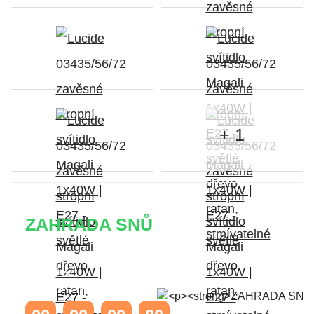
+ 1
ZAHRADA SNŮ
Časově omezená
sleva 20 % na objednávky nad
10.000 Kč
s kódem:
VIP20