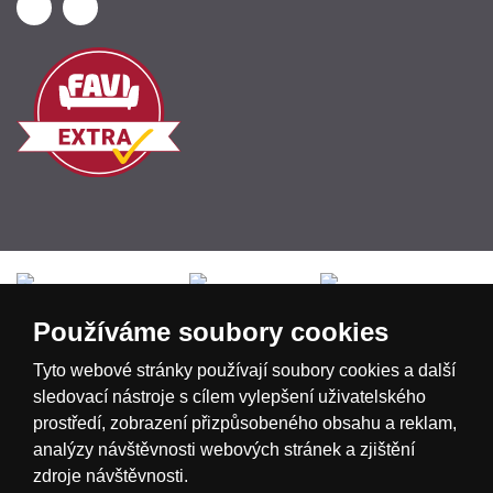
Česká republika
Slovensko
Deutschland
Používáme soubory cookies
Magyarország
Österreich
België
Tyto webové stránky používají soubory cookies a další
sledovací nástroje s cílem vylepšení uživatelského
prostředí, zobrazení přizpůsobeného obsahu a reklam,
Nederland
analýzy návštěvnosti webových stránek a zjištění
zdroje návštěvnosti.