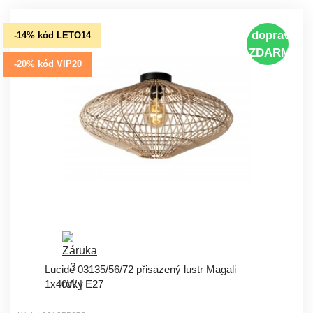
doprava
-14% kód LETO14
ZDARMA
-20% kód VIP20
Lucide 03135/56/72 přisazený lustr Magali
1x40W | E27