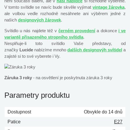
není součástí balení, ale v
naší nabídce
si rozhodně vyberete.
V tomto svítidle se navíc bude skvěle vyjímat
vintage žárovka
,
ale volbou vedle rozhodně nesáhnete ani výběrem jedné z
našich
designových žárovek
.
Svítidlo u nás najdete též v
černém provedení
a dokonce
i ve
variantě přisazeného stropního svítidla
.
Nesplňuje-li toto svítidlo Vaše představy, od
značky
Lucide
nabízíme mnoho
dalších designovýh svítidel
a
zajisté si to své vyberete i Vy.
Záruka 3 roky
- na osvětlení je poskytnuta záruka 3 roky
Parametry produktu
Dostupnost
Obvykle do 14 dnů
Patice
E27