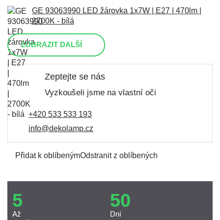
GE 93063990 LED žárovka 1x7W | E27 | 470lm |
2700K - bílá
ZOBRAZIT DALŠÍ
Zeptejte se nás
Vyzkoušeli jsme na vlastní oči
+420 533 533 193
info@dekolamp.cz
Přidat k oblíbeným
Odstranit z oblíbených
5
50
Až
Dní