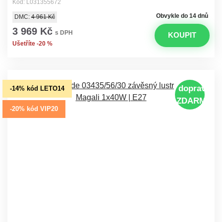
Kód: L031355672
Obvykle do 14 dnů
DMC:
4 961 Kč
3 969 Kč
s DPH
KOUPIT
Ušetříte -20 %
doprava
-14% kód LETO14
ZDARMA
-20% kód VIP20