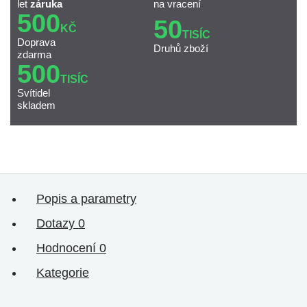
let
záruka
na vracení
500
50
KČ
TISÍC
Doprava
Druhů zboží
zdarma
500
TISÍC
Svítidel
skladem
Popis a parametry
Dotazy
0
Hodnocení
0
Kategorie