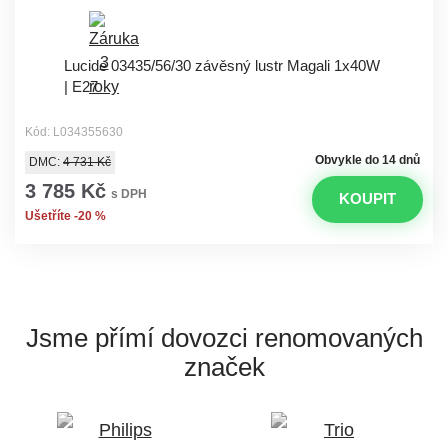
Lucide 03435/56/30 závěsný lustr Magali 1x40W
| E27
Kód: L034355630
Obvykle do 14 dnů
DMC:
4 731 Kč
3 785 Kč
s DPH
KOUPIT
Ušetříte -20 %
Jsme přímí dovozci
renomovaných
značek