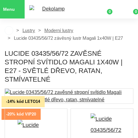
Menu
0
0
Lustry
Moderní lustry
Lucide 03435/56/72 závěsný lustr Magali 1x40W | E27
LUCIDE 03435/56/72 ZAVĚSNÉ
STROPNÍ SVÍTIDLO MAGALI 1X40W |
E27 - SVĚTLÉ DŘEVO, RATAN,
STMÍVATELNÉ
-14% kód LETO14
-20% kód VIP20