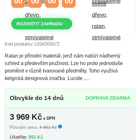
00
00
00
00
DNY
HODINY
MINUTY
VTEŘINY
ROZSVÍTIT ZAHRADU
Kód produktu: L034355672
Ratan je přírodní materiál, jenž nám nabízí nádherný
vzhled a především pružnost. Lze ho proto jednoduše
proměnit v různě tvarované předměty. Toho využívá
belgická designová značka Lucide ,…
Obvykle do 14 dnů
DOPRAVA ZDARMA
3 969
Kč
s DPH
Původní cena:
4 961 Kč
Ušetříte:
992 Kč