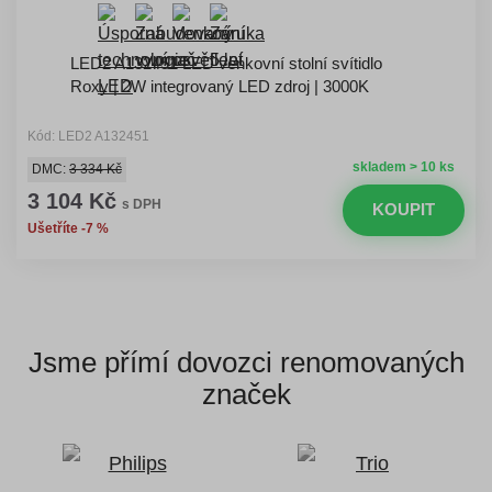
LED2 A132451 LED venkovní stolní svítidlo
Roxy | 2W integrovaný LED zdroj | 3000K
Kód: LED2 A132451
skladem > 10 ks
DMC:
3 334 Kč
3 104 Kč
s DPH
KOUPIT
Ušetříte -7 %
Jsme přímí dovozci
renomovaných
značek