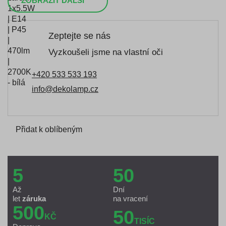
ZOBRAZIT DALŠÍ
Zeptejte se nás
Vyzkoušeli jsme na vlastní oči
+420 533 533 193
info@dekolamp.cz
Přidat k oblíbeným
5
50
Až
Dní
let
záruka
na vracení
500
50
KČ
TISÍC