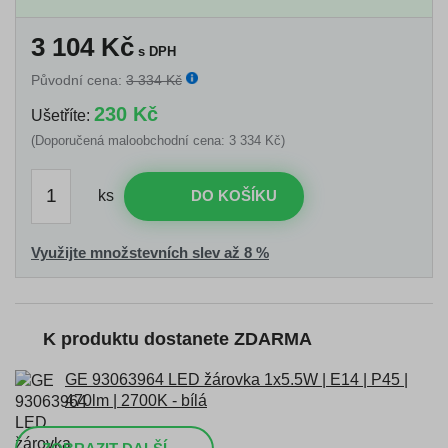
3 104
Kč
s DPH
Původní cena:
3 334 Kč
230 Kč
Ušetříte:
(Doporučená maloobchodní cena: 3 334 Kč)
ks
DO KOŠÍKU
Využijte množstevních slev až 8 %
K produktu dostanete ZDARMA
GE 93063964 LED žárovka 1x5.5W | E14 | P45 |
470lm | 2700K - bílá