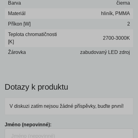
Barva
čierna
Materiál
hliník, PMMA
Příkon [W]
2
Teplota chromatičnosti
2700-3000K
[K]
Žárovka
zabudovaný LED zdroj
Dotazy k produktu
V diskuzi zatím nejsou žádné příspěvky, buďte první!
Jméno (nepovinné):