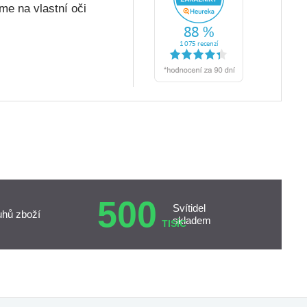
me na vlastní oči
500
Svítidel
uhů zboží
skladem
TISÍC