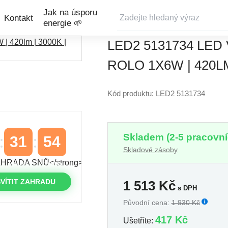
Jak na úsporu
Kontakt
energie 🌱
LED2 5131734 LED
ROLO 1X6W | 420LM
Kód produktu: LED2 5131734
Skladem (2-5 pracovní
31
54
Skladové zásoby
MINUTY
VTEŘINY
VÍTIT ZAHRADU
1 513
Kč
s DPH
Původní cena:
1 930 Kč
417 Kč
Ušetříte: