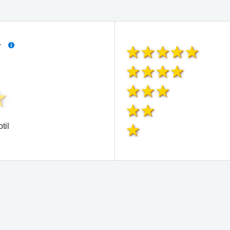
í
til