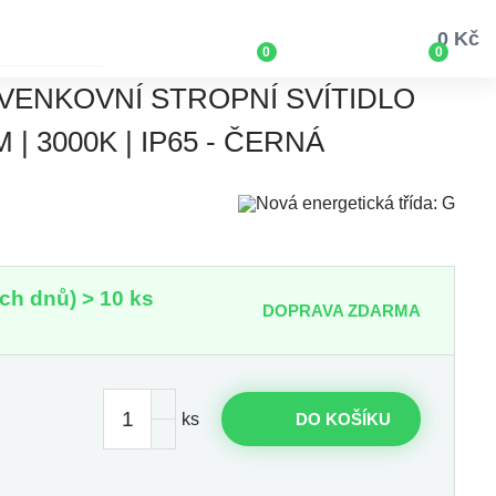
0 Kč
0
0
 VENKOVNÍ STROPNÍ SVÍTIDLO
 | 3000K | IP65 - ČERNÁ
ch dnů) > 10 ks
DOPRAVA ZDARMA
ks
DO KOŠÍKU