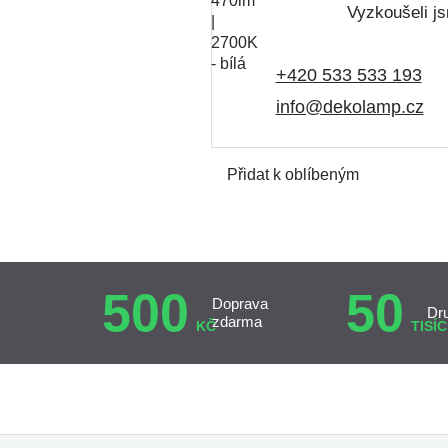
Vyzkoušeli js
+420 533 533 193
info@dekolamp.cz
Přidat k oblíbeným
500
50
Doprava
Dr
zdarma
KČ
TISÍC