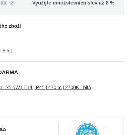
Využijte množstevních slev až 8 %
 930 Kč)
ého zboží
5 let
ZDARMA
1x5.5W | E14 | P45 | 470lm | 2700K - bílá
nás