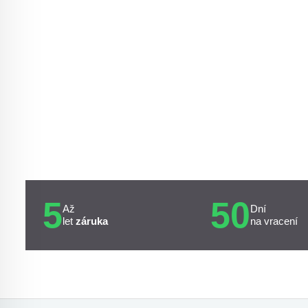
5
50
Až
Dní
let
záruka
na vracení