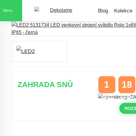
Blog
Kolekce
Menu
1
18
ZAHRADA SNŮ
DNY
HODINY
Časově omezená
sleva 20 % na
objednávky nad 10.000 Kč
ROZS
s kódem:
VIP20