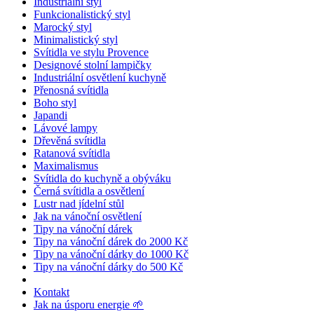
Industriální styl
Funkcionalistický styl
Marocký styl
Minimalistický styl
Svítidla ve stylu Provence
Designové stolní lampičky
Industriální osvětlení kuchyně
Přenosná svítidla
Boho styl
Japandi
Lávové lampy
Dřevěná svítidla
Ratanová svítidla
Maximalismus
Svítidla do kuchyně a obýváku
Černá svítidla a osvětlení
Lustr nad jídelní stůl
Jak na vánoční osvětlení
Tipy na vánoční dárek
Tipy na vánoční dárek do 2000 Kč
Tipy na vánoční dárky do 1000 Kč
Tipy na vánoční dárky do 500 Kč
Kontakt
Jak na úsporu energie 🌱