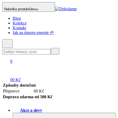
Nabídka produktů
Menu
Blog
Kolekce
Kontakt
Jak na úsporu energie 🌱
0
0
0 Kč
Způsoby doručení
Přepravce
69 Kč
Doprava zdarma od 500 Kč
Akce a slevy