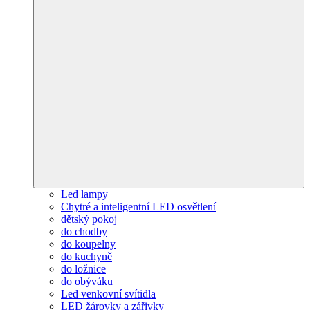
Led lampy
Chytré a inteligentní LED osvětlení
dětský pokoj
do chodby
do koupelny
do kuchyně
do ložnice
do obýváku
Led venkovní svítidla
LED žárovky a zářivky