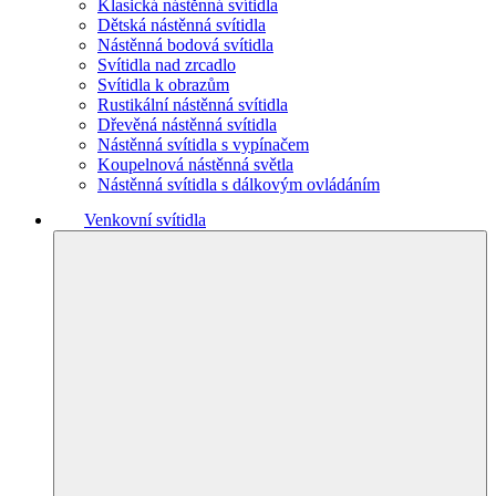
Klasická nástěnná svítidla
Dětská nástěnná svítidla
Nástěnná bodová svítidla
Svítidla nad zrcadlo
Svítidla k obrazům
Rustikální nástěnná svítidla
Dřevěná nástěnná svítidla
Nástěnná svítidla s vypínačem
Koupelnová nástěnná světla
Nástěnná svítidla s dálkovým ovládáním
Venkovní svítidla