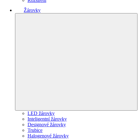
Rozšíření
Žárovky
LED žárovky
Inteligentní žárovky
Designové žárovky
Trubice
Halogenové žárovky