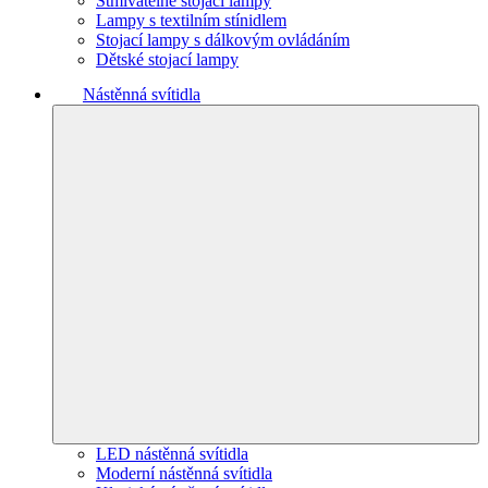
Stmívatelné stojací lampy
Lampy s textilním stínidlem
Stojací lampy s dálkovým ovládáním
Dětské stojací lampy
Nástěnná svítidla
LED nástěnná svítidla
Moderní nástěnná svítidla