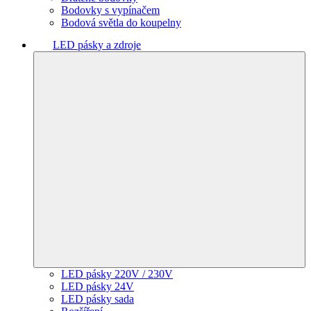
Bodovky s vypínačem
Bodová světla do koupelny
LED pásky a zdroje
LED pásky 220V / 230V
LED pásky 24V
LED pásky sada