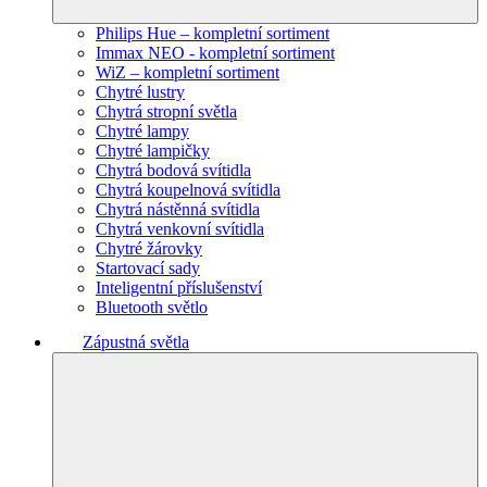
Philips Hue – kompletní sortiment
Immax NEO - kompletní sortiment
WiZ – kompletní sortiment
Chytré lustry
Chytrá stropní světla
Chytré lampy
Chytré lampičky
Chytrá bodová svítidla
Chytrá koupelnová svítidla
Chytrá nástěnná svítidla
Chytrá venkovní svítidla
Chytré žárovky
Startovací sady
Inteligentní příslušenství
Bluetooth světlo
Zápustná světla