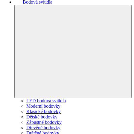
Bodová svítidla
LED bodová svítidla
Moderní bodovky
Klasické bodovky
Dětské bodovky
Zápustné bodovky
Dřevěné bodovky
Drátěné bodovky