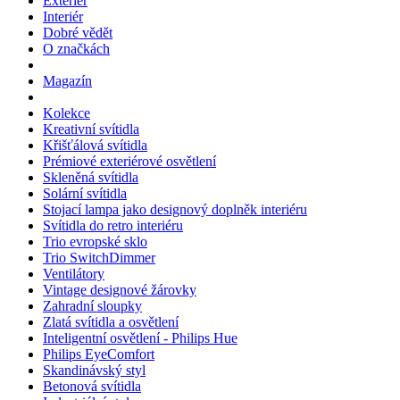
Exteriér
Interiér
Dobré vědět
O značkách
Magazín
Kolekce
Kreativní svítidla
Křišťálová svítidla
Prémiové exteriérové osvětlení
Skleněná svítidla
Solární svítidla
Stojací lampa jako designový doplněk interiéru
Svítidla do retro interiéru
Trio evropské sklo
Trio SwitchDimmer
Ventilátory
Vintage designové žárovky
Zahradní sloupky
Zlatá svítidla a osvětlení
Inteligentní osvětlení - Philips Hue
Philips EyeComfort
Skandinávský styl
Betonová svítidla