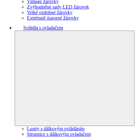
Vintage žárovky
Zvýhodněné sady LED žárovek
Velké ozdobné žárovky
Extrémně úsporné žárovky
Svítidla s ovladačem
Lustry s dálkovým ovládáním
Stropnice s dálkovým ovladačem