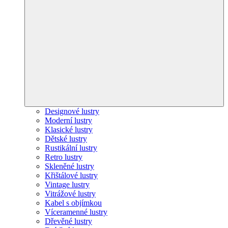
Designové lustry
Moderní lustry
Klasické lustry
Dětské lustry
Rustikální lustry
Retro lustry
Skleněné lustry
Křištálové lustry
Vintage lustry
Vitrážové lustry
Kabel s objímkou
Víceramenné lustry
Dřevěné lustry