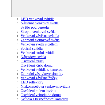
LED venkovní svítidla
Nástěnná venkovní světla
Světlo pod pergolu
Stropní venkovní světla
Venkovní závěsná svítidla
Zahradní sloupková světla
Venkovní světla s čidlem
Solární svítidla
Venkovní stolní svítidla
Nájezdová světla
Osvětlení terasy
Osvětlené číslo domu
Venkovní svítidla s kamerou
Zahradní zásuvkové sloupky
Venkovní závěsné řetězy
LED reflektory
Nízkonapěťová venkovní svítidla
Osvětlení kolem bazénu
Osvětlení vchodu do domu
Svítidla s bezpečnostní kamerou