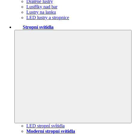
Drátěné lustry
Lustříky nad bar
Lustry na lanku
LED lustry a stropnice
Stropní svítidla
LED stropní svítidla
Moderní stropní svítidla