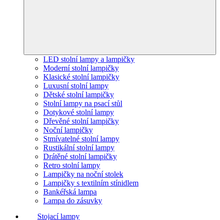
LED stolní lampy a lampičky
Moderní stolní lampičky
Klasické stolní lampičky
Luxusní stolní lampy
Dětské stolní lampičky
Stolní lampy na psací stůl
Dotykové stolní lampy
Dřevěné stolní lampičky
Noční lampičky
Stmívatelné stolní lampy
Rustikální stolní lampy
Drátěné stolní lampičky
Retro stolní lampy
Lampičky na noční stolek
Lampičky s textilním stínidlem
Bankéřská lampa
Lampa do zásuvky
Stojací lampy