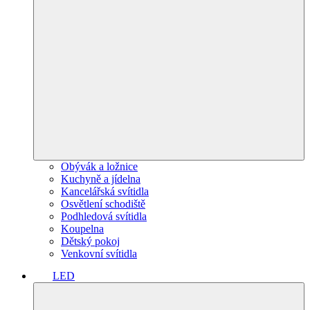
Obývák a ložnice
Kuchyně a jídelna
Kancelářská svítidla
Osvětlení schodiště
Podhledová svítidla
Koupelna
Dětský pokoj
Venkovní svítidla
LED