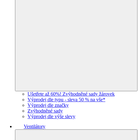
Ušetřete až 60%! Zvýhodněné sady žárovek
Výprodej dle typu - sleva 50 % na vše*
Výprodej dle značky
Zvýhodněné sady
Výprodej dle výše slevy
Ventilátory