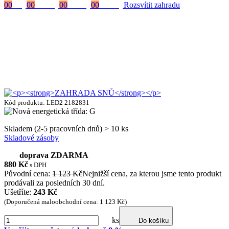
00
Dny
00
Hodiny
00
Minuty
00
Vteřiny
Rozsvítit zahradu
Kód produktu: LED2 2182831
Skladem (2-5 pracovních dnů) > 10 ks
Skladové zásoby
doprava ZDARMA
880
Kč
s DPH
Původní cena:
1 123 Kč
Nejnižší cena, za kterou jsme tento produkt
prodávali za posledních 30 dní.
Ušetříte:
243 Kč
(Doporučená maloobchodní cena: 1 123 Kč)
ks
Do košíku