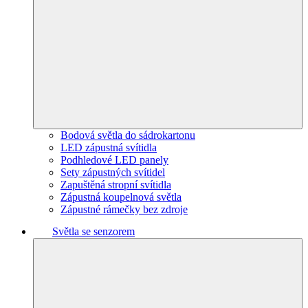
Bodová světla do sádrokartonu
LED zápustná svítidla
Podhledové LED panely
Sety zápustných svítidel
Zapuštěná stropní svítidla
Zápustná koupelnová světla
Zápustné rámečky bez zdroje
Světla se senzorem