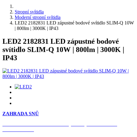
Stropní svítidla
Moderní stropní svítidla
LED2 2182831 LED zápustné bodové svítidlo SLIM-Q 10W
| 800lm | 3000K | IP43
LED2 2182831 LED zápustné bodové
svítidlo SLIM-Q 10W | 800lm | 3000K |
IP43
ZAHRADA SNŮ
Časově omezená
sleva 20 % na objednávky nad 10.000 Kč
s kódem:
VIP20