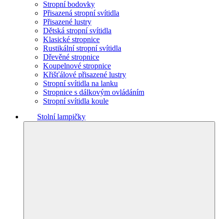
Stropní bodovky
Přisazená stropní svítidla
Přisazené lustry
Dětská stropní svítidla
Klasické stropnice
Rustikální stropní svítidla
Dřevěné stropnice
Koupelnové stropnice
Křišťálové přisazené lustry
Stropní svítidla na lanku
Stropnice s dálkovým ovládáním
Stropní svítidla koule
Stolní lampičky