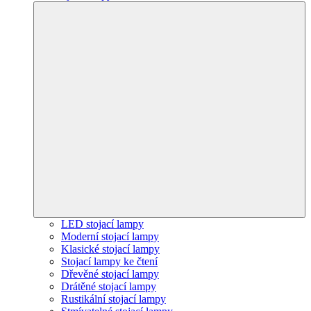
LED stojací lampy
Moderní stojací lampy
Klasické stojací lampy
Stojací lampy ke čtení
Dřevěné stojací lampy
Drátěné stojací lampy
Rustikální stojací lampy