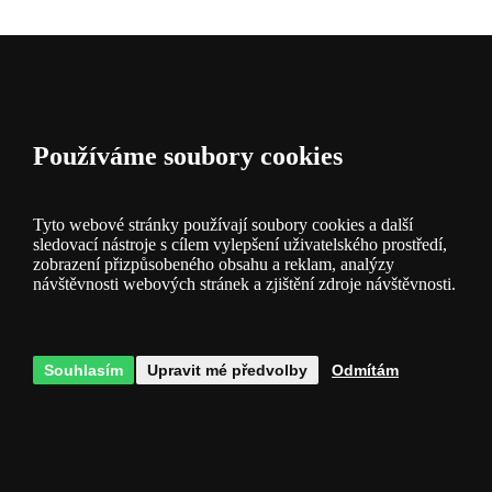
Popis a
Používáme soubory cookies
parametry
Tyto webové stránky používají soubory cookies a další
sledovací nástroje s cílem vylepšení uživatelského prostředí,
zobrazení přizpůsobeného obsahu a reklam, analýzy
návštěvnosti webových stránek a zjištění zdroje návštěvnosti.
Dotazy
0
Souhlasím
Upravit mé předvolby
Odmítám