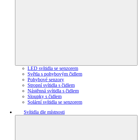
LED svítidla se senzorem
Světla s pohybovým čidlem
Pohybové senzory
Stropní svítidla s čidlem
Nástěnná svítidla s čidlem
Sloupky s čidlem
Solární svítidla se senzorem
Svítidla dle místnosti