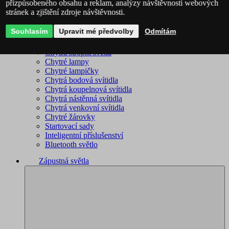
přizpůsobeného obsahu a reklam, analýzy návštěvnosti webových
stránek a zjištění zdroje návštěvnosti.
Philips Hue – kompletní sortiment
Immax NEO - kompletní sortiment
Souhlasím
Upravit mé předvolby
Odmítám
WiZ – kompletní sortiment
Chytré lustry
Chytrá stropní světla
Chytré lampy
Chytré lampičky
Chytrá bodová svítidla
Chytrá koupelnová svítidla
Chytrá nástěnná svítidla
Chytrá venkovní svítidla
Chytré žárovky
Startovací sady
Inteligentní příslušenství
Bluetooth světlo
Zápustná světla