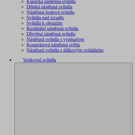
Klasická nástěnná svítidla
Dětská nástěnná svítidla
Nástěnná bodová svítidla
Svítidla nad zrcadlo
Svítidla k obrazům
Rustikální nástěnná svítidla
Dřevěná nástěnná svítidla
Nástěnná svítidla s vypínačem
Koupelnová nástěnná světla
Nástěnná svítidla s dálkovým ovládáním
Venkovní svítidla