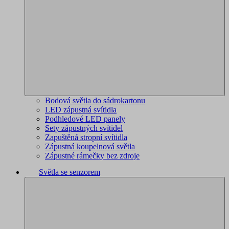
Bodová světla do sádrokartonu
LED zápustná svítidla
Podhledové LED panely
Sety zápustných svítidel
Zapuštěná stropní svítidla
Zápustná koupelnová světla
Zápustné rámečky bez zdroje
Světla se senzorem