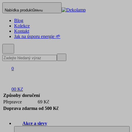
Nabídka produktů
Menu
Blog
Kolekce
Kontakt
Jak na úsporu energie 🌱
0
0
0 Kč
Způsoby doručení
Přepravce
69 Kč
Doprava zdarma od 500 Kč
Akce a slevy