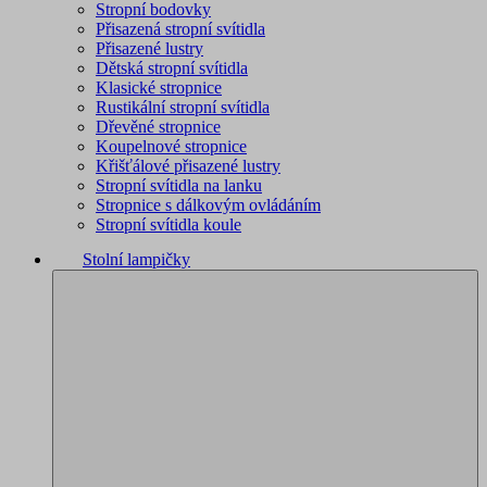
Stropní bodovky
Přisazená stropní svítidla
Přisazené lustry
Dětská stropní svítidla
Klasické stropnice
Rustikální stropní svítidla
Dřevěné stropnice
Koupelnové stropnice
Křišťálové přisazené lustry
Stropní svítidla na lanku
Stropnice s dálkovým ovládáním
Stropní svítidla koule
Stolní lampičky