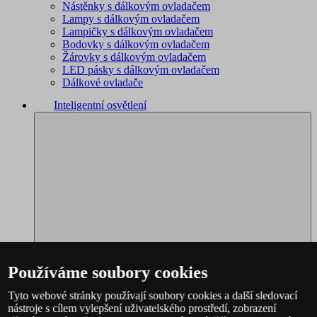
Nástěnky s dálkovým ovladačem
Lampy s dálkovým ovladačem
Lampičky s dálkovým ovladačem
Bodovky s dálkovým ovladačem
Žárovky s dálkovým ovladačem
LED pásky s dálkovým ovladačem
Dálkové ovladače
Inteligentní osvětlení
Používáme soubory cookies
Tyto webové stránky používají soubory cookies a další sledovací
nástroje s cílem vylepšení uživatelského prostředí, zobrazení