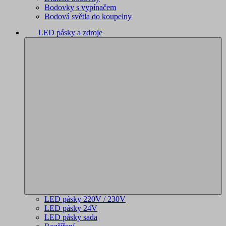
Bodovky s vypínačem
Bodová světla do koupelny
LED pásky a zdroje
LED pásky 220V / 230V
LED pásky 24V
LED pásky sada