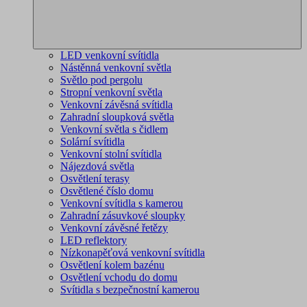
LED venkovní svítidla
Nástěnná venkovní světla
Světlo pod pergolu
Stropní venkovní světla
Venkovní závěsná svítidla
Zahradní sloupková světla
Venkovní světla s čidlem
Solární svítidla
Venkovní stolní svítidla
Nájezdová světla
Osvětlení terasy
Osvětlené číslo domu
Venkovní svítidla s kamerou
Zahradní zásuvkové sloupky
Venkovní závěsné řetězy
LED reflektory
Nízkonapěťová venkovní svítidla
Osvětlení kolem bazénu
Osvětlení vchodu do domu
Svítidla s bezpečnostní kamerou