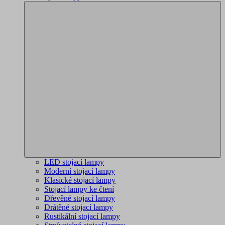
LED stojací lampy
Moderní stojací lampy
Klasické stojací lampy
Stojací lampy ke čtení
Dřevěné stojací lampy
Drátěné stojací lampy
Rustikální stojací lampy