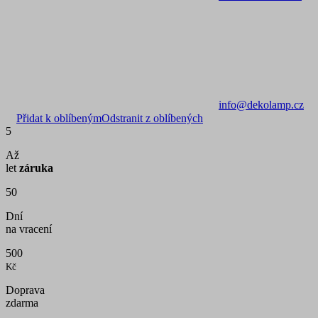
info@dekolamp.cz
Přidat k oblíbeným
Odstranit z oblíbených
5
Až
let
záruka
50
Dní
na vracení
500
Kč
Doprava
zdarma