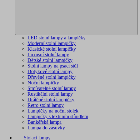
LED stolní lampy a lampičky
Moderní stolní lampičky
Klasické stolní lampičky
Luxusní stolní lampy
Dětské stolní lampičky
Stolní lampy na psací stůl
Dotykové stolní lampy
Dřevěné stolní lampičky
Noční lampičky
Stmívatelné stolní lampy
Rustikální stolní lampy
Drátěné stolní lampičky
Retro stolní lampy
Lampičky na noční stolek
Lampičky s textilním stínidlem
Bankéřská lampa
Lampa do zásuvky
Stojací lampy