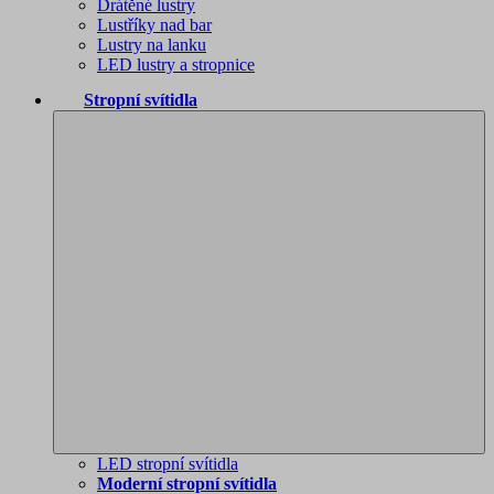
Drátěné lustry
Lustříky nad bar
Lustry na lanku
LED lustry a stropnice
Stropní svítidla
LED stropní svítidla
Moderní stropní svítidla