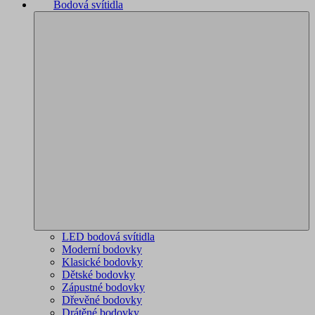
Bodová svítidla
LED bodová svítidla
Moderní bodovky
Klasické bodovky
Dětské bodovky
Zápustné bodovky
Dřevěné bodovky
Drátěné bodovky