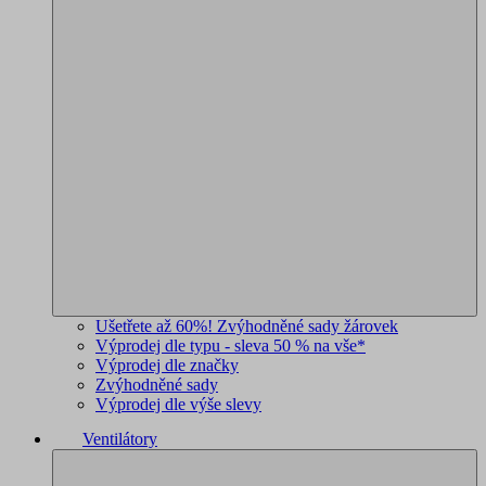
Ušetřete až 60%! Zvýhodněné sady žárovek
Výprodej dle typu - sleva 50 % na vše*
Výprodej dle značky
Zvýhodněné sady
Výprodej dle výše slevy
Ventilátory