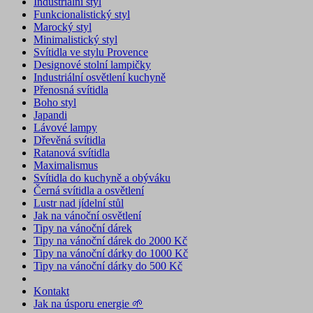
Industriální styl
Funkcionalistický styl
Marocký styl
Minimalistický styl
Svítidla ve stylu Provence
Designové stolní lampičky
Industriální osvětlení kuchyně
Přenosná svítidla
Boho styl
Japandi
Lávové lampy
Dřevěná svítidla
Ratanová svítidla
Maximalismus
Svítidla do kuchyně a obýváku
Černá svítidla a osvětlení
Lustr nad jídelní stůl
Jak na vánoční osvětlení
Tipy na vánoční dárek
Tipy na vánoční dárek do 2000 Kč
Tipy na vánoční dárky do 1000 Kč
Tipy na vánoční dárky do 500 Kč
Kontakt
Jak na úsporu energie 🌱