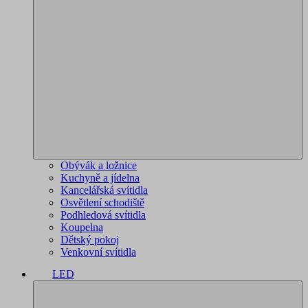
Obývák a ložnice
Kuchyně a jídelna
Kancelářská svítidla
Osvětlení schodiště
Podhledová svítidla
Koupelna
Dětský pokoj
Venkovní svítidla
LED