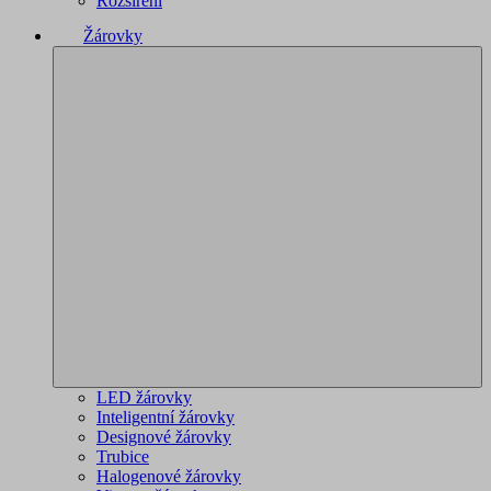
Rozšíření
Žárovky
LED žárovky
Inteligentní žárovky
Designové žárovky
Trubice
Halogenové žárovky