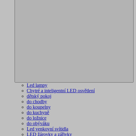
Led lampy
Chytré a inteligentní LED osvětlení
dětský pokoj
do chodby
do koupelny
do kuchyně
do ložnice
do obýváku
Led venkovní svítidla
LED žárovky a zářivky