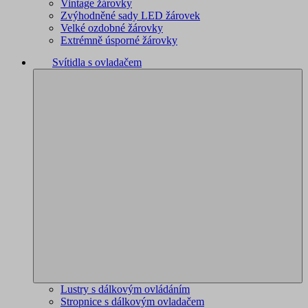
Vintage žárovky
Zvýhodněné sady LED žárovek
Velké ozdobné žárovky
Extrémně úsporné žárovky
Svítidla s ovladačem
Lustry s dálkovým ovládáním
Stropnice s dálkovým ovladačem