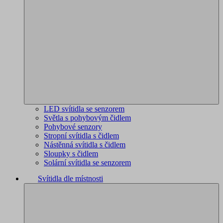
LED svítidla se senzorem
Světla s pohybovým čidlem
Pohybové senzory
Stropní svítidla s čidlem
Nástěnná svítidla s čidlem
Sloupky s čidlem
Solární svítidla se senzorem
Svítidla dle místnosti