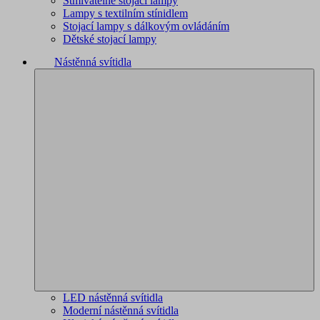
Stmívatelné stojací lampy
Lampy s textilním stínidlem
Stojací lampy s dálkovým ovládáním
Dětské stojací lampy
Nástěnná svítidla
LED nástěnná svítidla
Moderní nástěnná svítidla