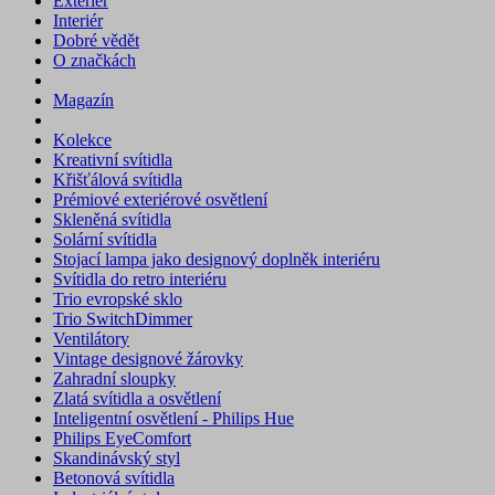
Exteriér
Interiér
Dobré vědět
O značkách
Magazín
Kolekce
Kreativní svítidla
Křišťálová svítidla
Prémiové exteriérové osvětlení
Skleněná svítidla
Solární svítidla
Stojací lampa jako designový doplněk interiéru
Svítidla do retro interiéru
Trio evropské sklo
Trio SwitchDimmer
Ventilátory
Vintage designové žárovky
Zahradní sloupky
Zlatá svítidla a osvětlení
Inteligentní osvětlení - Philips Hue
Philips EyeComfort
Skandinávský styl
Betonová svítidla