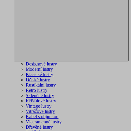
Designové lustry
Moderní lustry
Klasické lustry
Dětské lustry
Rustikální lustry
Retro lustry
Skleněné lustry
Křištálové lustry
Vintage lustry
Vitrážové lustry
Kabel s objímkou
Víceramenné lustry
Dřevěné lustry