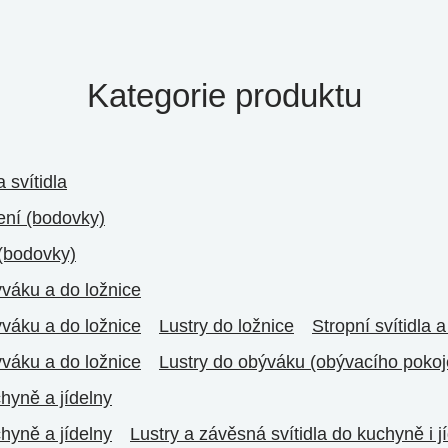
Kategorie produktu
 svítidla
lení (bodovky)
(bodovky)
ýváku a do ložnice
ýváku a do ložnice
Lustry do ložnice
Stropní svítidla a
ýváku a do ložnice
Lustry do obýváku (obývacího pokoj
chyně a jídelny
chyně a jídelny
Lustry a závěsná svítidla do kuchyně i j