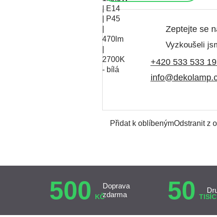
Zeptejte se 
Vyzkoušeli jsm
+420 533 533 19
info@dekolamp.
Přidat k oblíbeným
Odstranit z 
500
50
Doprava
Dr
zdarma
KČ
TISÍC