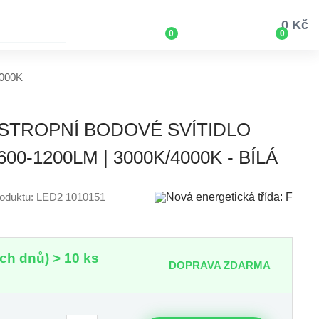
0 Kč
0
0
4000K
 STROPNÍ BODOVÉ SVÍTIDLO
600-1200LM | 3000K/4000K - BÍLÁ
roduktu: LED2 1010151
ch dnů) > 10 ks
DOPRAVA ZDARMA