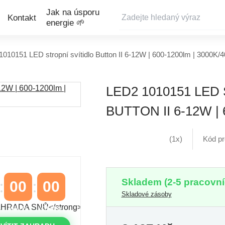
Jak na úsporu
Kontakt
energie 🌱
010151 LED stropní svítidlo Button II 6-12W | 600-1200lm | 3000K/
LED2 1010151 LED
BUTTON II 6-12W | 
(1x)
Kód p
Skladem (2-5 pracovní
00
00
Skladové zásoby
MINUTY
VTEŘINY