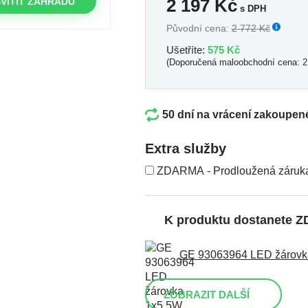
2 197
Kč
VÍTIT ZAHRADU
s DPH
Původní cena:
2 772 Kč
Ušetříte:
575 Kč
(Doporučená maloobchodní cena: 2
50 dní na vrácení zakoupen
Extra služby
ZDARMA - Prodloužená záruka 
K produktu dostanete 
GE 93063964 LED žárovka 
ZOBRAZIT DALŠÍ