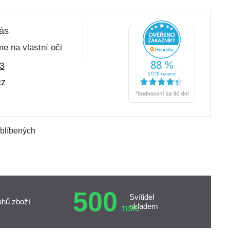
nás
e na vlastní oči
3
cz
oblíbených
500
Svítidel
uhů zboží
skladem
TISÍC