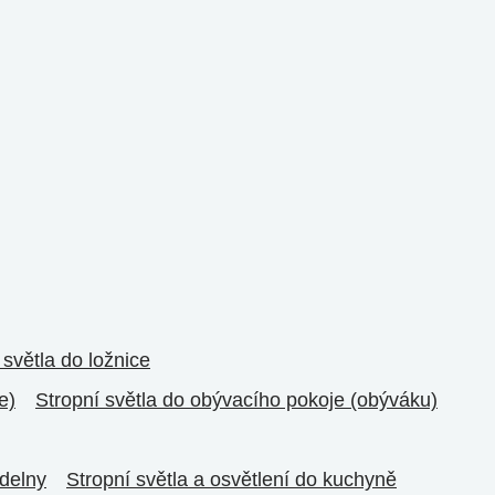
 světla do ložnice
e)
Stropní světla do obývacího pokoje (obýváku)
ídelny
Stropní světla a osvětlení do kuchyně