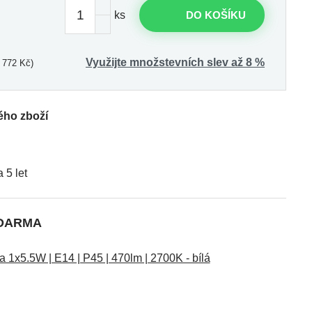
ks
DO KOŠÍKU
Využijte množstevních slev až 8 %
 772 Kč)
ého zboží
5 let
ZDARMA
1x5.5W | E14 | P45 | 470lm | 2700K - bílá