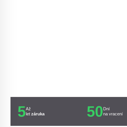
5
50
Až
Dní
let
záruka
na vracení