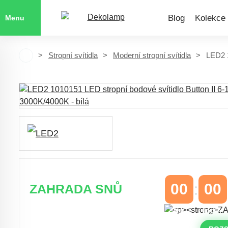
Blog
Kolekce
Menu
Stropní svítidla
Moderní stropní svítidla
LED2 1
00
00
ZAHRADA SNŮ
DNY
HODINY
Časově omezená
sleva 20 % na
objednávky nad 10.000 Kč