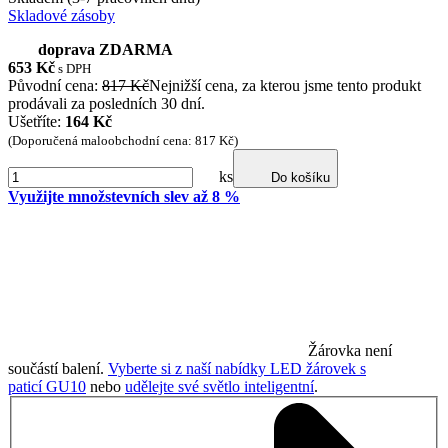
Skladové zásoby
doprava ZDARMA
653
Kč
s DPH
Původní cena:
817 Kč
Nejnižší cena, za kterou jsme tento produkt
prodávali za posledních 30 dní.
Ušetříte:
164 Kč
(Doporučená maloobchodní cena: 817 Kč)
ks
Do košíku
Využijte množstevních slev až 8 %
Žárovka není
součástí balení.
Vyberte si z naší nabídky LED žárovek s
paticí GU10
nebo
udělejte své světlo inteligentní
.