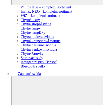
Philips Hue – kompletní sortiment
Immax NEO - kompletní sortiment
WiZ – kompletní sortiment
Chytré lustry
Chytrá stropní světla
Chytré lampy
Chytré lampičky
Chytrá bodová svítidla
Chytrá koupelnová svítidla
Chytrá nástěnná svítidla
Chytrá venkovní svítidla
Chytré žárovky
Startovací sady
Inteligentní příslušenství
Bluetooth světlo
Zápustná světla