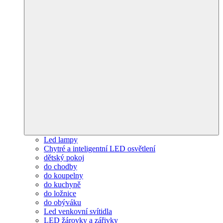
Led lampy
Chytré a inteligentní LED osvětlení
dětský pokoj
do chodby
do koupelny
do kuchyně
do ložnice
do obýváku
Led venkovní svítidla
LED žárovky a zářivky