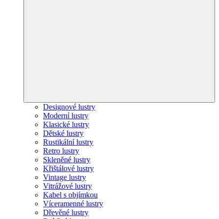
Designové lustry
Moderní lustry
Klasické lustry
Dětské lustry
Rustikální lustry
Retro lustry
Skleněné lustry
Křištálové lustry
Vintage lustry
Vitrážové lustry
Kabel s objímkou
Víceramenné lustry
Dřevěné lustry