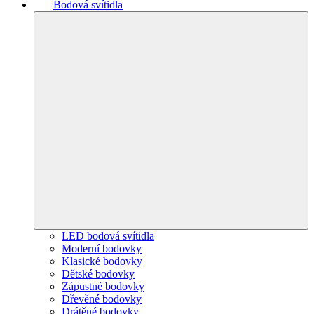
Bodová svítidla
LED bodová svítidla
Moderní bodovky
Klasické bodovky
Dětské bodovky
Zápustné bodovky
Dřevěné bodovky
Drátěné bodovky