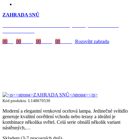
ZAHRADA SNŮ
Časově omezená
sleva 20 % na objednávky nad 10.000 Kč
s kódem:
VIP20
00
Dny
00
Hodiny
00
Minuty
00
Vteřiny
Rozsvítit zahradu
Kód produktu: L148670530
Moderní a elegantní venkovní ocelová lampa. Jedinečné svítidlo
generuje kvalitní osvětlení vchodu nebo terasy a ideální je
kombinace několika světel. Celá serie obnáší několik variant
nástěnných,…
Skladem (3-7 pracovních dnů)