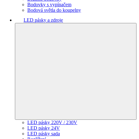
Bodovky s vypínačem
Bodová světla do koupelny
LED pásky a zdroje
LED pásky 220V / 230V
LED pásky 24V
LED pásky sada