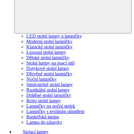
LED stolní lampy a lampičky
Moderní stolní lampičky
Klasické stolní lampičky
Luxusní stolní lampy
Dětské stolní lampičky
Stolní lampy na psací stůl
Dotykové stolní lampy
Dřevěné stolní lampičky
Noční lampičky
Stmívatelné stolní lampy
Rustikální stolní lampy
Drátěné stolní lampičky
Retro stolní lampy
Lampičky na noční stolek
Lampičky s textilním stínidlem
Bankéřská lampa
Lampa do zásuvky
Stojací lampy