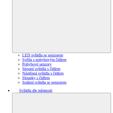
LED svítidla se senzorem
Světla s pohybovým čidlem
Pohybové senzory
Stropní svítidla s čidlem
Nástěnná svítidla s čidlem
Sloupky s čidlem
Solární svítidla se senzorem
Svítidla dle místnosti