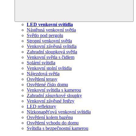
LED venkovní svítidla
Nástěnná venkovní světla
Světlo pod pergolu
Stropní venkovní světla
Venkovní závěsná svítidla
Zahradní sloupková světla
Venkovní světla s čidlem
Solární svítidla
Venkovní stolní svítidla
Nájezdová světla
Osvětlení terasy
Osvětlené číslo domu
Venkovní svítidla s kamerou
Zahradní zásuvkové sloupky
Venkovní závěsné řetězy
LED reflektory
Nízkonapěťová venkovní svítidla
Osvětlení kolem bazénu
Osvětlení vchodu do domu
Svítidla s bezpečnostní kamerou