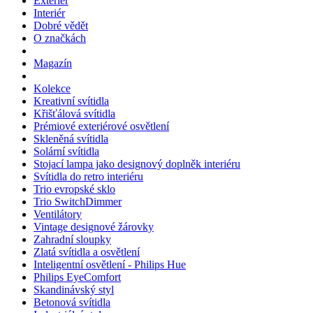
Exteriér
Interiér
Dobré vědět
O značkách
Magazín
Kolekce
Kreativní svítidla
Křišťálová svítidla
Prémiové exteriérové osvětlení
Skleněná svítidla
Solární svítidla
Stojací lampa jako designový doplněk interiéru
Svítidla do retro interiéru
Trio evropské sklo
Trio SwitchDimmer
Ventilátory
Vintage designové žárovky
Zahradní sloupky
Zlatá svítidla a osvětlení
Inteligentní osvětlení - Philips Hue
Philips EyeComfort
Skandinávský styl
Betonová svítidla