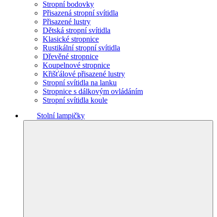
Stropní bodovky
Přisazená stropní svítidla
Přisazené lustry
Dětská stropní svítidla
Klasické stropnice
Rustikální stropní svítidla
Dřevěné stropnice
Koupelnové stropnice
Křišťálové přisazené lustry
Stropní svítidla na lanku
Stropnice s dálkovým ovládáním
Stropní svítidla koule
Stolní lampičky