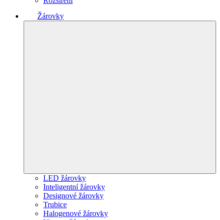
Rozšíření
Žárovky
LED žárovky
Inteligentní žárovky
Designové žárovky
Trubice
Halogenové žárovky