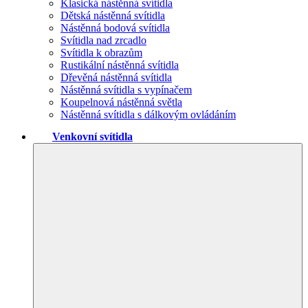
Klasická nástěnná svítidla
Dětská nástěnná svítidla
Nástěnná bodová svítidla
Svítidla nad zrcadlo
Svítidla k obrazům
Rustikální nástěnná svítidla
Dřevěná nástěnná svítidla
Nástěnná svítidla s vypínačem
Koupelnová nástěnná světla
Nástěnná svítidla s dálkovým ovládáním
Venkovní svítidla