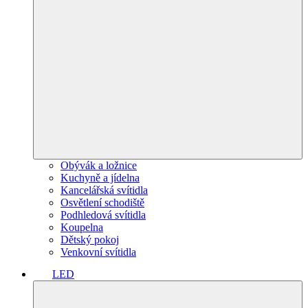
Obývák a ložnice
Kuchyně a jídelna
Kancelářská svítidla
Osvětlení schodiště
Podhledová svítidla
Koupelna
Dětský pokoj
Venkovní svítidla
LED