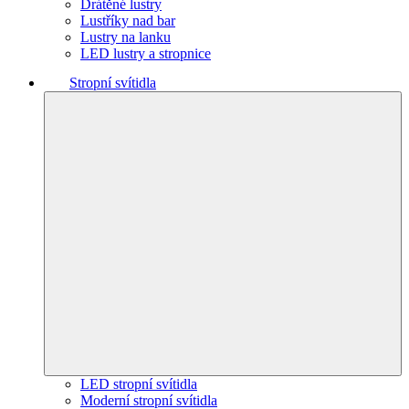
Drátěné lustry
Lustříky nad bar
Lustry na lanku
LED lustry a stropnice
Stropní svítidla
LED stropní svítidla
Moderní stropní svítidla