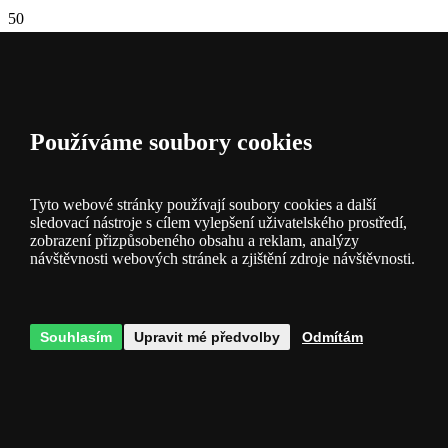
50
Dní
na vracení
500
Kč
Používáme soubory cookies
Doprava
zdarma
Tyto webové stránky používají soubory cookies a další
50
sledovací nástroje s cílem vylepšení uživatelského prostředí,
Tisíc
zobrazení přizpůsobeného obsahu a reklam, analýzy
návštěvnosti webových stránek a zjištění zdroje návštěvnosti.
Druhů zboží
500
Tisíc
Souhlasím
Upravit mé předvolby
Odmítám
Svítidel
skladem