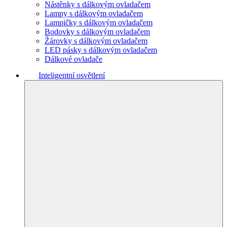
Nástěnky s dálkovým ovladačem
Lampy s dálkovým ovladačem
Lampičky s dálkovým ovladačem
Bodovky s dálkovým ovladačem
Žárovky s dálkovým ovladačem
LED pásky s dálkovým ovladačem
Dálkové ovladače
Inteligentní osvětlení