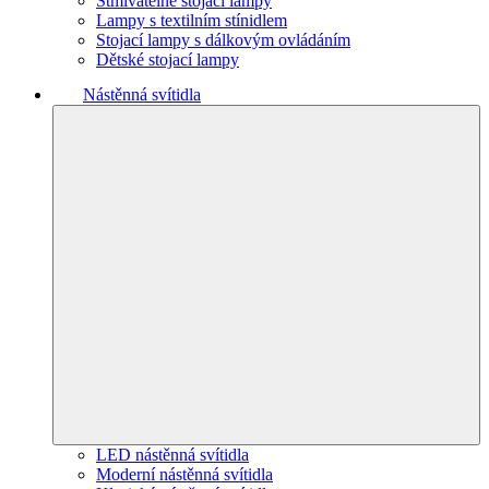
Stmívatelné stojací lampy
Lampy s textilním stínidlem
Stojací lampy s dálkovým ovládáním
Dětské stojací lampy
Nástěnná svítidla
LED nástěnná svítidla
Moderní nástěnná svítidla