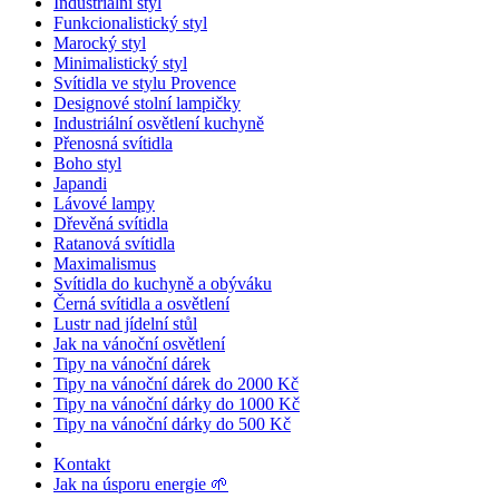
Industriální styl
Funkcionalistický styl
Marocký styl
Minimalistický styl
Svítidla ve stylu Provence
Designové stolní lampičky
Industriální osvětlení kuchyně
Přenosná svítidla
Boho styl
Japandi
Lávové lampy
Dřevěná svítidla
Ratanová svítidla
Maximalismus
Svítidla do kuchyně a obýváku
Černá svítidla a osvětlení
Lustr nad jídelní stůl
Jak na vánoční osvětlení
Tipy na vánoční dárek
Tipy na vánoční dárek do 2000 Kč
Tipy na vánoční dárky do 1000 Kč
Tipy na vánoční dárky do 500 Kč
Kontakt
Jak na úsporu energie 🌱