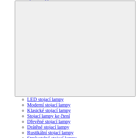
LED stojací lampy
Moderní stojací lampy
Klasické stojací lampy
Stojací lampy ke čtení
Dřevěné stojací lampy
Drátěné stojací lampy
Rustikální stojací lampy