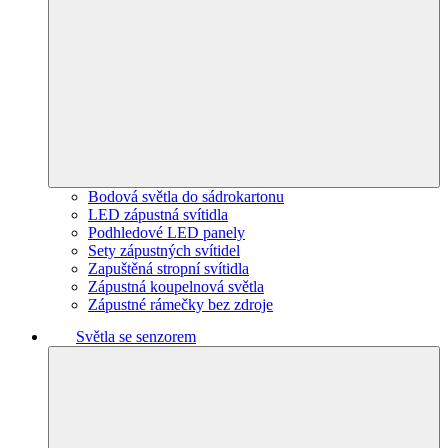
Bodová světla do sádrokartonu
LED zápustná svítidla
Podhledové LED panely
Sety zápustných svítidel
Zapuštěná stropní svítidla
Zápustná koupelnová světla
Zápustné rámečky bez zdroje
Světla se senzorem