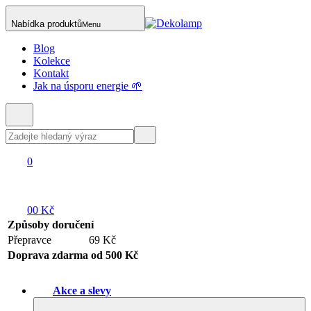
Nabídka produktů
Menu
Blog
Kolekce
Kontakt
Jak na úsporu energie 🌱
0
0
0 Kč
Způsoby doručení
Přepravce
69 Kč
Doprava zdarma od 500 Kč
Akce a slevy