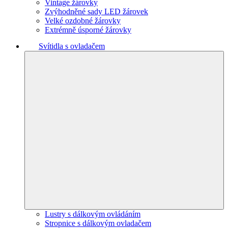
Vintage žárovky
Zvýhodněné sady LED žárovek
Velké ozdobné žárovky
Extrémně úsporné žárovky
Svítidla s ovladačem
Lustry s dálkovým ovládáním
Stropnice s dálkovým ovladačem