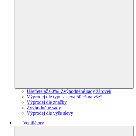
Ušetřete až 60%! Zvýhodněné sady žárovek
Výprodej dle typu - sleva 50 % na vše*
Výprodej dle značky
Zvýhodněné sady
Výprodej dle výše slevy
Ventilátory