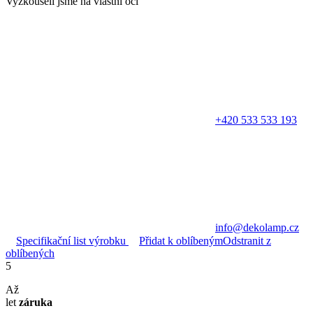
Vyzkoušeli jsme na vlastní oči
+420 533 533 193
info@dekolamp.cz
Specifikační list výrobku
Přidat k oblíbeným
Odstranit z
oblíbených
5
Až
let
záruka