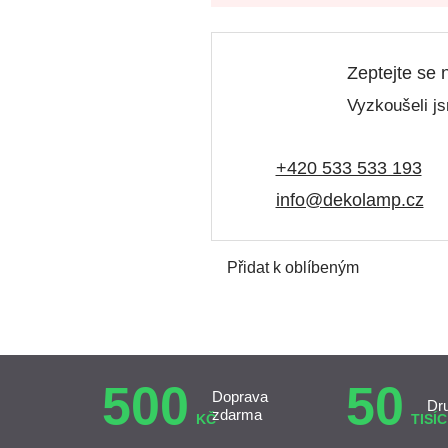
Zeptejte se 
Vyzkoušeli js
+420 533 533 193
info@dekolamp.cz
Přidat k oblíbeným
500
50
Doprava
Dr
zdarma
KČ
TISÍC