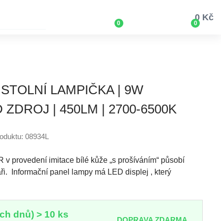
0 Kč
0
0
 STOLNÍ LAMPIČKA | 9W
ZDROJ | 450LM | 2700-6500K
oduktu: 08934L
v provedení imitace bílé kůže „s prošíváním“ působí
i. Informační panel lampy má LED displej , který
ch dnů) > 10 ks
DOPRAVA ZDARMA