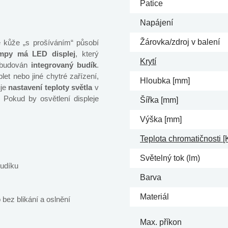
Patice
Napájení
Žárovka/zdroj v balení
é kůže „s prošíváním“ působí
ampy má LED displej
, který
Krytí
abudován
integrovaný budík
.
let nebo jiné chytré zařízení,
Hloubka [mm]
uje
nastavení teploty světla
v
 Pokud by osvětlení displeje
Šířka [mm]
Výška [mm]
Teplota chromatičnosti [
Světelný tok (lm)
budíku
Barva
Materiál
o bez blikání a oslnění
Max. příkon