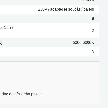
žárovku
230V / adaptér je součástí balení
9
počten v
2
K]
5000-6000K
A
hodné do dětského pokoje