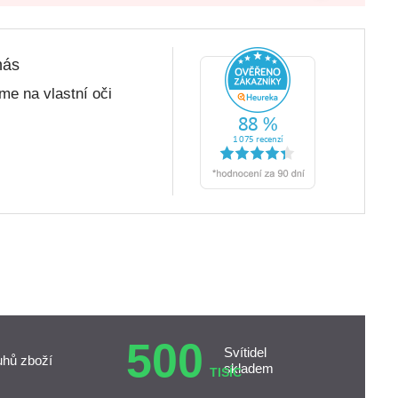
nás
me na vlastní oči
500
Svítidel
uhů zboží
skladem
TISÍC