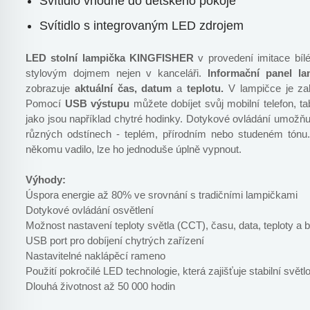
Svítidlo vhodné do dětského pokoje
Svítidlo s integrovaným LED zdrojem
LED stolní lampička KINGFISHER
v provedení imitace bíl
stylovým dojmem nejen v kanceláři.
Informační panel l
zobrazuje
aktuální čas, datum
a
teplotu.
V lampičce je z
Pomocí
USB výstupu
můžete dobíjet svůj mobilní telefon, tab
jako jsou například chytré hodinky. Dotykové ovládání umožň
různých odstínech - teplém, přírodním nebo studeném tónu.
někomu vadilo, lze ho jednoduše úplně vypnout.
Výhody:
Úspora energie až 80% ve srovnání s tradičními lampičkami
Dotykové ovládání osvětlení
Možnost nastavení teploty světla (CCT), času, data, teploty a 
USB port pro dobíjení chytrých zařízení
Nastavitelné naklápěcí rameno
Použití pokročilé LED technologie, která zajišťuje stabilní světl
Dlouhá životnost až 50 000 hodin