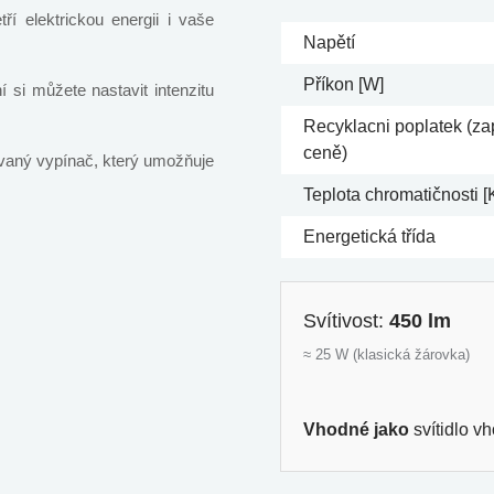
ří elektrickou energii i vaše
Napětí
Příkon [W]
 si můžete nastavit intenzitu
Recyklacni poplatek (za
ceně)
ovaný vypínač, který umožňuje
Teplota chromatičnosti [
Energetická třída
Svítivost:
450 lm
≈ 25 W (klasická žárovka)
Vhodné jako
svítidlo v