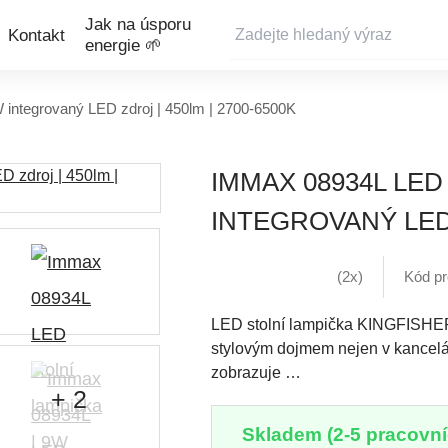
Jak na úsporu
Kontakt
energie 🌱
integrovaný LED zdroj | 450lm | 2700-6500K
IMMAX 08934L LED
INTEGROVANÝ LED 
(2x)
Kód pr
LED stolní lampička KINGFISHER 
stylovým dojmem nejen v kancelář
zobrazuje …
+ 2
Skladem (2-5 pracovní