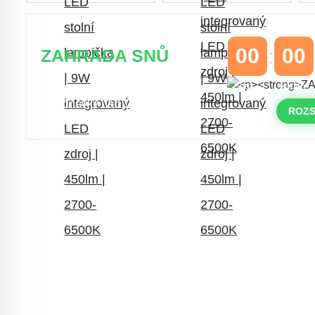
00
00
ZAHRADA SNŮ
DNY
HODINY
Časově omezená
sleva 20 % na
objednávky nad 10.000 Kč
ROZS
s kódem:
VIP20