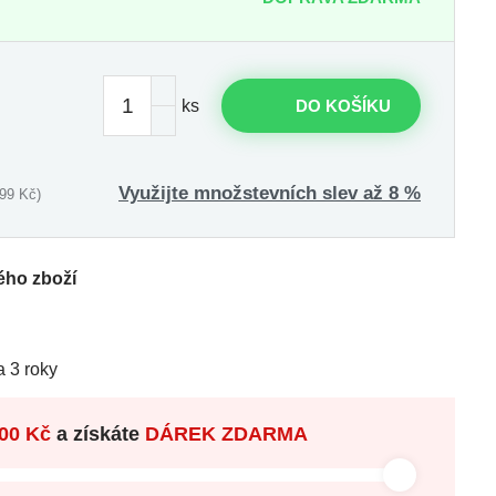
ks
DO KOŠÍKU
Využijte množstevních slev až 8 %
99 Kč)
ého zboží
 3 roky
00 Kč
a získáte
DÁREK ZDARMA