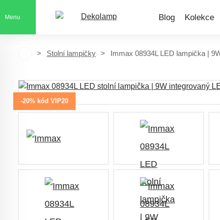
Blog
Kolekce
Menu
Stolní lampičky
Immax 08934L LED lampička | 9W 
-20% kód VIP20