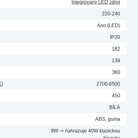
Integrovaný LED zdroj
220-240
Ano (LED)
IP20
182
139
360
K]
2700-6500
450
BÍLÁ
ABS, guma
9W -> nahrazuje 40W klasickou