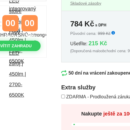
Skladové zásoby
00
00
784
Kč
s DPH
Původní cena:
999 Kč
MINUTY
VTEŘINY
215 Kč
Ušetříte:
VÍTIT ZAHRADU
(Doporučená maloobchodní cena: 9
50 dní na vrácení zakoupen
Extra služby
ZDARMA - Prodloužená záruka
Nakupte
ještě za
10