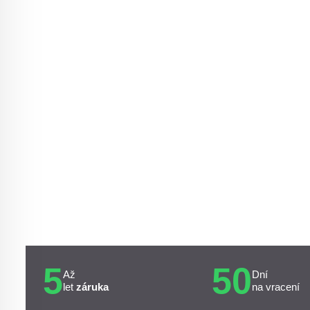
5
50
Až
Dní
let
záruka
na vracení