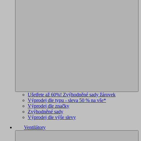
Ušetřete až 60%! Zvýhodněné sady žárovek
Výprodej dle typu - sleva 50 % na vše*
Výprodej dle značky
Zvýhodněné sady
Výprodej dle výše slevy
Ventilátory