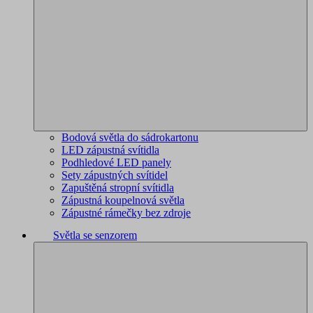
Bodová světla do sádrokartonu
LED zápustná svítidla
Podhledové LED panely
Sety zápustných svítidel
Zapuštěná stropní svítidla
Zápustná koupelnová světla
Zápustné rámečky bez zdroje
Světla se senzorem