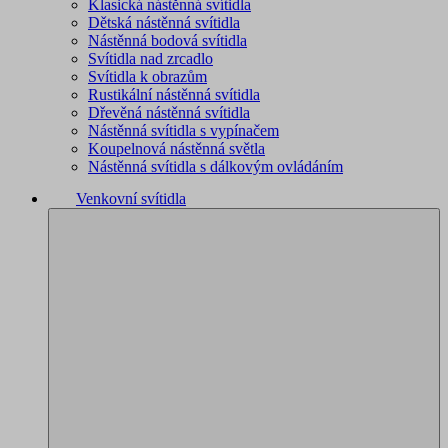
Klasická nástěnná svítidla
Dětská nástěnná svítidla
Nástěnná bodová svítidla
Svítidla nad zrcadlo
Svítidla k obrazům
Rustikální nástěnná svítidla
Dřevěná nástěnná svítidla
Nástěnná svítidla s vypínačem
Koupelnová nástěnná světla
Nástěnná svítidla s dálkovým ovládáním
Venkovní svítidla