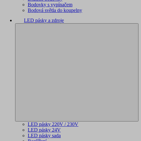
Bodovky s vypínačem
Bodová světla do koupelny
LED pásky a zdroje
LED pásky 220V / 230V
LED pásky 24V
LED pásky sada