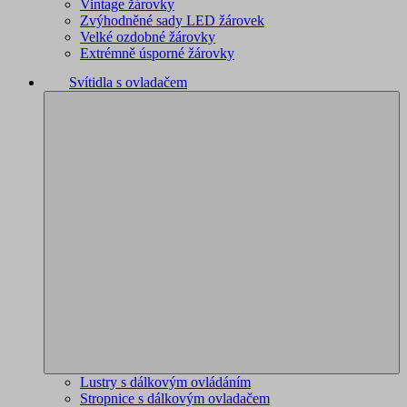
Vintage žárovky
Zvýhodněné sady LED žárovek
Velké ozdobné žárovky
Extrémně úsporné žárovky
Svítidla s ovladačem
Lustry s dálkovým ovládáním
Stropnice s dálkovým ovladačem