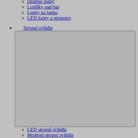
Drátěné lustry
Lustříky nad bar
Lustry na lanku
LED lustry a stropnice
Stropní svítidla
LED stropní svítidla
Moderní stropní svítidla