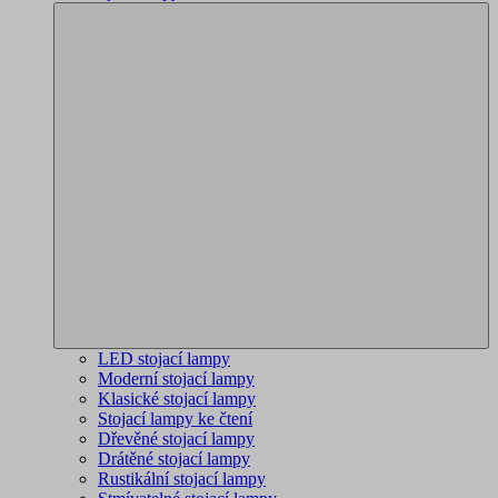
LED stojací lampy
Moderní stojací lampy
Klasické stojací lampy
Stojací lampy ke čtení
Dřevěné stojací lampy
Drátěné stojací lampy
Rustikální stojací lampy