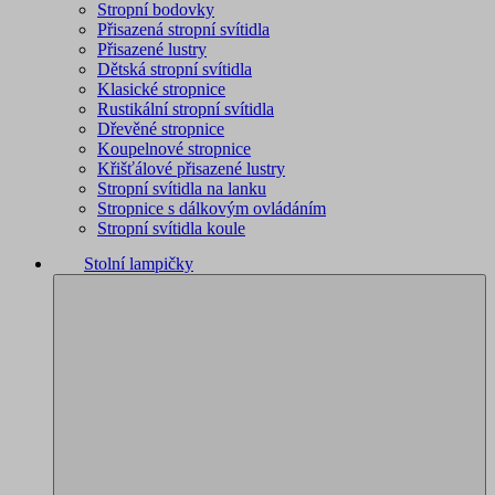
Stropní bodovky
Přisazená stropní svítidla
Přisazené lustry
Dětská stropní svítidla
Klasické stropnice
Rustikální stropní svítidla
Dřevěné stropnice
Koupelnové stropnice
Křišťálové přisazené lustry
Stropní svítidla na lanku
Stropnice s dálkovým ovládáním
Stropní svítidla koule
Stolní lampičky