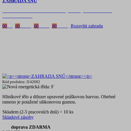
ZAHRADA SNŮ
Časově omezená
sleva 20 % na objednávky nad 10.000 Kč
s kódem:
VIP20
00
Dny
00
Hodiny
00
Minuty
00
Vteřiny
Rozsvítit zahradu
Kód produktu: I142692
Hliníkové tělo a difuzer upravené práškovou barvou. Ohebné
rameno je potažené silikonovou gumou.
Skladem (2-5 pracovních dnů) > 10 ks
Skladové zásoby
doprava ZDARMA