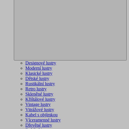
Designové lustry
Moderní lustry
Klasické lustry
Dětské lustry
Rustikální lustry
Retro lustry
Skleněné lustry
Křištálové lustry
Vintage lustry
Vitrážové lustry
Kabel s objímkou
Víceramenné lustry
Dřevěné lustry