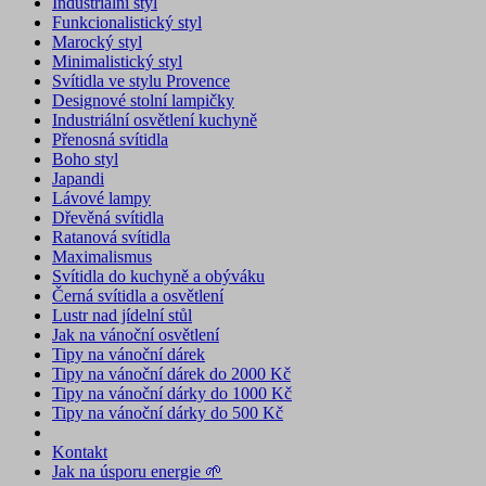
Industriální styl
Funkcionalistický styl
Marocký styl
Minimalistický styl
Svítidla ve stylu Provence
Designové stolní lampičky
Industriální osvětlení kuchyně
Přenosná svítidla
Boho styl
Japandi
Lávové lampy
Dřevěná svítidla
Ratanová svítidla
Maximalismus
Svítidla do kuchyně a obýváku
Černá svítidla a osvětlení
Lustr nad jídelní stůl
Jak na vánoční osvětlení
Tipy na vánoční dárek
Tipy na vánoční dárek do 2000 Kč
Tipy na vánoční dárky do 1000 Kč
Tipy na vánoční dárky do 500 Kč
Kontakt
Jak na úsporu energie 🌱