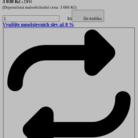
3 030
Kč
s DPH
(Doporučená maloobchodní cena: 3 666 Kč)
ks
Do košíku
Využijte množstevních slev až 8 %