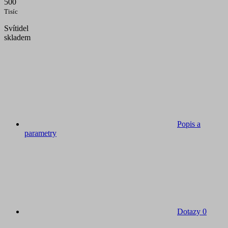
500
Tisíc
Svítidel
skladem
Popis a
parametry
Dotazy
0