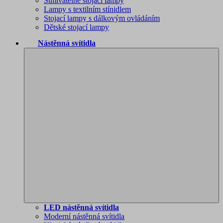
Stmívatelné stojací lampy
Lampy s textilním stínidlem
Stojací lampy s dálkovým ovládáním
Dětské stojací lampy
Nástěnná svítidla
LED nástěnná svítidla
Moderní nástěnná svítidla