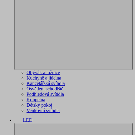
Obývák a ložnice
Kuchyně a jídelna
Kancelářská svítidla
Osvětlení schodiště
Podhledová svítidla
Koupelna
Dětský pokoj
Venkovní svítidla
LED