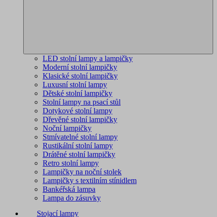
LED stolní lampy a lampičky
Moderní stolní lampičky
Klasické stolní lampičky
Luxusní stolní lampy
Dětské stolní lampičky
Stolní lampy na psací stůl
Dotykové stolní lampy
Dřevěné stolní lampičky
Noční lampičky
Stmívatelné stolní lampy
Rustikální stolní lampy
Drátěné stolní lampičky
Retro stolní lampy
Lampičky na noční stolek
Lampičky s textilním stínidlem
Bankéřská lampa
Lampa do zásuvky
Stojací lampy