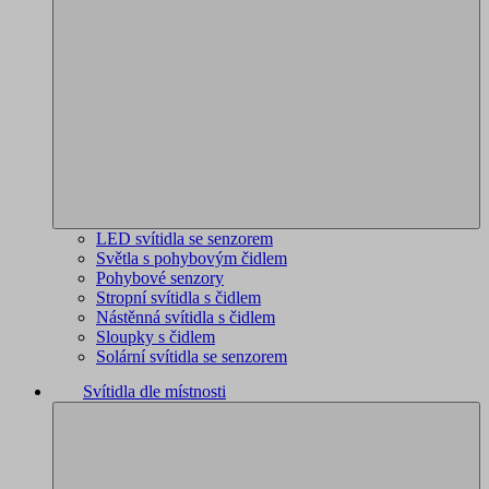
LED svítidla se senzorem
Světla s pohybovým čidlem
Pohybové senzory
Stropní svítidla s čidlem
Nástěnná svítidla s čidlem
Sloupky s čidlem
Solární svítidla se senzorem
Svítidla dle místnosti