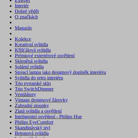
Exteriér
Interiér
Dobré vědět
O značkách
Magazín
Kolekce
Kreativní svítidla
Křišťálová svítidla
Prémiové exteriérové osvětlení
Skleněná svítidla
Solární svítidla
Stojací lampa jako designový doplněk interiéru
Svítidla do retro interiéru
Trio evropské sklo
Trio SwitchDimmer
Ventilátory
Vintage designové žárovky
Zahradní sloupky
Zlatá svítidla a osvětlení
Inteligentní osvětlení - Philips Hue
Philips EyeComfort
Skandinávský styl
Betonová svítidla