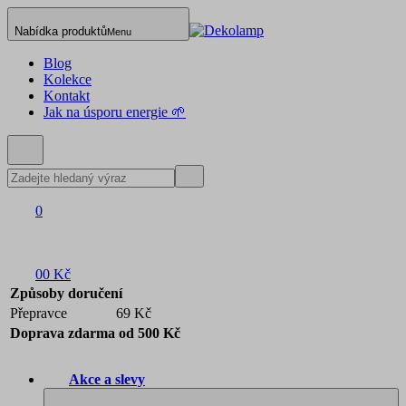
Nabídka produktů
Menu
Blog
Kolekce
Kontakt
Jak na úsporu energie 🌱
0
0
0 Kč
Způsoby doručení
Přepravce
69 Kč
Doprava zdarma od 500 Kč
Akce a slevy