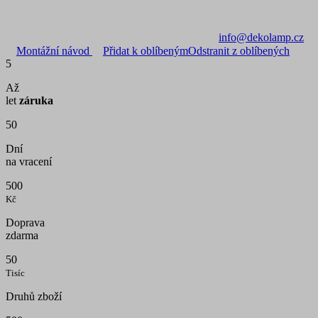
info@dekolamp.cz
Montážní návod
Přidat k oblíbeným
Odstranit z oblíbených
5
Až
let
záruka
50
Dní
na vracení
500
Kč
Doprava
zdarma
50
Tisíc
Druhů zboží