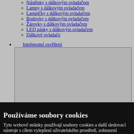
Nástěnky s dálkovým ovladačem
Lampy s dálkovým ovladačem
Lampičky s dálkovým ovladačem
Bodovky s dálkovým ovladačem
Žárovky s dálkovým ovladačem
LED pásky s dálkovým ovladačem
Dálkové ovladače
Inteligentní osvětlení
Používáme soubory cookies
Tyto webové stránky používají soubory cookies a další sledovací
nástroje s cílem vylepšení uživatelského prostředí, zobrazení