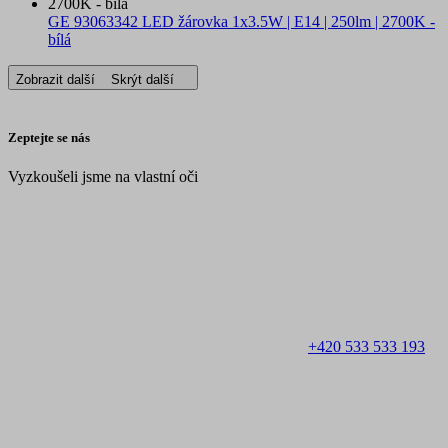
GE 93063342 LED žárovka 1x3.5W | E14 | 250lm | 2700K -
bílá
Zobrazit další
Skrýt další
Zeptejte se nás
Vyzkoušeli jsme na vlastní oči
+420 533 533 193