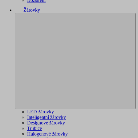
Rozšíření
Žárovky
LED žárovky
Inteligentní žárovky
Designové žárovky
Trubice
Halogenové žárovky