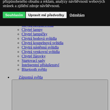
přizpůsobeného obsahu a reklam, analýzy návštěvnosti webových
stránek a zjištění zdroje návštěvnosti.
Philips Hue – kompletní sortiment
Immax NEO - kompletní sortiment
Souhlasím
Upravit mé předvolby
Odmítám
WiZ – kompletní sortiment
Chytré lustry
Chytrá stropní světla
Chytré lampy
Chytré lampičky
Chytrá bodová svítidla
Chytrá koupelnová svítidla
Chytrá nástěnná svítidla
Chytrá venkovní svítidla
Chytré žárovky
Startovací sady
Inteligentní příslušenství
Bluetooth světlo
Zápustná světla