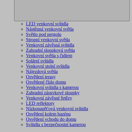
LED venkovní svítidla
Nástěnná venkovní světla
Světlo pod pergolu
Stropní venkovní světla
Venkovní závěsná svítidla
Zahradní sloupková světla
Venkovní světla s čidlem
Solární svítidla
Venkovní stolní svítidla
Nájezdová světla
Osvětlení terasy
Osvětlené číslo domu
Venkovní svítidla s kamerou
Zahradní zásuvkové sloupky
Venkovní závěsné řetězy
LED reflektory
Nízkonapěťová venkovní svítidla
Osvětlení kolem bazénu
Osvětlení vchodu do domu
Svítidla s bezpečnostní kamerou