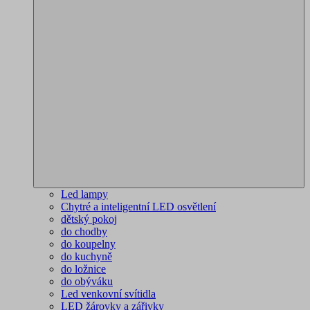
Led lampy
Chytré a inteligentní LED osvětlení
dětský pokoj
do chodby
do koupelny
do kuchyně
do ložnice
do obýváku
Led venkovní svítidla
LED žárovky a zářivky