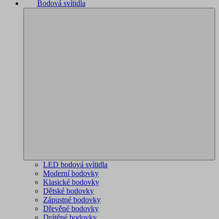
Bodová svítidla
LED bodová svítidla
Moderní bodovky
Klasické bodovky
Dětské bodovky
Zápustné bodovky
Dřevěné bodovky
Drátěné bodovky