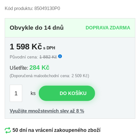
Kód produktu: 85049130P0
Obvykle do 14 dnů
DOPRAVA ZDARMA
1 598
Kč
s DPH
Původní cena:
1 882 Kč
284 Kč
Ušetříte:
(Doporučená maloobchodní cena: 2 509 Kč)
ks
DO KOŠÍKU
Využijte množstevních slev až 8 %
50 dní na vrácení zakoupeného zboží