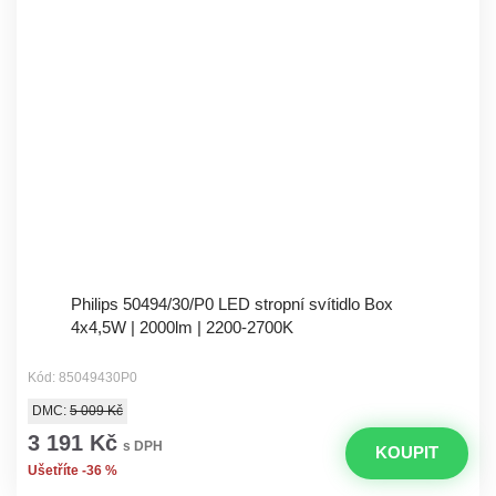
Philips 50494/30/P0 LED stropní svítidlo Box
4x4,5W | 2000lm | 2200-2700K
Kód: 85049430P0
DMC:
5 009 Kč
3 191 Kč
s DPH
KOUPIT
Ušetříte -36 %