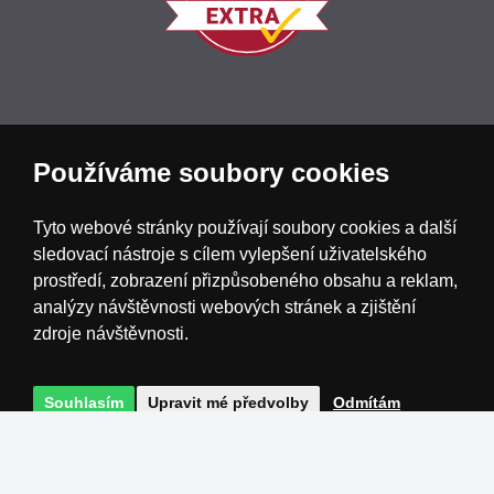
Používáme soubory cookies
Česká republika
Slovensko
Deutschland
Tyto webové stránky používají soubory cookies a další
Magyarország
Österreich
België
sledovací nástroje s cílem vylepšení uživatelského
prostředí, zobrazení přizpůsobeného obsahu a reklam,
analýzy návštěvnosti webových stránek a zjištění
Nederland
zdroje návštěvnosti.
Souhlasím
Upravit mé předvolby
Odmítám