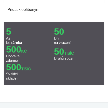
Přidat k oblíbeným
5
50
Až
Dní
let
záruka
na vracení
500
50
KČ
TISÍC
Doprava
Druhů zboží
zdarma
500
TISÍC
Svítidel
skladem