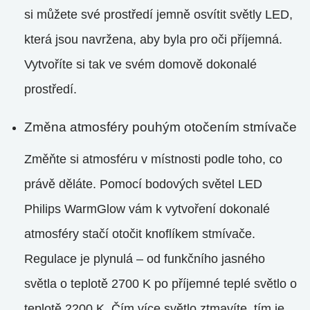
si můžete své prostředí jemně osvítit světly LED,
která jsou navržena, aby byla pro oči příjemná.
Vytvoříte si tak ve svém domově dokonalé
prostředí.
Změna atmosféry pouhým otočením stmívače
Změňte si atmosféru v místnosti podle toho, co
právě děláte. Pomocí bodových světel LED
Philips WarmGlow vám k vytvoření dokonalé
atmosféry stačí otočit knoflíkem stmívače.
Regulace je plynulá – od funkčního jasného
světla o teplotě 2700 K po příjemné teplé světlo o
teplotě 2200 K. Čím více světlo ztmavíte, tím je