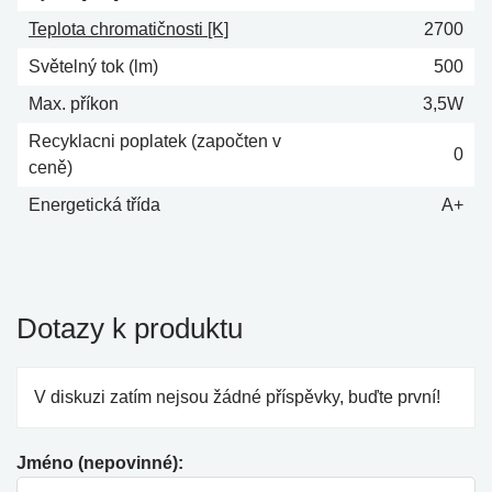
Teplota chromatičnosti [K]
2700
Světelný tok (lm)
500
Max. příkon
3,5W
Recyklacni poplatek (započten v
0
ceně)
Energetická třída
A+
Dotazy k produktu
V diskuzi zatím nejsou žádné příspěvky, buďte první!
Jméno (nepovinné):