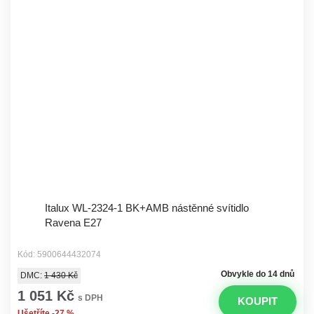
Italux WL-2324-1 BK+AMB nástěnné svítidlo
Ravena E27
Kód: 5900644432074
Obvykle do 14 dnů
DMC:
1 430 Kč
1 051 Kč
s DPH
KOUPIT
Ušetříte -27 %