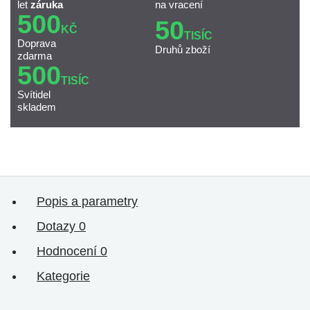
let
záruka
na vracení
500
50
KČ
TISÍC
Doprava
Druhů zboží
zdarma
500
TISÍC
Svítidel
skladem
Popis a parametry
Dotazy
0
Hodnocení
0
Kategorie