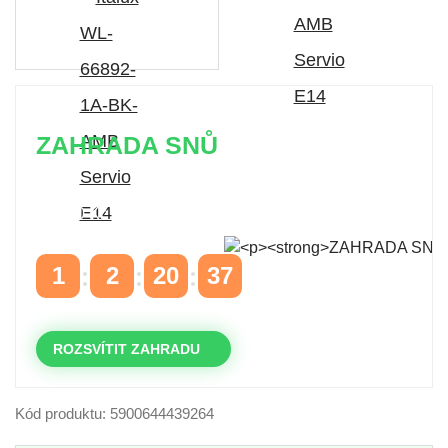
ZAHRADA SNŮ
Časově omezená
sleva 20 % na objednávky nad
10.000 Kč
s kódem:
VIP20
1
2
20
36
DNY
HODINY
MINUTY
VTEŘINY
ROZSVÍTIT ZAHRADU
Kód produktu: 5900644439264