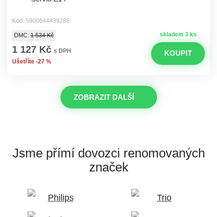
Kód: 5900644439288
skladem 3 ks
DMC:
1 534 Kč
1 127 Kč
s DPH
KOUPIT
Ušetříte -27 %
ZOBRAZIT DALŠÍ
Jsme přímí dovozci
renomovaných
značek