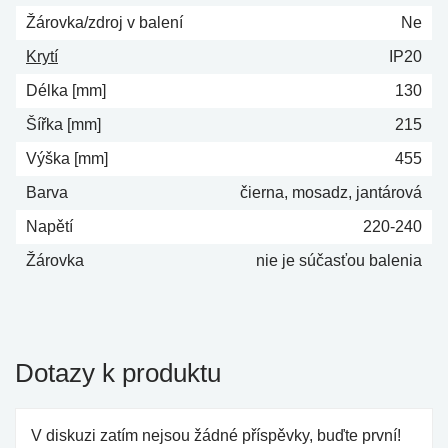
Žárovka/zdroj v balení
Ne
Krytí
IP20
Délka [mm]
130
Šířka [mm]
215
Výška [mm]
455
Barva
čierna, mosadz, jantárová
Napětí
220-240
Žárovka
nie je súčasťou balenia
Dotazy k produktu
V diskuzi zatím nejsou žádné příspěvky, buďte první!