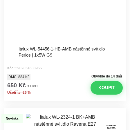
Italux WL-54456-1-HB-AMB nástěnné svítidlo
Perlos | 1x5W G9
Kód: 5902854538966
Obvykle do 14 dnů
DMC:
884 Kč
650 Kč
s DPH
KOUPIT
Ušetříte -26 %
Novinka
DOPRAVA
ZDARMA