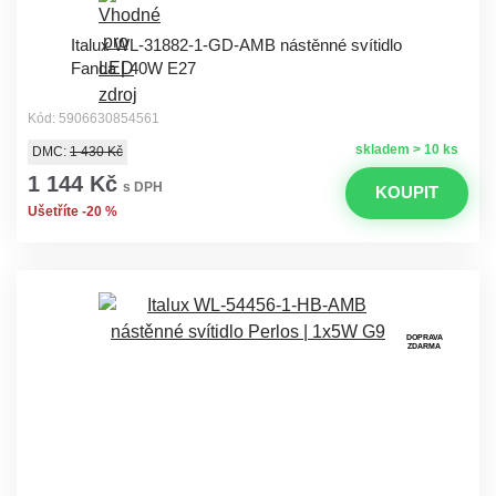
Italux WL-31882-1-GD-AMB nástěnné svítidlo
Fanda | 40W E27
Kód: 5906630854561
skladem > 10 ks
DMC:
1 430 Kč
1 144 Kč
s DPH
KOUPIT
Ušetříte -20 %
DOPRAVA
ZDARMA