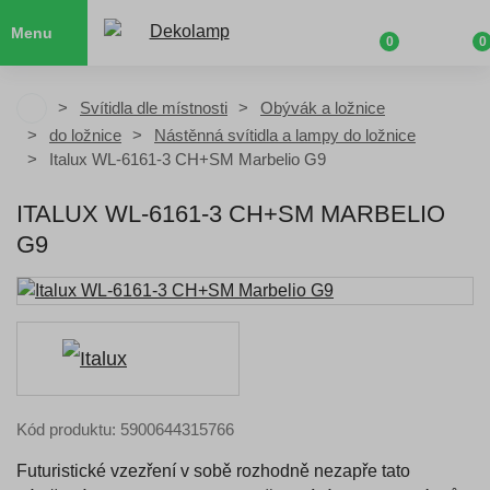
Menu
0
0
Svítidla dle místnosti
Obývák a ložnice
do ložnice
Nástěnná svítidla a lampy do ložnice
Italux WL-6161-3 CH+SM Marbelio G9
ITALUX WL-6161-3 CH+SM MARBELIO
G9
Kód produktu: 5900644315766
Futuristické vzezření v sobě rozhodně nezapře tato