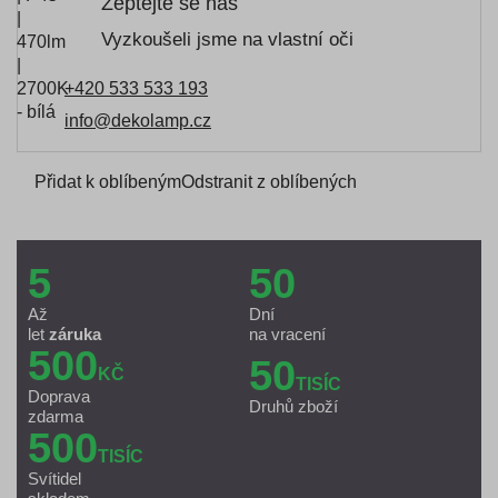
Zeptejte se nás
Vyzkoušeli jsme na vlastní oči
+420 533 533 193
info@dekolamp.cz
Přidat k oblíbeným
Odstranit z oblíbených
5
50
Až
Dní
let
záruka
na vracení
500
50
KČ
TISÍC
Doprava
Druhů zboží
zdarma
500
TISÍC
Svítidel