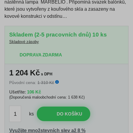
nástěnná lampa MARBELIO . Připomíná svazek balónků,
které jsou vytvořeny z kouřového skla a zasazeny na
kovové konstrukci v odstínu…
Skladem (2-5 pracovních dnů) 10 ks
Skladové zásoby
DOPRAVA ZDARMA
1 204
Kč
s DPH
Původní cena:
1 310 Kč
Ušetříte:
106 Kč
(Doporučená maloobchodní cena: 1 638 Kč)
ks
DO KOŠÍKU
Využijte množstevních slev až 8 %