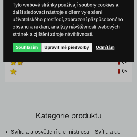
Tyto webové stránky používají soubory cookies a
další sledovací nástroje s cílem vylepšení
Nikdo
zatím produkt nehodnotil
uživatelského prostředí, zobrazení přizpůsobeného
obsahu a reklam, analýzy návštěvnosti webových
stránek a zjištění zdroje návštěvnosti.
0×
0×
Souhlasím
Upravit mé předvolby
Odmítám
0×
0×
0×
Kategorie produktu
Svítidla a osvětlení dle místnosti
Svítidla do