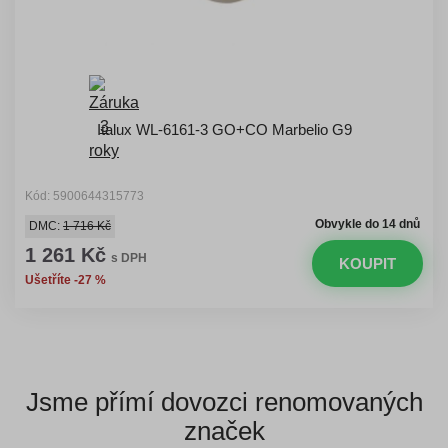
Italux WL-6161-3 GO+CO Marbelio G9
Kód: 5900644315773
Obvykle do 14 dnů
DMC:
1 716 Kč
1 261 Kč
s DPH
KOUPIT
Ušetříte -27 %
Jsme přímí dovozci
renomovaných
značek