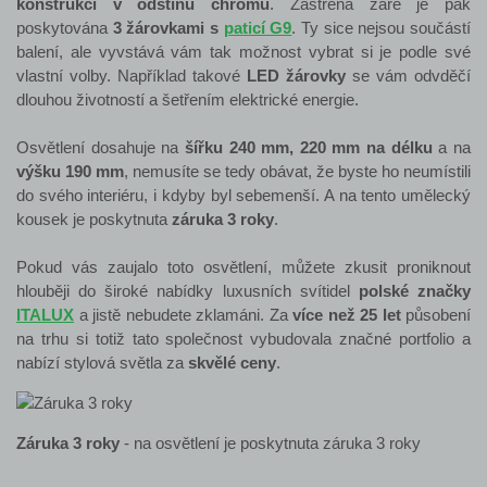
konstrukci v odstínu chromu
. Zastřená záře je pak
poskytována
3 žárovkami s
paticí G9
. Ty sice nejsou součástí
balení, ale vyvstává vám tak možnost vybrat si je podle své
vlastní volby. Například takové
LED žárovky
se vám odvděčí
dlouhou životností a šetřením elektrické energie.
Osvětlení dosahuje na
šířku 240 mm, 220 mm na délku
a na
výšku 190 mm
, nemusíte se tedy obávat, že byste ho neumístili
do svého interiéru, i kdyby byl sebemenší. A na tento umělecký
kousek je poskytnuta
záruka 3 roky
.
Pokud vás zaujalo toto osvětlení, můžete zkusit proniknout
hlouběji do široké nabídky luxusních svítidel
polské značky
ITALUX
a jistě nebudete zklamáni. Za
více než 25 let
působení
na trhu si totiž tato společnost vybudovala značné portfolio a
nabízí stylová světla za
skvělé ceny
.
Záruka 3 roky
- na osvětlení je poskytnuta záruka 3 roky