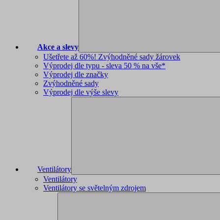
Akce a slevy
Ušetřete až 60%! Zvýhodněné sady žárovek
Výprodej dle typu - sleva 50 % na vše*
Výprodej dle značky
Zvýhodněné sady
Výprodej dle výše slevy
Ventilátory
Ventilátory
Ventilátory se světelným zdrojem