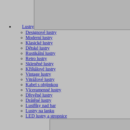
Lustry
Designové lustry
Moderní lustry
Klasické lustry
Dětské lustry
Rustikální lustry
Retro lustry
Skleněné lustry
Křištálové lustry
Vintage lustry
Vitrážové lustry
Kabel s objímkou
Víceramenné lustry
Dřevěné lustry
Drátěné lustry
Lustříky nad bar
Lustry na lanku
LED lustry a stropnice