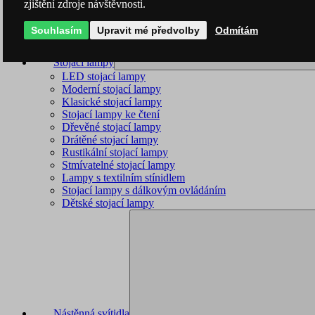
zjištění zdroje návštěvnosti.
Souhlasím
Upravit mé předvolby
Odmítám
Stojací lampy
LED stojací lampy
Moderní stojací lampy
Klasické stojací lampy
Stojací lampy ke čtení
Dřevěné stojací lampy
Drátěné stojací lampy
Rustikální stojací lampy
Stmívatelné stojací lampy
Lampy s textilním stínidlem
Stojací lampy s dálkovým ovládáním
Dětské stojací lampy
Nástěnná svítidla