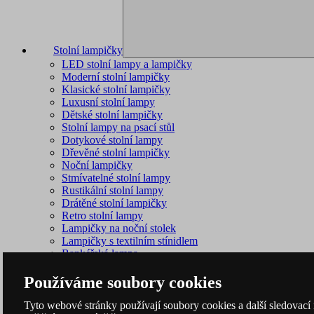
Stolní lampičky
LED stolní lampy a lampičky
Moderní stolní lampičky
Klasické stolní lampičky
Luxusní stolní lampy
Dětské stolní lampičky
Stolní lampy na psací stůl
Dotykové stolní lampy
Dřevěné stolní lampičky
Noční lampičky
Stmívatelné stolní lampy
Rustikální stolní lampy
Drátěné stolní lampičky
Retro stolní lampy
Lampičky na noční stolek
Lampičky s textilním stínidlem
Bankéřská lampa
Lampa do zásuvky
Používáme soubory cookies
Tyto webové stránky používají soubory cookies a další sledovací 