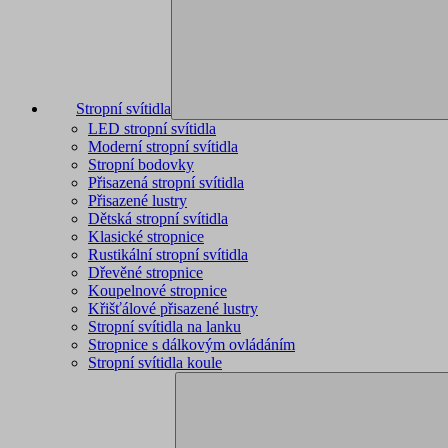
Stropní svítidla
LED stropní svítidla
Moderní stropní svítidla
Stropní bodovky
Přisazená stropní svítidla
Přisazené lustry
Dětská stropní svítidla
Klasické stropnice
Rustikální stropní svítidla
Dřevěné stropnice
Koupelnové stropnice
Křišťálové přisazené lustry
Stropní svítidla na lanku
Stropnice s dálkovým ovládáním
Stropní svítidla koule