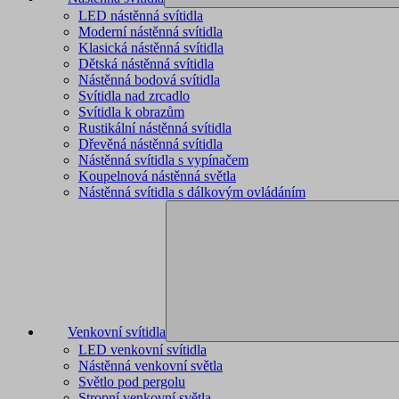
LED nástěnná svítidla
Moderní nástěnná svítidla
Klasická nástěnná svítidla
Dětská nástěnná svítidla
Nástěnná bodová svítidla
Svítidla nad zrcadlo
Svítidla k obrazům
Rustikální nástěnná svítidla
Dřevěná nástěnná svítidla
Nástěnná svítidla s vypínačem
Koupelnová nástěnná světla
Nástěnná svítidla s dálkovým ovládáním
Venkovní svítidla
LED venkovní svítidla
Nástěnná venkovní světla
Světlo pod pergolu
Stropní venkovní světla