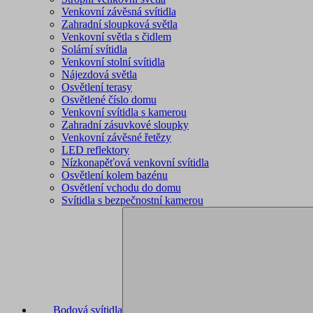
Venkovní závěsná svítidla
Zahradní sloupková světla
Venkovní světla s čidlem
Solární svítidla
Venkovní stolní svítidla
Nájezdová světla
Osvětlení terasy
Osvětlené číslo domu
Venkovní svítidla s kamerou
Zahradní zásuvkové sloupky
Venkovní závěsné řetězy
LED reflektory
Nízkonapěťová venkovní svítidla
Osvětlení kolem bazénu
Osvětlení vchodu do domu
Svítidla s bezpečnostní kamerou
Bodová svítidla